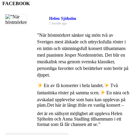
FACEBOOK
Helen Sjöholm
1 month ago
”När höstmörkret sänker sig möts två av
Sveriges mest älskade och uttrycksfulla röster i
en intim och stämningsfull konsert tillsammans
med pianisten Jesper Nordenström. Det blir en
musikalisk resa genom svenska klassiker,
personliga favoriter och berättelser som berör på
djupet.
En av få konserter i hela landet.
Två
fantastiska röster på samma scen.
En nära och
avskalad upplevelse som bara kan upplevas på
plats.
Det här är långt ifrån en vanlig konsert –
det är en sällsynt möjlighet att uppleva Helen
Sjöholm och Anna Stadling tillsammans i ett
format som få får chansen att se.”