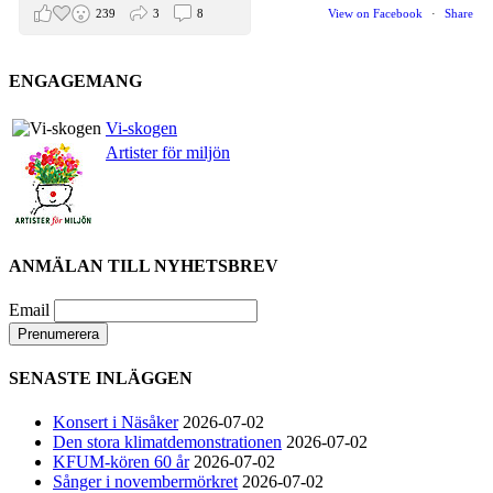
239
3
8
View on Facebook
·
Share
ENGAGEMANG
Helen Sjöholm
2 months ago
Vi-skogen
Artister för miljön
Den 5 juni blir det skön konsert med Nimbus på
Hamburger Börs.
Gör som jag - kom dit!! Det blir grymt
Nimbus är Melvin Andreassen/ Adil Backman &
Ruben Granditsky och de är för kvällen
ANMÄLAN TILL NYHETSBREV
förstärkta med massor med begåvade vänner
Email
82
1
5
View on Facebook
·
Share
SENASTE INLÄGGEN
Helen Sjöholm
Konsert i Näsåker
2026-07-02
2 months ago
Den stora klimatdemonstrationen
2026-07-02
KFUM-kören 60 år
2026-07-02
Hurra!!
Sånger i novembermörkret
2026-07-02