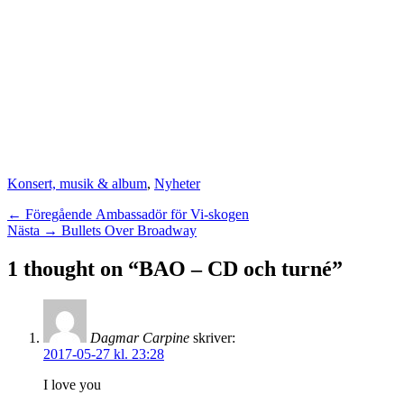
Kategorier
Konsert, musik & album
,
Nyheter
Inläggsnavigering
Föregående
← Föregående
Ambassadör för Vi-skogen
Nästa
inlägg:
Nästa →
Bullets Over Broadway
inlägg:
1 thought on “BAO – CD och turné”
Dagmar Carpine
skriver:
2017-05-27 kl. 23:28
I love you