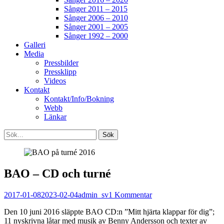
Sånger 2011 – 2015
Sånger 2006 – 2010
Sånger 2001 – 2005
Sånger 1992 – 2000
Galleri
Media
Pressbilder
Pressklipp
Videos
Kontakt
Kontakt/Info/Bokning
Webb
Länkar
Search
Sök
efter:
[label]
BAO – CD och turné
Publicerat
Författare
2017-01-08
2023-02-04
admin_sv
1 Kommentar
den
Den 10 juni 2016 släppte BAO CD:n ”Mitt hjärta klappar för dig”;
11 nyskrivna låtar med musik av Benny Andersson och texter av