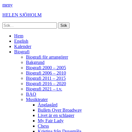
meny
HELEN SJÖHOLM
Sök
efter:
Facebook
Instagram
Spotify
[label]
Primär
Hoppa
Hem
till
English
meny
innehåll
Kalender
Biografi
Biografi för arrangörer
Bakgrund
Biografi 2000 – 2005
Biografi 2006 – 2010
Biografi 2011 – 2015
Biografi 2016 – 2020
Biografi 2021 – t.v.
BAO
Musikteater
Änglagård
Bullets Over Broadway
Livet är en schlager
My Fair Lady
Chess
Kristina från Duvemåla