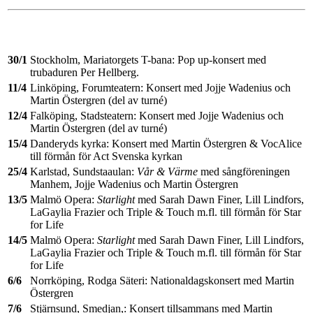
30/1
Stockholm, Mariatorgets T-bana: Pop up-konsert med
trubaduren Per Hellberg.
11/4
Linköping, Forumteatern: Konsert med Jojje Wadenius och
Martin Östergren (del av turné)
12/4
Falköping, Stadsteatern: Konsert med Jojje Wadenius och
Martin Östergren (del av turné)
15/4
Danderyds kyrka: Konsert med Martin Östergren & VocAlice
till förmån för Act Svenska kyrkan
25/4
Karlstad, Sundstaaulan:
Vår & Värme
med sångföreningen
Manhem, Jojje Wadenius och Martin Östergren
13/5
Malmö Opera:
Starlight
med Sarah Dawn Finer, Lill Lindfors,
LaGaylia Frazier och Triple & Touch m.fl. till förmån för Star
for Life
14/5
Malmö Opera:
Starlight
med Sarah Dawn Finer, Lill Lindfors,
LaGaylia Frazier och Triple & Touch m.fl. till förmån för Star
for Life
6/6
Norrköping, Rodga Säteri: Nationaldagskonsert med Martin
Östergren
7/6
Stjärnsund, Smedjan,: Konsert tillsammans med Martin