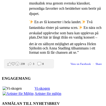
musikalisk resa genom svenska klassiker,
personliga favoriter och berättelser som berör på
djupet.
En av få konserter i hela landet.
Två
fantastiska röster på samma scen.
En nära och
avskalad upplevelse som bara kan upplevas på
plats.
Det här är långt ifrån en vanlig konsert –
det är en sällsynt möjlighet att uppleva Helen
Sjöholm och Anna Stadling tillsammans i ett
format som få får chansen att se.”
239
3
8
View on Facebook
·
Share
ENGAGEMANG
Helen Sjöholm
2 months ago
Vi-skogen
Artister för miljön
Den 5 juni blir det skön konsert med Nimbus på
Hamburger Börs.
ANMÄLAN TILL NYHETSBREV