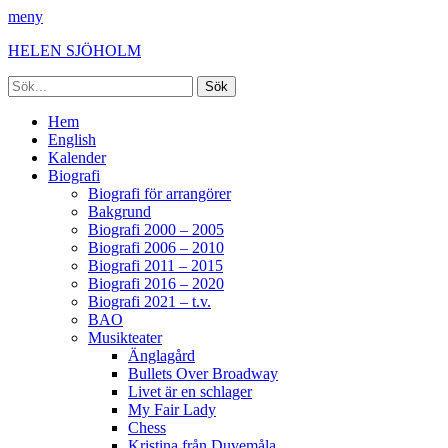
meny
HELEN SJÖHOLM
Sök
efter:
Facebook
Instagram
Spotify
[label]
Primär
Hoppa
Hem
till
English
meny
innehåll
Kalender
Biografi
Biografi för arrangörer
Bakgrund
Biografi 2000 – 2005
Biografi 2006 – 2010
Biografi 2011 – 2015
Biografi 2016 – 2020
Biografi 2021 – t.v.
BAO
Musikteater
Änglagård
Bullets Over Broadway
Livet är en schlager
My Fair Lady
Chess
Kristina från Duvemåla