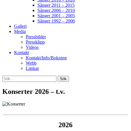
Sånger 2011 – 2015
Sånger 2006 – 2010
Sånger 2001 – 2005
Sånger 1992 – 2000
Galleri
Media
Pressbilder
Pressklipp
Videos
Kontakt
Kontakt/Info/Bokning
Webb
Länkar
Search
Sök
efter:
[label]
Konserter 2026 – t.v.
2026