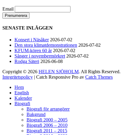
Gör som jag - kom dit!! Det blir grymt
Nimbus är Melvin Andreassen/ Adil Backman &
Email
Ruben Granditsky och de är för kvällen
förstärkta med massor med begåvade vänner
SENASTE INLÄGGEN
82
1
5
View on Facebook
·
Share
Konsert i Näsåker
2026-07-02
Den stora klimatdemonstrationen
2026-07-02
KFUM-kören 60 år
2026-07-02
Helen Sjöholm
Sånger i novembermörkret
2026-07-02
2 months ago
Rodga Säteri
2026-06-08
Copyright © 2026
HELEN SJÖHOLM
. All Rights Reserved.
Hurra!!
Integritetspolicy
| Catch Responsive Pro av
Catch Themes
Nu släpps biljetterna till ”Ritsch Ratsch på
Scrolla
Vasan” - den enda julshow du behöver. Sällan
Hem
upp
tidigare har vi behövt skratta som nu!!
Jacke,
English
Kalender
Sussie, Andreas & ett finfint band under
Biografi
kapellmästare Mikael Skoglund; ett underbart
Biografi för arrangörer
gäng att få hänga med under december.
Häng
Bakgrund
med oss ni med!
Boka biljetter via
Biografi 2000 – 2005
Ticketmaster.se. Välkomna! / Helen
Biografi 2006 – 2010
Biografi 2011 – 2015