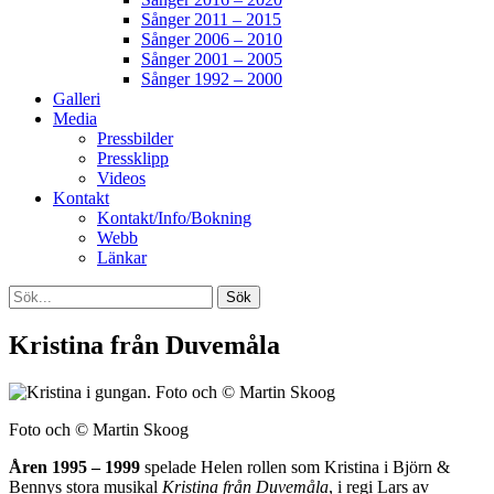
Sånger 2011 – 2015
Sånger 2006 – 2010
Sånger 2001 – 2005
Sånger 1992 – 2000
Galleri
Media
Pressbilder
Pressklipp
Videos
Kontakt
Kontakt/Info/Bokning
Webb
Länkar
Search
Sök
efter:
[label]
Kristina från Duvemåla
Foto och © Martin Skoog
Åren 1995 – 1999
spelade Helen rollen som Kristina i Björn &
Bennys stora musikal
Kristina från Duvemåla
, i regi Lars av