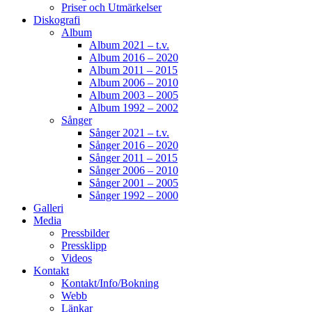
Priser och Utmärkelser
tillsammans. Din humor, öppenhet, generositet.
Diskografi
Din gränslösa musikalitet, erfarenhet och
Album
närvaro i samspelet.
Det du och Martin
Album 2021 – t.v.
(Östergren) hade ihop var unikt!
Som jag svävat
Album 2016 – 2020
Album 2011 – 2015
över och i den friheten. SOM du fattas oss!
Album 2006 – 2010
Älskade vän
Bild av Tuva Strenge Wingren
Album 2003 – 2005
Album 1992 – 2002
Sånger
477
3
31
View on Facebook
·
Share
Sånger 2021 – t.v.
Sånger 2016 – 2020
Sånger 2011 – 2015
Sånger 2006 – 2010
Sånger 2001 – 2005
Sånger 1992 – 2000
Galleri
Media
Pressbilder
Load more
Pressklipp
Videos
Kontakt
Kontakt/Info/Bokning
Webb
Länkar