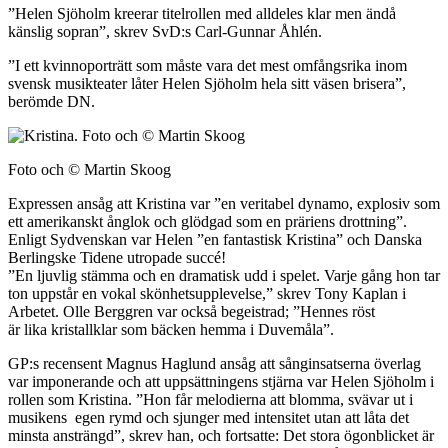
”Helen Sjöholm kreerar titelrollen med alldeles klar men ändå
känslig sopran”, skrev SvD:s Carl-Gunnar Åhlén.
”I ett kvinnoporträtt som måste vara det mest omfångsrika inom
svensk musikteater låter Helen Sjöholm hela sitt väsen brisera”,
berömde DN.
Foto och © Martin Skoog
Expressen ansåg att Kristina var ”en veritabel dynamo, explosiv som
ett amerikanskt ånglok och glödgad som en präriens drottning”.
Enligt Sydvenskan var Helen ”en fantastisk Kristina” och Danska
Berlingske Tidene utropade succé!
”En ljuvlig stämma och en dramatisk udd i spelet. Varje gång hon tar
ton uppstår en vokal skönhetsupplevelse,” skrev Tony Kaplan i
Arbetet. Olle Berggren var också begeistrad; ”Hennes röst
är lika kristallklar som bäcken hemma i Duvemåla”.
GP:s recensent Magnus Haglund ansåg att sånginsatserna överlag
var imponerande och att uppsättningens stjärna var Helen Sjöholm i
rollen som Kristina. ”Hon får melodierna att blomma, svävar ut i
musikens egen rymd och sjunger med intensitet utan att låta det
minsta ansträngd”, skrev han, och fortsatte: Det stora ögonblicket är