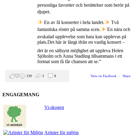
personliga favoriter och berättelser som berör på
djupet.
En av få konserter i hela landet.
Två
fantastiska röster på samma scen.
En nära och
avskalad upplevelse som bara kan upplevas på
plats.
Det här är långt ifrån en vanlig konsert –
det är en sällsynt möjlighet att uppleva Helen
Sjöholm och Anna Stadling tillsammans i ett
format som få får chansen att se.”
239
3
8
View on Facebook
·
Share
ENGAGEMANG
Helen Sjöholm
2 months ago
Vi-skogen
Den 5 juni blir det skön konsert med Nimbus på
Hamburger Börs.
Gör som jag - kom dit!! Det blir grymt
Artister för miljön