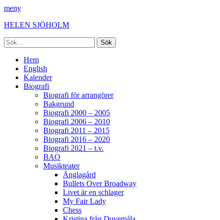
meny
HELEN SJÖHOLM
Sök
efter:
Facebook
Instagram
Spotify
[label]
Primär
Hoppa
Hem
till
English
meny
innehåll
Kalender
Biografi
Biografi för arrangörer
Bakgrund
Biografi 2000 – 2005
Biografi 2006 – 2010
Biografi 2011 – 2015
Biografi 2016 – 2020
Biografi 2021 – t.v.
BAO
Musikteater
Änglagård
Bullets Over Broadway
Livet är en schlager
My Fair Lady
Chess
Kristina från Duvemåla