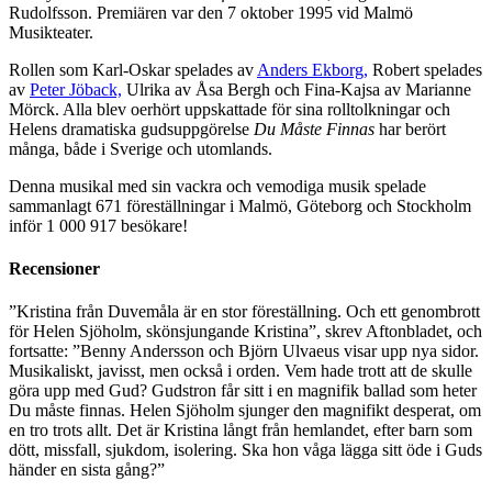
Rudolfsson. Premiären var den 7 oktober 1995 vid Malmö
Musikteater.
Rollen som Karl-Oskar spelades av
Anders Ekborg,
Robert spelades
av
Peter Jöback,
Ulrika av Åsa Bergh och Fina-Kajsa av Marianne
Mörck. Alla blev oerhört uppskattade för sina rolltolkningar och
Helens dramatiska gudsuppgörelse
Du Måste Finnas
har berört
många, både i Sverige och utomlands.
Denna musikal med sin vackra och vemodiga musik spelade
sammanlagt 671 föreställningar i Malmö, Göteborg och Stockholm
inför 1 000 917 besökare!
Recensioner
”Kristina från Duvemåla är en stor föreställning. Och ett genombrott
för Helen Sjöholm, skönsjungande Kristina”, skrev Aftonbladet, och
fortsatte: ”Benny Andersson och Björn Ulvaeus visar upp nya sidor.
Musikaliskt, javisst, men också i orden. Vem hade trott att de skulle
göra upp med Gud? Gudstron får sitt i en magnifik ballad som heter
Du måste finnas. Helen Sjöholm sjunger den magnifikt desperat, om
en tro trots allt. Det är Kristina långt från hemlandet, efter barn som
dött, missfall, sjukdom, isolering. Ska hon våga lägga sitt öde i Guds
händer en sista gång?”