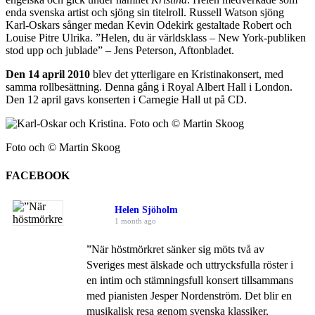
enda svenska artist och sjöng sin titelroll. Russell Watson sjöng
Karl-Oskars sånger medan Kevin Odekirk gestaltade Robert och
Louise Pitre Ulrika. ”Helen, du är världsklass – New York-publiken
stod upp och jublade” – Jens Peterson, Aftonbladet.
Den 14 april 2010
blev det ytterligare en Kristinakonsert, med
samma rollbesättning. Denna gång i Royal Albert Hall i London.
Den 12 april gavs konserten i Carnegie Hall ut på CD.
Foto och © Martin Skoog
FACEBOOK
Helen Sjöholm
1 month ago
”När höstmörkret sänker sig möts två av
Sveriges mest älskade och uttrycksfulla röster i
en intim och stämningsfull konsert tillsammans
med pianisten Jesper Nordenström. Det blir en
musikalisk resa genom svenska klassiker,