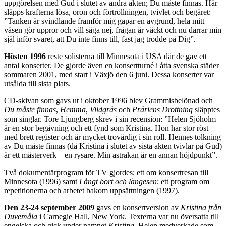
uppgörelsen med Gud i slutet av andra akten; Du måste finnas. Här
släpps krafterna lösa, oron och förtrollningen, tvivlet och begäret:
”Tanken är svindlande framför mig gapar en avgrund, hela mitt
väsen gör uppror och vill säga nej, frågan är väckt och nu darrar min
själ inför svaret, att Du inte finns till, fast jag trodde på Dig”.
Hösten 1996
reste solisterna till Minnesota i USA där de gav ett
antal konserter. De gjorde även en konsertturné i åtta svenska städer
sommaren 2001, med start i Växjö den 6 juni. Dessa konserter var
utsålda till sista plats.
CD-skivan som gavs ut i oktober 1996 blev Grammisbelönad och
Du måste finnas
,
Hemma
,
Vildgräs
och
Präriens Drottning
släpptes
som singlar. Tore Ljungberg skrev i sin recension: ”Helen Sjöholm
är en stor begåvning och ett fynd som Kristina. Hon har stor röst
med brett register och är mycket trovärdig i sin roll. Hennes tolkning
av Du måste finnas (då Kristina i slutet av sista akten tvivlar på Gud)
är ett mästerverk – en rysare. Min astrakan är en annan höjdpunkt”.
Två dokumentärprogram för TV gjordes; ett om konsertresan till
Minnesota (1996) samt
Långt bort och längesen
; ett program om
repetitionerna och arbetet bakom uppsättningen (1997).
Den 23-24 september 2009
gavs en konsertversion av
Kristina från
Duvemåla
i Carnegie Hall, New York. Texterna var nu översatta till
engelska och gick under namnet
Kristina
. Helen medverkade som