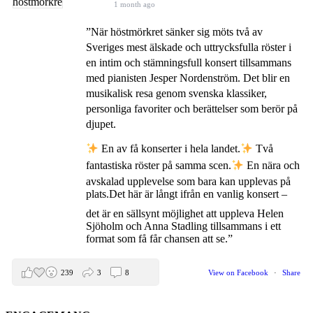
1 month ago
”När höstmörkret sänker sig möts två av
Sveriges mest älskade och uttrycksfulla röster i
en intim och stämningsfull konsert tillsammans
med pianisten Jesper Nordenström. Det blir en
musikalisk resa genom svenska klassiker,
personliga favoriter och berättelser som berör på
djupet.
En av få konserter i hela landet.
Två
fantastiska röster på samma scen.
En nära och
avskalad upplevelse som bara kan upplevas på
plats.
Det här är långt ifrån en vanlig konsert –
det är en sällsynt möjlighet att uppleva Helen
Sjöholm och Anna Stadling tillsammans i ett
format som få får chansen att se.”
239
3
8
View on Facebook
·
Share