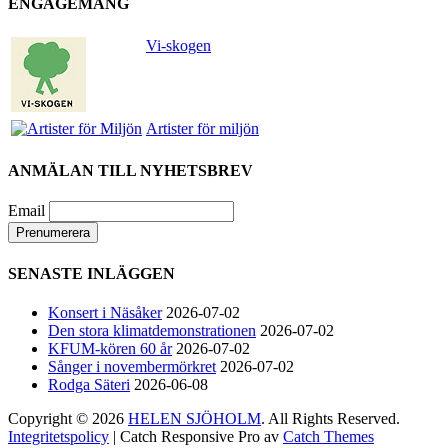
ENGAGEMANG
Helen Sjöholm
2 months ago
Vi-skogen
Den 5 juni blir det skön konsert med Nimbus på
Hamburger Börs.
Gör som jag - kom dit!! Det blir grymt
Artister för miljön
Nimbus är Melvin Andreassen/ Adil Backman &
Ruben Granditsky och de är för kvällen
ANMÄLAN TILL NYHETSBREV
förstärkta med massor med begåvade vänner
Email
82
1
5
View on Facebook
·
Share
SENASTE INLÄGGEN
Helen Sjöholm
Konsert i Näsåker
2026-07-02
2 months ago
Den stora klimatdemonstrationen
2026-07-02
KFUM-kören 60 år
2026-07-02
Hurra!!
Sånger i novembermörkret
2026-07-02
Rodga Säteri
2026-06-08
Nu släpps biljetterna till ”Ritsch Ratsch på
Vasan” - den enda julshow du behöver. Sällan
Copyright © 2026
HELEN SJÖHOLM
. All Rights Reserved.
tidigare har vi behövt skratta som nu!!
Jacke,
Integritetspolicy
| Catch Responsive Pro av
Catch Themes