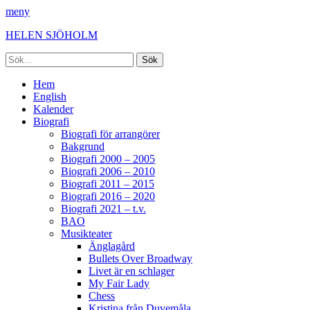
meny
HELEN SJÖHOLM
Sök
efter:
Facebook
Instagram
Spotify
[label]
Primär
Hoppa
Hem
till
English
meny
innehåll
Kalender
Biografi
Biografi för arrangörer
Bakgrund
Biografi 2000 – 2005
Biografi 2006 – 2010
Biografi 2011 – 2015
Biografi 2016 – 2020
Biografi 2021 – t.v.
BAO
Musikteater
Änglagård
Bullets Over Broadway
Livet är en schlager
My Fair Lady
Chess
Kristina från Duvemåla