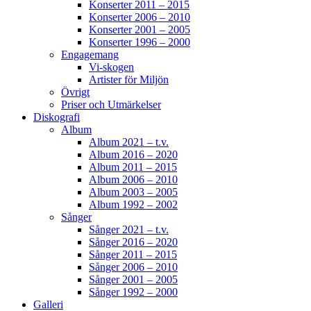
Konserter 2011 – 2015
JOJJE
Konserter 2006 – 2010
Det är fortfarande helt overkligt att du är borta.
Konserter 2001 – 2005
Jag fattar inte ... vi jobbade ju ihop bara några
Konserter 1996 – 2000
dagar innan du lämnade oss. Allt var som vanligt
Engagemang
- du spelade så fantastiskt.
Konserterna,
Vi-skogen
Artister för Miljön
frukostarna, middagarna, samtalen. Tack för din
Övrigt
vänskap och alla de 26 åren vi spelade
Priser och Utmärkelser
tillsammans. Din humor, öppenhet, generositet.
Diskografi
Din gränslösa musikalitet, erfarenhet och
Album
närvaro i samspelet.
Det du och Martin
Album 2021 – t.v.
(Östergren) hade ihop var unikt!
Som jag svävat
Album 2016 – 2020
Album 2011 – 2015
över och i den friheten. SOM du fattas oss!
Album 2006 – 2010
Älskade vän
Bild av Tuva Strenge Wingren
Album 2003 – 2005
Album 1992 – 2002
Sånger
477
3
31
View on Facebook
·
Share
Sånger 2021 – t.v.
Sånger 2016 – 2020
Sånger 2011 – 2015
Sånger 2006 – 2010
Sånger 2001 – 2005
Sånger 1992 – 2000
Galleri