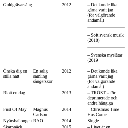
Guldgrävarsång
2012
– Det kunde lika
gärna varit jag
(för välgörande
ändamål)
– Soft svensk musik
(2018)
– Svenska myslåtar
(2019
Önska dig en
En salig
2012
– Det kunde lika
stilla natt
samling
gärna varit jag
sångerskor
(för välgörande
ändamål)
Blott en dag
2013
– TRÖST – för
deprimerade och
andra hängiga
First Of May
Magnus
2014
– Christmas Time
Carlson
Has Come
Nyårsballongen
BAO
2014
Single
Skarpnäck
2015
– Livet är en