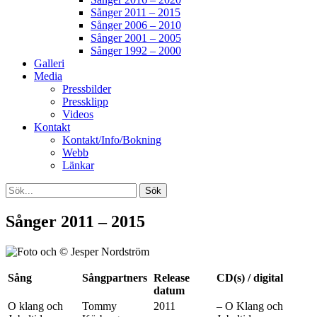
Sånger 2011 – 2015
Sånger 2006 – 2010
Sånger 2001 – 2005
Sånger 1992 – 2000
Galleri
Media
Pressbilder
Pressklipp
Videos
Kontakt
Kontakt/Info/Bokning
Webb
Länkar
Search
Sök
efter:
[label]
Sånger 2011 – 2015
Sång
Sångpartners
Release
CD(s) / digital
datum
O klang och
Tommy
2011
– O Klang och