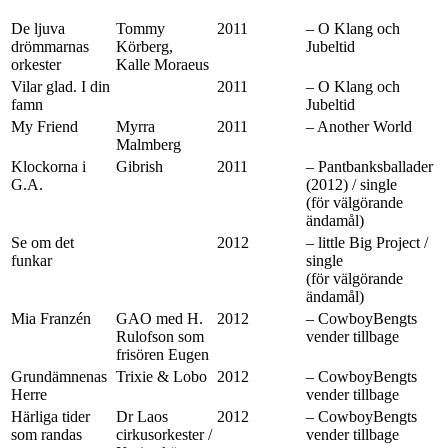
De ljuva
Tommy
2011
– O Klang och
drömmarnas
Körberg,
Jubeltid
orkester
Kalle Moraeus
Vilar glad. I din
2011
– O Klang och
famn
Jubeltid
My Friend
Myrra
2011
– Another World
Malmberg
Klockorna i
Gibrish
2011
– Pantbanksballader
G.A.
(2012) / single
(för välgörande
ändamål)
Se om det
2012
– little Big Project /
funkar
single
(för välgörande
ändamål)
Mia Franzén
GAO med H.
2012
– CowboyBengts
Rulofson som
vender tillbage
frisören Eugen
Grundämnenas
Trixie & Lobo
2012
– CowboyBengts
Herre
vender tillbage
Härliga tider
Dr Laos
2012
– CowboyBengts
som randas
cirkusorkester /
vender tillbage