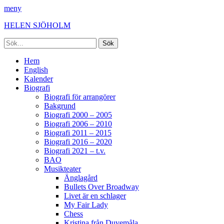
meny
HELEN SJÖHOLM
Sök
efter:
Facebook
Instagram
Spotify
[label]
Primär
Hoppa
Hem
till
English
meny
innehåll
Kalender
Biografi
Biografi för arrangörer
Bakgrund
Biografi 2000 – 2005
Biografi 2006 – 2010
Biografi 2011 – 2015
Biografi 2016 – 2020
Biografi 2021 – t.v.
BAO
Musikteater
Änglagård
Bullets Over Broadway
Livet är en schlager
My Fair Lady
Chess
Kristina från Duvemåla