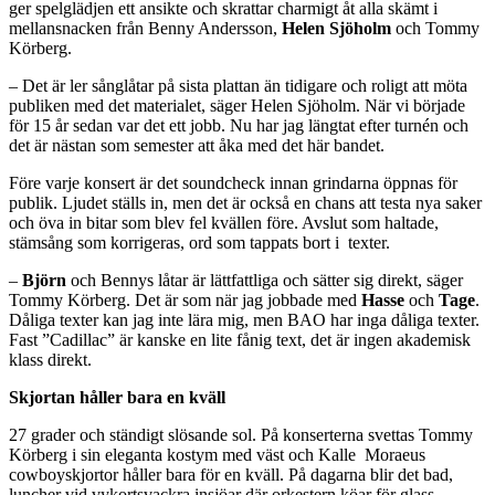
ger spelglädjen ett ansikte och skrattar charmigt åt alla skämt i
mellansnacken från Benny Andersson,
Helen Sjöholm
och Tommy
Körberg.
– Det är ler sånglåtar på sista plattan än tidigare och roligt att möta
publiken med det materialet, säger Helen Sjöholm. När vi började
för 15 år sedan var det ett jobb. Nu har jag längtat efter turnén och
det är nästan som semester att åka med det här bandet.
Före varje konsert är det soundcheck innan grindarna öppnas för
publik. Ljudet ställs in, men det är också en chans att testa nya saker
och öva in bitar som blev fel kvällen före. Avslut som haltade,
stämsång som korrigeras, ord som tappats bort i texter.
–
Björn
och Bennys låtar är lättfattliga och sätter sig direkt, säger
Tommy Körberg. Det är som när jag jobbade med
Hasse
och
Tage
.
Dåliga texter kan jag inte lära mig, men BAO har inga dåliga texter.
Fast ”Cadillac” är kanske en lite fånig text, det är ingen akademisk
klass direkt.
Skjortan håller bara en kväll
27 grader och ständigt slösande sol. På konserterna svettas Tommy
Körberg i sin eleganta kostym med väst och Kalle Moraeus
cowboyskjortor håller bara för en kväll. På dagarna blir det bad,
luncher vid vykortsvackra insjöar där orkestern köar för glass