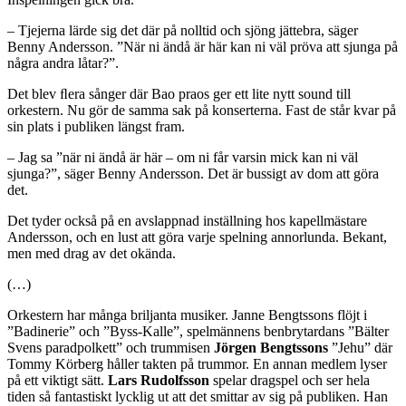
– Tjejerna lärde sig det där på nolltid och sjöng jättebra, säger
Benny Andersson. ”När ni ändå är här kan ni väl pröva att sjunga på
några andra låtar?”.
Det blev ﬂera sånger där Bao praos ger ett lite nytt sound till
orkestern. Nu gör de samma sak på konserterna. Fast de står kvar på
sin plats i publiken längst fram.
– Jag sa ”när ni ändå är här – om ni får varsin mick kan ni väl
sjunga?”, säger Benny Andersson. Det är bussigt av dom att göra
det.
Det tyder också på en avslappnad inställning hos kapellmästare
Andersson, och en lust att göra varje spelning annorlunda. Bekant,
men med drag av det okända.
(…)
Orkestern har många briljanta musiker. Janne Bengtssons flöjt i
”Badinerie” och ”Byss-Kalle”, spelmännens benbrytardans ”Bälter
Svens paradpolkett” och trummisen
Jörgen Bengtssons
”Jehu” där
Tommy Körberg håller takten på trummor. En annan medlem lyser
på ett viktigt sätt.
Lars Rudolfsson
spelar dragspel och ser hela
tiden så fantastiskt lycklig ut att det smittar av sig på publiken. Han