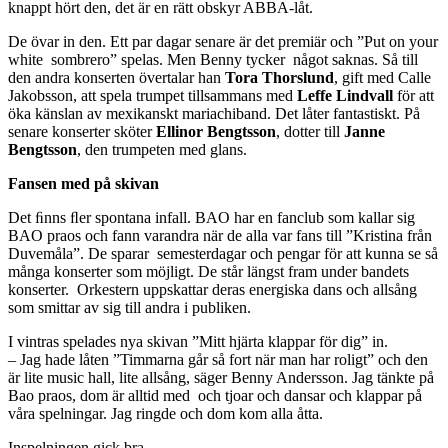
knappt hört den, det är en rätt obskyr ABBA-låt.
De övar in den. Ett par dagar senare är det premiär och ”Put on your
white sombrero” spelas. Men Benny tycker något saknas. Så till
den andra konserten övertalar han
Tora Thorslund
, gift med Calle
Jakobsson, att spela trumpet tillsammans med
Leffe Lindvall
för att
öka känslan av mexikanskt mariachiband. Det låter fantastiskt. På
senare konserter sköter
Ellinor Bengtsson
, dotter till
Janne
Bengtsson
, den trumpeten med glans.
Fansen med på skivan
Det ﬁnns ﬂer spontana infall. BAO har en fanclub som kallar sig
BAO praos och fann varandra när de alla var fans till ”Kristina från
Duvemåla”. De sparar semesterdagar och pengar för att kunna se så
många konserter som möjligt. De står längst fram under bandets
konserter. Orkestern uppskattar deras energiska dans och allsång
som smittar av sig till andra i publiken.
I vintras spelades nya skivan ”Mitt hjärta klappar för dig” in.
– Jag hade låten ”Timmarna går så fort när man har roligt” och den
är lite music hall, lite allsång, säger Benny Andersson. Jag tänkte på
Bao praos, dom är alltid med och tjoar och dansar och klappar på
våra spelningar. Jag ringde och dom kom alla åtta.
Inspelningen gick bra.