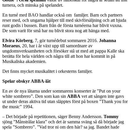
turnera, och minska på spelandet.
En turné med BAO handlar också om familjer. Barn och partners
reser med, och ungarna hjälper till med skivförsäljning och att bjuda
runt godis i bussen. Barn från de första turnéerna har blivit vuxna.
De som varit för små har nu blivit stora nog att hänga med.
Elvira Körberg
, 7, gör turnédebut sommaren 2016.
Johanna
Moraeus
, 20, har i år växt upp till samordnare av
ungdomsverksamheten och försöker stå ut med att pappa Kalle ska
berätta för hela världen och några till att hon har kommit in på
Musikaliska akademien.
Det ﬁnns mycket musikalitet i orkesterns familjer.
Spelar obskyr ABBA-låt
En av de nya låtarna under sommarens konserter är ”Put on your
white sombrero”. Den som kan sin
ABBA
vet att sången inte gavs
ut under deras aktiva tid utan släpptes först på boxen ”Thank you for
the music” 1994.
– Det började på repetitionen, säger Benny Andersson.
Tommy
sjöng ”Månstrålar klara” och det är samma sväng så då började jag
spela ”Sombrero”. ”Vad tror ni om den här? sa jag. Bandet hade