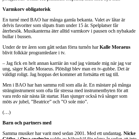
Varmkorv obligatorisk
En turné med BAO har många gamla bekanta. Valet av låtar är
delvis favoriter som slipats fram under 15 år. Spelplatser får
återbesök. Musikanterna äter alltid varmkorv i pausen och nybakade
bullar i bussen.
Under de tre åren som gått sedan förra turnén har
Kalle Moraeus
blivit folkkär programledare i tv.
– Jag fick en helt annan karriär än vad jag väntade mig när jag var
ung, säger Kalle Moraeus. Plötsligt blev man en tv-gubbe. Det är
väldigt roligt. Jag hoppas det kommer att fortsätta ett tag till.
Men i BAO har han samma roll som alla år. En mästare på många
stränginstrument som ofta får stressa med instrumentbyten för att
vara redo när nästa låt startar. Han sjunger också två sånger som
möts av jubel, ”Beatrice” och ”O sole mio”.
(…)
Barn och partners med
Samma musiker har varit med sedan 2001. Med ett undantag.
Nicke
Göthe
i
Orsa spelmän
valde av hälsoskäl för några år sedan att inte