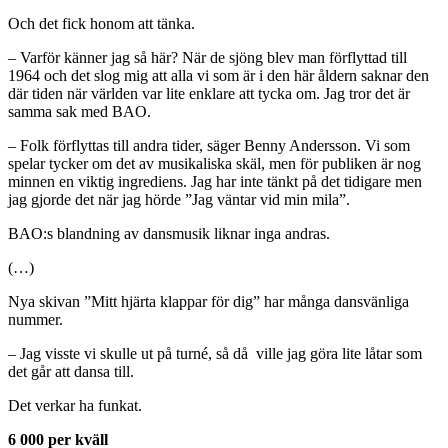
Och det fick honom att tänka.
– Varför känner jag så här? När de sjöng blev man förflyttad till
1964 och det slog mig att alla vi som är i den här åldern saknar den
där tiden när världen var lite enklare att tycka om. Jag tror det är
samma sak med BAO.
– Folk förflyttas till andra tider, säger Benny Andersson. Vi som
spelar tycker om det av musikaliska skäl, men för publiken är nog
minnen en viktig ingrediens. Jag har inte tänkt på det tidigare men
jag gjorde det när jag hörde ”Jag väntar vid min mila”.
BAO:s blandning av dansmusik liknar inga andras.
(…)
Nya skivan ”Mitt hjärta klappar för dig” har många dansvänliga
nummer.
– Jag visste vi skulle ut på turné, så då ville jag göra lite låtar som
det går att dansa till.
Det verkar ha funkat.
6 000 per kväll