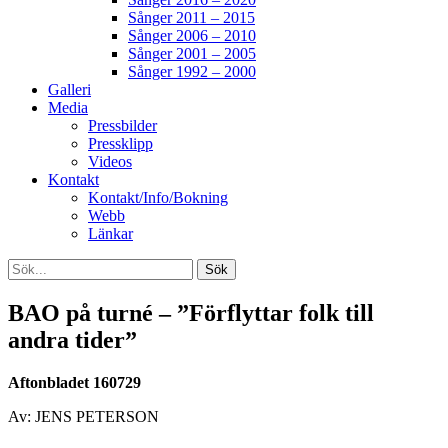
Sånger 2011 – 2015
Sånger 2006 – 2010
Sånger 2001 – 2005
Sånger 1992 – 2000
Galleri
Media
Pressbilder
Pressklipp
Videos
Kontakt
Kontakt/Info/Bokning
Webb
Länkar
Search
Sök
efter:
[label]
BAO på turné – ”Förflyttar folk till
andra tider”
Aftonbladet 160729
Av: JENS PETERSON