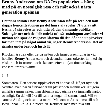
Benny Andersson om BAO:s popularitet – häng
med på en nostalgisk resa och möt också nästa
generation spelmän
Det finns stunder när Benny Andersson står på scen och kan
släppa koncentrationen på det han själv spelar. Njuta av att
lyssna på sin orkester och titta på den dansande publiken. –
Solen går ner och det blir mörkt och så småningom använder vi
turbon och spar de roligaste låtarna till sist. Sådana upplevelser
får man inte på något annat vis, säger Benny Andersson. Det är
ganska underbart och lustfyllt.
Klockan är strax efter tre på natten och turnébussen rullar in vid
hotellet.
Benny Andersson
och de andra i hans orkester tar med sig
väskor och instrument och ska sova efter en fyra timmar lång
konsert i tropisk värme.
(…)
Sommaren. Den sortens upplevelser vi hoppas få. Något nytt och
oväntat, även när vi återvänder till platser och människor. Att göra
ungefär samma saker, men drömma att dagarna ska innehålla något
ovanligt. En del vill åka till samma stuga, till samma land. Vill se
samma Allsång och samma mord i Midsomer. Äta samma sill och
jordgubbar. Grilla. Ha picknick. Repriser, men med nya slut.