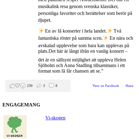
musikalisk resa genom svenska klassiker,
personliga favoriter och berättelser som berör på
djupet.
En av få konserter i hela landet.
Två
fantastiska röster på samma scen.
En nära och
avskalad upplevelse som bara kan upplevas på
plats.
Det här är långt ifrån en vanlig konsert –
det är en sällsynt möjlighet att uppleva Helen
Sjöholm och Anna Stadling tillsammans i ett
format som få får chansen att se.”
239
3
8
View on Facebook
·
Share
ENGAGEMANG
Helen Sjöholm
2 months ago
Vi-skogen
Den 5 juni blir det skön konsert med Nimbus på
Hamburger Börs.