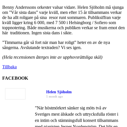
Benny Anderssons orkester valsar vidare. Helen Sjöholm må sjunga
om ”Vår sista dans” varje kväll, men efter 15 år tillsammans verkar
de ha allt roligare på sina resor runt sommaren. Publiksiffran varje
kväll ligger kring 6 000, med 7 500 i Helsingborg / Sofiero som
toppnotering. Både musikerna och publiken verkar se fram emot den
här traditionen. Ingen sista dans i sikte.
”Timmarna går så fort när man har roligt” heter en av de nya
sångerna. Avslutande textraden? Vi ses igen.
(Hela recensionen återges inte av upphovsrättsliga skäl)
Tillbaka
FACEBOOK
Helen Sjöholm
1 month ago
”När höstmörkret sänker sig möts två av
Sveriges mest älskade och uttrycksfulla röster i
en intim och stämningsfull konsert tillsammans
med pianisten Jesper Nordenström. Det blir en