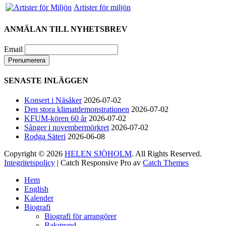
Gör som jag - kom dit!! Det blir grymt
Artister för miljön
Nimbus är Melvin Andreassen/ Adil Backman &
Ruben Granditsky och de är för kvällen
ANMÄLAN TILL NYHETSBREV
förstärkta med massor med begåvade vänner
Email
82
1
5
View on Facebook
·
Share
SENASTE INLÄGGEN
Helen Sjöholm
Konsert i Näsåker
2026-07-02
2 months ago
Den stora klimatdemonstrationen
2026-07-02
KFUM-kören 60 år
2026-07-02
Hurra!!
Sånger i novembermörkret
2026-07-02
Rodga Säteri
2026-06-08
Nu släpps biljetterna till ”Ritsch Ratsch på
Vasan” - den enda julshow du behöver. Sällan
Copyright © 2026
HELEN SJÖHOLM
. All Rights Reserved.
tidigare har vi behövt skratta som nu!!
Jacke,
Integritetspolicy
| Catch Responsive Pro av
Catch Themes
Sussie, Andreas & ett finfint band under
Scrolla
kapellmästare Mikael Skoglund; ett underbart
Hem
upp
gäng att få hänga med under december.
Häng
English
Kalender
med oss ni med!
Boka biljetter via
Biografi
Ticketmaster.se. Välkomna! / Helen
Biografi för arrangörer
Bakgrund