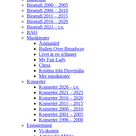
Biografi 2000 – 2005
129
7
4
View on Facebook
·
Share
Biografi 2006 – 2010
Biografi 2011 – 2015
Biografi 2016 – 2020
Biografi 2021 – t.v.
Helen Sjöholm
BAO
3 months ago
Musikteater
Änglagård
Fler biljetter släppta. Vi ses i Näsåker den 15
Bullets Over Broadway
augusti.
Livet är en schlager
My Fair Lady
Chess
864
10
58
View on Facebook
·
Share
Kristina från Duvemåla
Mer musikteater
Konserter
Konserter 2026 – t.v.
Helen Sjöholm
3 months ago
Konserter 2021 – 2025
Konserter 2016 – 2020
Konserter 2011 – 2015
JOJJE
Konserter 2006 – 2010
Det är fortfarande helt overkligt att du är borta.
Konserter 2001 – 2005
Jag fattar inte ... vi jobbade ju ihop bara några
Konserter 1996 – 2000
dagar innan du lämnade oss. Allt var som vanligt
Engagemang
- du spelade så fantastiskt.
Konserterna,
Vi-skogen