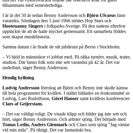
tillsammans med semesterlediga.
I år är det 50 år sedan Benny Andersson och
Björn Ulvaeus
fann
varandra. Söndagen den 5 juni 1966 möttes Hep Stars och
Hootenanny Singers
i folkparks-Sverige. På den nattens efterfest
upptäckte de att de hade mycket gemensamt. Ett samarbeta föddes
som skapat musikhistoria.
Samma datum i år firade de sitt jubileum på Berns i Stockholm.
– Vi bjöd in människor vi jobbat med. På olika turnéer, musik, teater,
studion. Där fanns folk som inte sett varandra på 42 år. Det var
underbart, säger Benny Andersson.
Hemlig hyllning
Ludvig Andersson
föreslog att Björn och Benny inte skulle känna
till hela programmet för kvällen. I stället bildades en festkommitté av
Ludvig, Lars Rudolfsson,
Görel Hanser
samt kvällens konferencier
Claes af Geijerstam.
– Det var väldigt roligt. De visade klipp och bilder jag inte sett och
hört, säger Benny Andersson. Och artister sjöng. Det började med
Tomas Ledin, Anders Glenmark
och Claes som sjöng ”Jag väntar
vid min mila”. På riktigt. Det var fantastiskt bra.