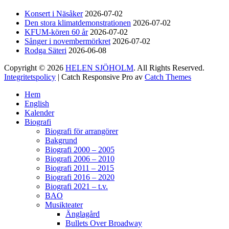
Helen Sjöholm
Konsert i Näsåker
2026-07-02
2 months ago
Den stora klimatdemonstrationen
2026-07-02
KFUM-kören 60 år
2026-07-02
Hurra!!
Sånger i novembermörkret
2026-07-02
Rodga Säteri
2026-06-08
Nu släpps biljetterna till ”Ritsch Ratsch på
Vasan” - den enda julshow du behöver. Sällan
Copyright © 2026
HELEN SJÖHOLM
. All Rights Reserved.
tidigare har vi behövt skratta som nu!!
Jacke,
Integritetspolicy
| Catch Responsive Pro av
Catch Themes
Sussie, Andreas & ett finfint band under
Scrolla
kapellmästare Mikael Skoglund; ett underbart
Hem
upp
gäng att få hänga med under december.
Häng
English
med oss ni med!🤩
Boka biljetter via
Kalender
Biografi
Ticketmaster.se. Välkomna! / Helen
Biografi för arrangörer
Bakgrund
Biografi 2000 – 2005
129
7
4
View on Facebook
·
Share
Biografi 2006 – 2010
Biografi 2011 – 2015
Biografi 2016 – 2020
Biografi 2021 – t.v.
Helen Sjöholm
2 months ago
BAO
Musikteater
Änglagård
Fler biljetter släppta. Vi ses i Näsåker den 15
Bullets Over Broadway
augusti.