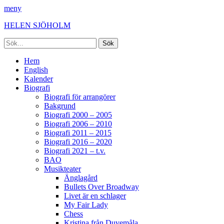
meny
HELEN SJÖHOLM
Sök
efter:
Facebook
Instagram
Spotify
[label]
Primär
Hoppa
Hem
till
English
meny
innehåll
Kalender
Biografi
Biografi för arrangörer
Bakgrund
Biografi 2000 – 2005
Biografi 2006 – 2010
Biografi 2011 – 2015
Biografi 2016 – 2020
Biografi 2021 – t.v.
BAO
Musikteater
Änglagård
Bullets Over Broadway
Livet är en schlager
My Fair Lady
Chess
Kristina från Duvemåla