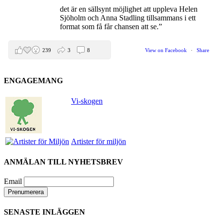
det är en sällsynt möjlighet att uppleva Helen
Sjöholm och Anna Stadling tillsammans i ett
format som få får chansen att se.”
239
3
8
View on Facebook
·
Share
ENGAGEMANG
Helen Sjöholm
2 months ago
Vi-skogen
Den 5 juni blir det skön konsert med Nimbus på
Hamburger Börs.
Gör som jag - kom dit!! Det blir grymt 🤩
Artister för miljön
Nimbus är Melvin Andreassen/ Adil Backman &
Ruben Granditsky och de är för kvällen
ANMÄLAN TILL NYHETSBREV
förstärkta med massor med begåvade vänner 🥰
Email
82
1
5
View on Facebook
·
Share
SENASTE INLÄGGEN