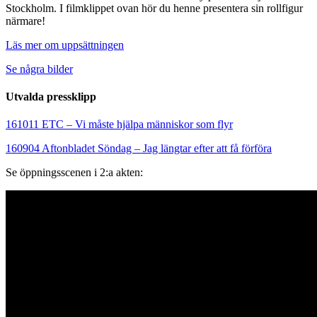
Stockholm. I filmklippet ovan hör du henne presentera sin rollfigur
närmare!
Läs mer om uppsättningen
Se några bilder
Utvalda pressklipp
161011 ETC – Vi måste hjälpa människor som flyr
160904 Aftonbladet Söndag – Jag längtar efter att få förföra
Se öppningsscenen i 2:a akten: