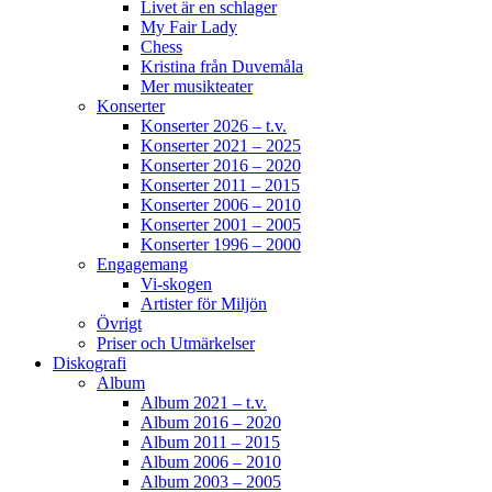
Livet är en schlager
My Fair Lady
861
10
58
View on Facebook
·
Share
Chess
Kristina från Duvemåla
Mer musikteater
Konserter
Helen Sjöholm
Konserter 2026 – t.v.
3 months ago
Konserter 2021 – 2025
Konserter 2016 – 2020
JOJJE
Konserter 2011 – 2015
Konserter 2006 – 2010
Det är fortfarande helt overkligt att du är borta.
Konserter 2001 – 2005
Jag fattar inte ... vi jobbade ju ihop bara några
Konserter 1996 – 2000
dagar innan du lämnade oss. Allt var som vanligt
Engagemang
- du spelade så fantastiskt.
Konserterna,
Vi-skogen
Artister för Miljön
frukostarna, middagarna, samtalen. Tack för din
Övrigt
vänskap och alla de 26 åren vi spelade
Priser och Utmärkelser
tillsammans. Din humor, öppenhet, generositet.
Diskografi
Din gränslösa musikalitet, erfarenhet och
Album
närvaro i samspelet.
Det du och Martin
Album 2021 – t.v.
(Östergren) hade ihop var unikt!
Som jag svävat
Album 2016 – 2020
Album 2011 – 2015
över och i den friheten. SOM du fattas oss!
Album 2006 – 2010
Älskade vän
Bild av Tuva Strenge Wingren
Album 2003 – 2005