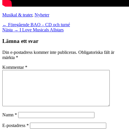
Kategorier
Musikal & teater
,
Nyheter
Inläggsnavigering
Föregående
← Föregående
BAO – CD och turné
Nästa
inlägg:
Nästa →
I Love Musicals Allstars
inlägg:
Lämna ett svar
Din e-postadress kommer inte publiceras.
Obligatoriska fält är
märkta
*
Kommentar
*
Namn
*
E-postadress
*