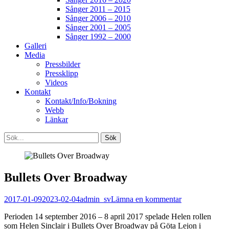
Sånger 2011 – 2015
Sånger 2006 – 2010
Sånger 2001 – 2005
Sånger 1992 – 2000
Galleri
Media
Pressbilder
Pressklipp
Videos
Kontakt
Kontakt/Info/Bokning
Webb
Länkar
Search
Sök
efter:
[label]
Bullets Over Broadway
Publicerat
Författare
2017-01-09
2023-02-04
admin_sv
Lämna en kommentar
den
Perioden 14 september 2016 – 8 april 2017 spelade Helen rollen
som Helen Sinclair i Bullets Over Broadway på Göta Lejon i