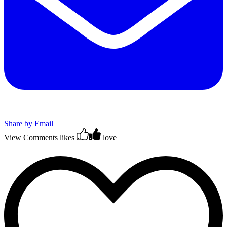
Share by Email
View Comments
likes
love