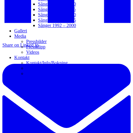
Sånger 2016 – 2020
Sånger 2011 – 2015
Sånger 2006 – 2010
Sånger 2001 – 2005
Sånger 1992 – 2000
Galleri
Media
Pressbilder
Share on Linked In
Pressklipp
Videos
Kontakt
Kontakt/Info/Bokning
Webb
Länkar