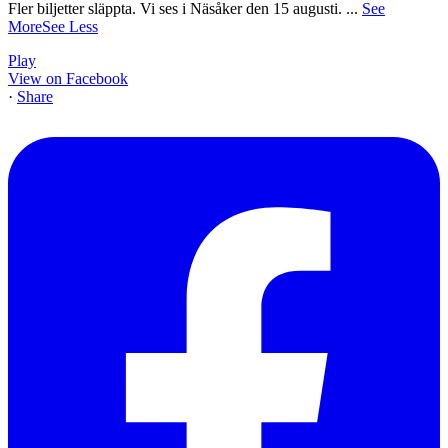
Fler biljetter släppta. Vi ses i Näsåker den 15 augusti.
...
See
More
See Less
Play
View on Facebook
·
Share