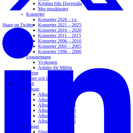
Kristina från Duvemåla
Mer musikteater
Konserter
Konserter 2026 – t.v.
Konserter 2021 – 2025
Share on Twitter
Konserter 2016 – 2020
Konserter 2011 – 2015
Konserter 2006 – 2010
Konserter 2001 – 2005
Konserter 1996 – 2000
Engagemang
Vi-skogen
Artister för Miljön
Övrigt
Priser och Utmärkelser
Diskografi
Album
Album 2021 – t.v.
Album 2016 – 2020
Album 2011 – 2015
Album 2006 – 2010
Album 2003 – 2005
Album 1992 – 2002
Sånger
Sånger 2021 – t.v.