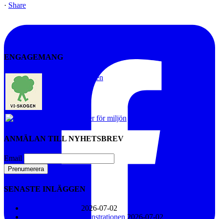
·
Share
ENGAGEMANG
Vi-skogen
Artister för miljön
ANMÄLAN TILL NYHETSBREV
Email
SENASTE INLÄGGEN
Konsert i Näsåker
2026-07-02
Den stora klimatdemonstrationen
2026-07-02