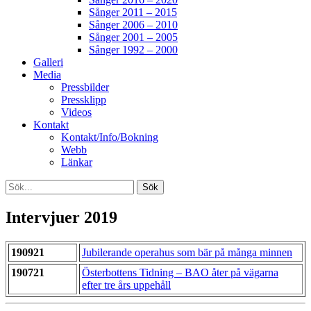
Sånger 2011 – 2015
Sånger 2006 – 2010
Sånger 2001 – 2005
Sånger 1992 – 2000
Galleri
Media
Pressbilder
Pressklipp
Videos
Kontakt
Kontakt/Info/Bokning
Webb
Länkar
Search
Sök
efter:
[label]
Intervjuer 2019
190921
Jubilerande operahus som bär på många minnen
190721
Österbottens Tidning – BAO åter på vägarna
efter tre års uppehåll