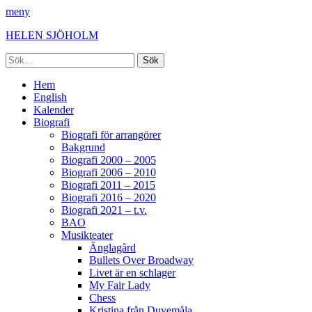
meny
HELEN SJÖHOLM
Sök
efter:
Facebook
Instagram
Spotify
[label]
Primär
Hoppa
Hem
till
English
meny
innehåll
Kalender
Biografi
Biografi för arrangörer
Bakgrund
Biografi 2000 – 2005
Biografi 2006 – 2010
Biografi 2011 – 2015
Biografi 2016 – 2020
Biografi 2021 – t.v.
BAO
Musikteater
Änglagård
Bullets Over Broadway
Livet är en schlager
My Fair Lady
Chess
Kristina från Duvemåla