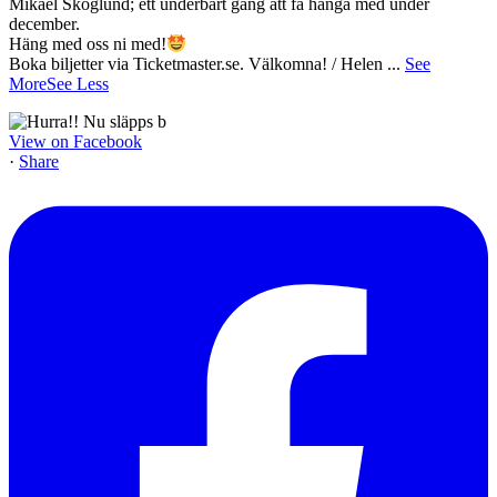
Mikael Skoglund; ett underbart gäng att få hänga med under
december.
Häng med oss ni med!
Boka biljetter via Ticketmaster.se. Välkomna! / Helen
...
See
More
See Less
View on Facebook
·
Share