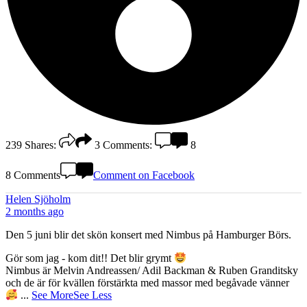
239
Shares:
3
Comments:
8
8 Comments
Comment on Facebook
Helen Sjöholm
2 months ago
Den 5 juni blir det skön konsert med Nimbus på Hamburger Börs.
Gör som jag - kom dit!! Det blir grymt
Nimbus är Melvin Andreassen/ Adil Backman & Ruben Granditsky
och de är för kvällen förstärkta med massor med begåvade vänner
...
See More
See Less