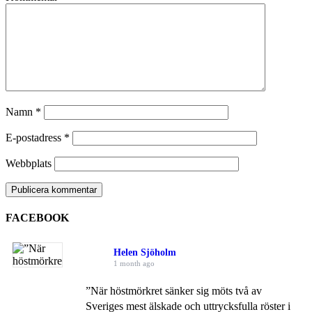
Namn
*
E-postadress
*
Webbplats
FACEBOOK
Helen Sjöholm
1 month ago
”När höstmörkret sänker sig möts två av
Sveriges mest älskade och uttrycksfulla röster i