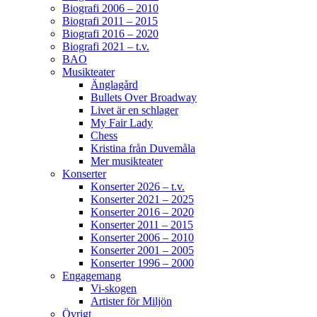
Ticketmaster.se. Välkomna! / Helen
Biografi 2006 – 2010
Biografi 2011 – 2015
Biografi 2016 – 2020
129
7
4
View on Facebook
·
Share
Biografi 2021 – t.v.
BAO
Musikteater
Änglagård
Helen Sjöholm
Bullets Over Broadway
3 months ago
Livet är en schlager
My Fair Lady
Fler biljetter släppta. Vi ses i Näsåker den 15
Chess
augusti.
Kristina från Duvemåla
Mer musikteater
Konserter
861
10
58
View on Facebook
·
Share
Konserter 2026 – t.v.
Konserter 2021 – 2025
Konserter 2016 – 2020
Konserter 2011 – 2015
Helen Sjöholm
Konserter 2006 – 2010
3 months ago
Konserter 2001 – 2005
Konserter 1996 – 2000
JOJJE
Engagemang
Vi-skogen
Det är fortfarande helt overkligt att du är borta.
Artister för Miljön
Jag fattar inte ... vi jobbade ju ihop bara några
Övrigt
dagar innan du lämnade oss. Allt var som vanligt