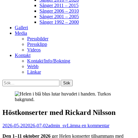
Sånger 2011 – 2015
Sånger 2006 – 2010
Sånger 2001 – 2005
Sånger 1992 – 2000
Galleri
Media
Pressbilder
Pressklipp
Videos
Kontakt
Kontakt/Info/Bokning
Webb
Länkar
Search
Sök
efter:
[label]
Höstkonserter med Rickard Nilsson
Publicerat
Författare
2026-05-20
2026-07-02
admin_sv
Lämna en kommentar
den
Den 1–11 oktober 2026
ger Helen konserter tillsammans med