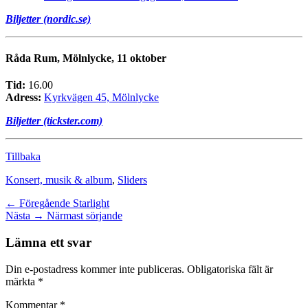
Biljetter (nordic.se)
Råda Rum, Mölnlycke, 11 oktober
Tid:
16.00
Adress:
Kyrkvägen 45, Mölnlycke
Biljetter (tickster.com)
Tillbaka
Kategorier
Konsert, musik & album
,
Sliders
Inläggsnavigering
Föregående
← Föregående
Starlight
Nästa
inlägg:
Nästa →
Närmast sörjande
inlägg:
Lämna ett svar
Din e-postadress kommer inte publiceras.
Obligatoriska fält är
märkta
*
Kommentar
*