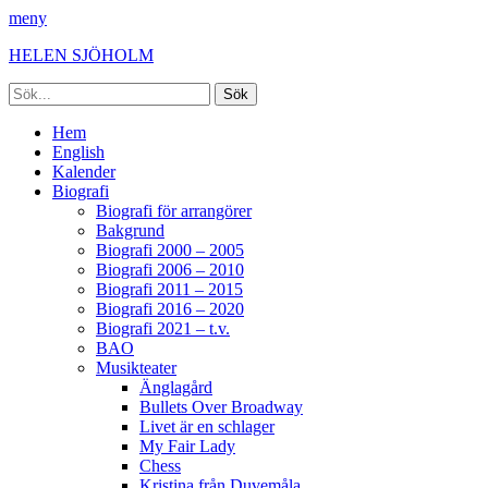
meny
HELEN SJÖHOLM
Sök
efter:
Facebook
Instagram
Spotify
[label]
Primär
Hoppa
Hem
till
English
meny
innehåll
Kalender
Biografi
Biografi för arrangörer
Bakgrund
Biografi 2000 – 2005
Biografi 2006 – 2010
Biografi 2011 – 2015
Biografi 2016 – 2020
Biografi 2021 – t.v.
BAO
Musikteater
Änglagård
Bullets Over Broadway
Livet är en schlager
My Fair Lady
Chess
Kristina från Duvemåla