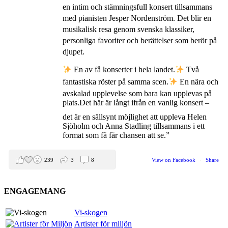
en intim och stämningsfull konsert tillsammans
med pianisten Jesper Nordenström. Det blir en
musikalisk resa genom svenska klassiker,
personliga favoriter och berättelser som berör på
djupet.
En av få konserter i hela landet.
Två
fantastiska röster på samma scen.
En nära och
avskalad upplevelse som bara kan upplevas på
plats.
Det här är långt ifrån en vanlig konsert –
det är en sällsynt möjlighet att uppleva Helen
Sjöholm och Anna Stadling tillsammans i ett
format som få får chansen att se.”
239
3
8
View on Facebook
·
Share
ENGAGEMANG
Helen Sjöholm
2 months ago
Vi-skogen
Artister för miljön
Den 5 juni blir det skön konsert med Nimbus på