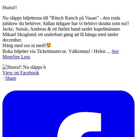
Hurra!!
Nu släpps biljetterna till ”Ritsch Ratsch på Vasan” - den enda
julshow du behöver. Sällan tidigare har vi behövt skratta som nu!!
Jacke, Sussie, Andreas & ett finfint band under kapellmästare
Mikael Skoglund; ett underbart gäng att få hänga med under
december.
Häng med oss ni med!
Boka biljetter via Ticketmaster.se. Välkomna! / Helen
...
See
More
See Less
View on Facebook
·
Share