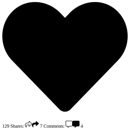
129
Shares:
7
Comments:
4