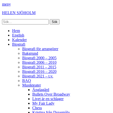
meny
HELEN SJÖHOLM
Sök
efter:
Facebook
Instagram
Spotify
[label]
Primär
Hoppa
Hem
till
English
meny
innehåll
Kalender
Biografi
Biografi för arrangörer
Bakgrund
Biografi 2000 – 2005
Biografi 2006 – 2010
Biografi 2011 – 2015
Biografi 2016 – 2020
Biografi 2021 – t.v.
BAO
Musikteater
Änglagård
Bullets Over Broadway
Livet är en schlager
My Fair Lady
Chess
Kristina från Duvemåla