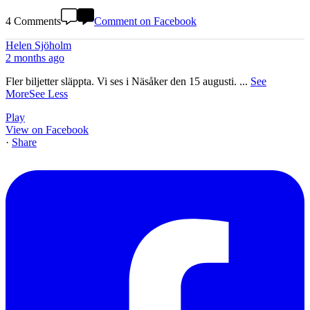
4 Comments
Comment on Facebook
Helen Sjöholm
2 months ago
Fler biljetter släppta. Vi ses i Näsåker den 15 augusti.
...
See
More
See Less
Play
View on Facebook
·
Share