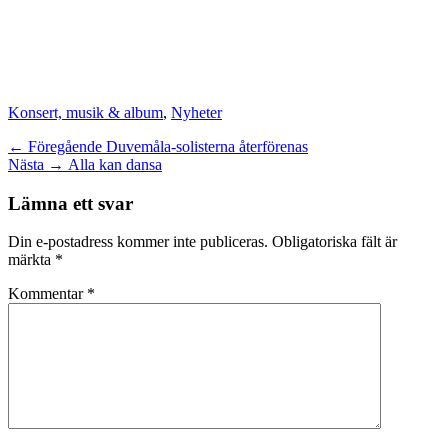
Kategorier
Konsert, musik & album
,
Nyheter
Inläggsnavigering
Föregående
← Föregående
Duvemåla-solisterna återförenas
Nästa
inlägg:
Nästa →
Alla kan dansa
inlägg:
Lämna ett svar
Din e-postadress kommer inte publiceras.
Obligatoriska fält är
märkta
*
Kommentar
*