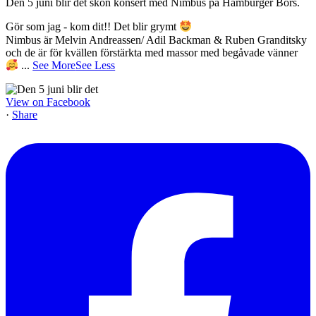
Den 5 juni blir det skön konsert med Nimbus på Hamburger Börs.
Gör som jag - kom dit!! Det blir grymt
Nimbus är Melvin Andreassen/ Adil Backman & Ruben Granditsky
och de är för kvällen förstärkta med massor med begåvade vänner
...
See More
See Less
View on Facebook
·
Share