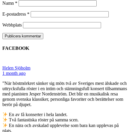
Namn
*
E-postadress
*
Webbplats
FACEBOOK
Helen Sjöholm
1 month ago
”När höstmörkret sänker sig möts två av Sveriges mest älskade och
uttrycksfulla röster i en intim och stämningsfull konsert tillsammans
med pianisten Jesper Nordenström. Det blir en musikalisk resa
genom svenska klassiker, personliga favoriter och berättelser som
berör på djupet.
En av få konserter i hela landet.
Två fantastiska röster på samma scen.
En nära och avskalad upplevelse som bara kan upplevas på
plats.