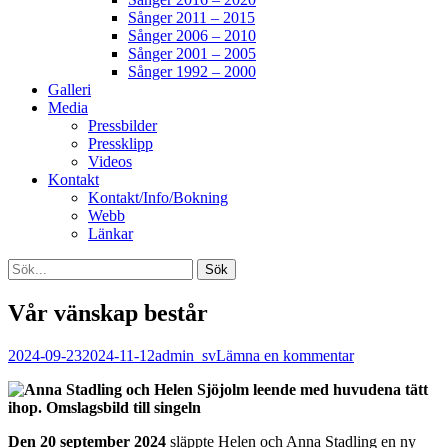
Sånger 2011 – 2015
Sånger 2006 – 2010
Sånger 2001 – 2005
Sånger 1992 – 2000
Galleri
Media
Pressbilder
Pressklipp
Videos
Kontakt
Kontakt/Info/Bokning
Webb
Länkar
Search
Sök
efter:
[label]
Vår vänskap består
Publicerat
Författare
2024-09-23
2024-11-12
admin_sv
Lämna en kommentar
den
Den 20 september 2024
släppte Helen och Anna Stadling en ny