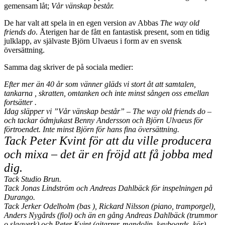
gemensam låt;
Vår vänskap består.
De har valt att spela in en egen version av Abbas
The way old
friends do
. Återigen har de fått en fantastisk present, som en tidig
julklapp, av självaste Björn Ulvaeus i form av en svensk
översättning.
Samma dag skriver de på sociala medier:
Efter mer än 40 år som vänner gläds vi stort åt att samtalen,
tankarna , skratten, omtanken
och inte minst sången oss emellan
fortsätter .
Idag släpper vi ”Vår vänskap består” – The way old friends do –
och tackar ödmjukast Benny Andersson och Björn Ulvaeus
för
förtroendet.
Inte minst Björn för hans fina översättning.
Tack Peter Kvint för att du ville producera
och mixa – det är en fröjd att få jobba med
dig.
Tack Studio Brun.
Tack Jonas Lindström och Andreas Dahlbäck för inspelningen på
Durango.
Tack Jerker Odelholm (bas ), Rickard Nilsson (piano, tramporgel),
Anders Nygårds (fiol) och än en gång Andreas Dahlbäck (trummor
o slagverk)
och Peter Kvint (gitarrer, mandolin, keyboards, kör).