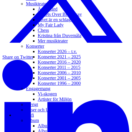
Musikteater
Änglagård
Bullets Over Broadway
Livet är en schlager
My Fair Lady
Chess
Kristina från Duvemåla
Mer musikteater
Konserter
Konserter 2026 – t.v.
Konserter 2021 – 2025
Share on Twitter
Konserter 2016 – 2020
Konserter 2011 – 2015
Konserter 2006 – 2010
Konserter 2001 – 2005
Konserter 1996 – 2000
Engagemang
Vi-skogen
Artister för Miljön
Övrigt
Priser och Utmärkelser
Diskografi
Album
Album 2021 – t.v.
Album 2016 – 2020