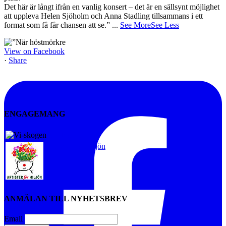
Det här är långt ifrån en vanlig konsert – det är en sällsynt möjlighet
att uppleva Helen Sjöholm och Anna Stadling tillsammans i ett
format som få får chansen att se.”
...
See More
See Less
View on Facebook
·
Share
ENGAGEMANG
Vi-skogen
Artister för miljön
ANMÄLAN TILL NYHETSBREV
Email