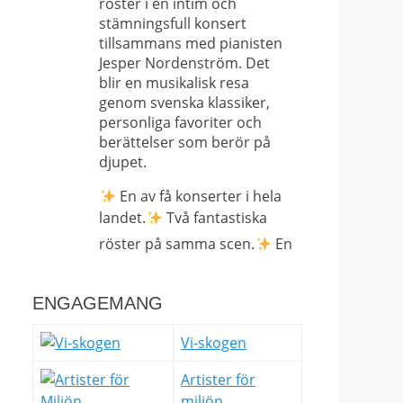
röster i en intim och
stämningsfull konsert
tillsammans med pianisten
Jesper Nordenström. Det
blir en musikalisk resa
genom svenska klassiker,
personliga favoriter och
berättelser som berör på
djupet.
En av få konserter i hela
landet.
Två fantastiska
röster på samma scen.
En
nära och avskalad
upplevelse som bara kan
ENGAGEMANG
upplevas på plats.
Det här är
Vi-skogen
långt ifrån en vanlig konsert
– det är en sällsynt
Artister för
möjlighet att uppleva Helen
miljön