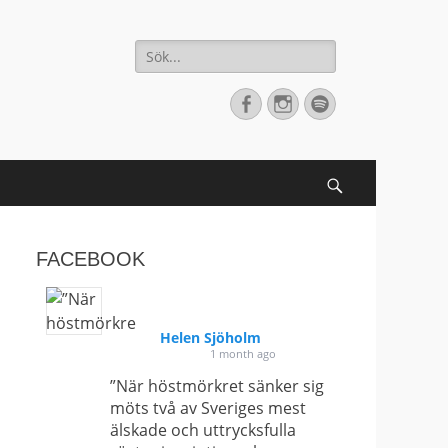
Sök
efter:
[label]
Facebook
Instagram
Spotify
Search
FACEBOOK
Helen Sjöholm
1 month ago
”När höstmörkret sänker sig
möts två av Sveriges mest
älskade och uttrycksfulla