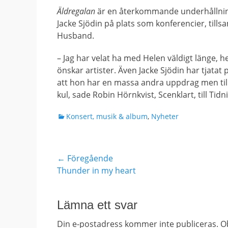
Äldregalan
är en återkommande underhållnings
Jacke Sjödin på plats som konferencier, ti
Husband.
– Jag har velat ha med Helen väldigt länge, 
önskar artister. Även Jacke Sjödin har tjatat
att hon har en massa andra uppdrag men till s
kul, sade Robin Hörnkvist, Scenklart, till Tidn
Kategorier
Konsert, musik & album
,
Nyheter
Inläggsnavigering
← Föregående
Föregående
Thunder in my heart
inlägg:
Lämna ett svar
Din e-postadress kommer inte publiceras.
Ob