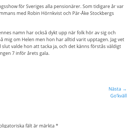
show för Sveriges alla pensionärer. Som tidigare år var
llsammans med Robin Hörnkvist och Pär-Åke Stockbergs
hennes namn har också dykt upp när folk hör av sig och
 på mig om Helen men hon har alltid varit upptagen. Jag vet
lut valde hon att tacka ja, och det känns förstås väldigt
ingen 7 inför årets gala.
Nästa →
Nästa
Go’kväll
inlägg:
ligatoriska fält är märkta
*