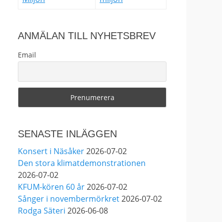
Sjöholm och Anna Stadling
tillsammans i ett format
som få får chansen att se.”
ANMÄLAN TILL NYHETSBREV
View on Facebook
·
Share
Email
239
3
8
Helen Sjöholm
2 months ago
SENASTE INLÄGGEN
Den 5 juni blir det skön
Konsert i Näsåker
2026-07-02
konsert med Nimbus på
Den stora klimatdemonstrationen
Hamburger Börs.
2026-07-02
Gör som jag - kom dit!! Det
KFUM-kören 60 år
2026-07-02
blir grymt
Nimbus är
Sånger i novembermörkret
2026-07-02
Melvin Andreassen/ Adil
Rodga Säteri
2026-06-08
Backman & Ruben