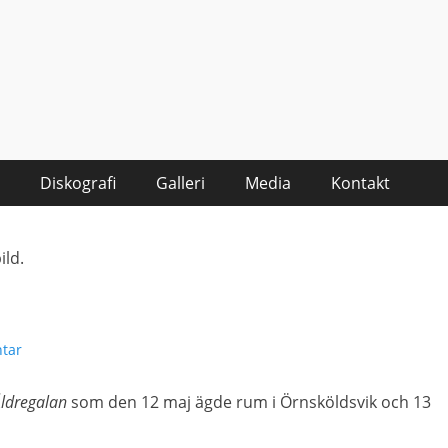
Diskografi
Galleri
Media
Kontakt
tar
ldregalan
som den 12 maj ägde rum i Örnsköldsvik och 13