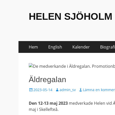
HELEN SJÖHOLM
Hoppa
Primär
Hem
English
Kalender
Biografi
till
meny
innehåll
Äldregalan
Publicerat
Författare
2023-05-14
admin_sv
Lämna en kommen
den
Den 12-13 maj 2023
medverkade Helen vid
Ä
maj i Skellefteå.