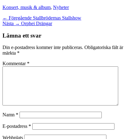
Kategorier
Konsert, musik & album
,
Nyheter
Inläggsnavigering
Föregående
← Föregående
Stallbrödernas Stallshow
Nästa
inlägg:
Nästa →
Orphei Drängar
inlägg:
Lämna ett svar
Din e-postadress kommer inte publiceras.
Obligatoriska fält är
märkta
*
Kommentar
*
Namn
*
E-postadress
*
Webbplats