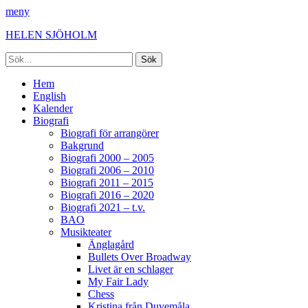
meny
HELEN SJÖHOLM
Sök
efter:
Facebook
Instagram
Spotify
[label]
Primär
Hoppa
Hem
till
English
meny
innehåll
Kalender
Biografi
Biografi för arrangörer
Bakgrund
Biografi 2000 – 2005
Biografi 2006 – 2010
Biografi 2011 – 2015
Biografi 2016 – 2020
Biografi 2021 – t.v.
BAO
Musikteater
Änglagård
Bullets Over Broadway
Livet är en schlager
My Fair Lady
Chess
Kristina från Duvemåla