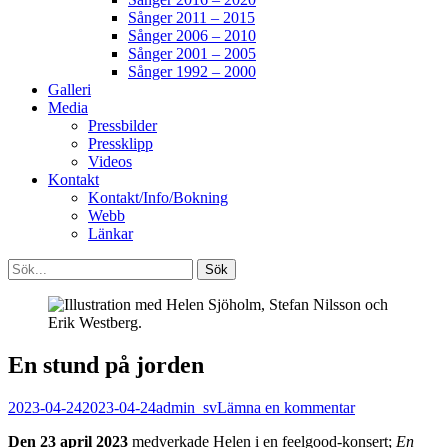
Sånger 2011 – 2015
Sånger 2006 – 2010
Sånger 2001 – 2005
Sånger 1992 – 2000
Galleri
Media
Pressbilder
Pressklipp
Videos
Kontakt
Kontakt/Info/Bokning
Webb
Länkar
Search
Sök
efter:
[label]
En stund på jorden
Publicerat
Författare
2023-04-24
2023-04-24
admin_sv
Lämna en kommentar
den
Den 23 april 2023
medverkade Helen i en feelgood-konsert;
En