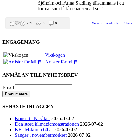
Sjöholm och Anna Stadling tillsammans i ett
format som få får chansen att se.”
239
3
8
View on Facebook
·
Share
ENGAGEMANG
Helen Sjöholm
2 months ago
Vi-skogen
Artister för miljön
Den 5 juni blir det skön konsert med Nimbus på
Hamburger Börs.
ANMÄLAN TILL NYHETSBREV
Gör som jag - kom dit!! Det blir grymt
Nimbus är Melvin Andreassen/ Adil Backman &
Email
Ruben Granditsky och de är för kvällen
förstärkta med massor med begåvade vänner
SENASTE INLÄGGEN
82
1
5
View on Facebook
·
Share
Konsert i Näsåker
2026-07-02
Den stora klimatdemonstrationen
2026-07-02
KFUM-kören 60 år
2026-07-02
Helen Sjöholm
Sånger i novembermörkret
2026-07-02