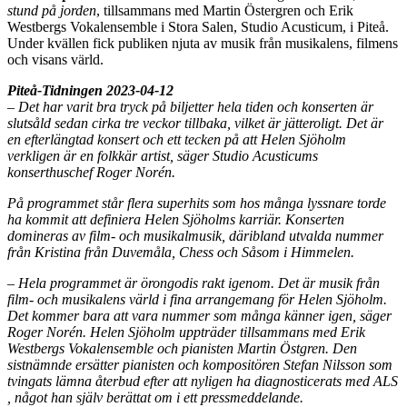
stund på jorden
, tillsammans med Martin Östergren och Erik
Westbergs Vokalensemble i Stora Salen, Studio Acusticum, i Piteå.
Under kvällen fick publiken njuta av musik från musikalens, filmens
och visans värld.
Piteå-Tidningen 2023-04-12
– Det har varit bra tryck på biljetter hela tiden och konserten är
slutsåld sedan cirka tre veckor tillbaka, vilket är jätteroligt. Det är
en efterlängtad konsert och ett tecken på att Helen Sjöholm
verkligen är en folkkär artist, säger Studio Acusticums
konserthuschef Roger Norén.
På programmet står flera superhits som hos många lyssnare torde
ha kommit att definiera Helen Sjöholms karriär. Konserten
domineras av film- och musikalmusik, däribland utvalda nummer
från Kristina från Duvemåla, Chess och Såsom i Himmelen.
– Hela programmet är örongodis rakt igenom. Det är musik från
film- och musikalens värld i fina arrangemang för Helen Sjöholm.
Det kommer bara att vara nummer som många känner igen, säger
Roger Norén. Helen Sjöholm uppträder tillsammans med Erik
Westbergs Vokalensemble och pianisten Martin Östgren. Den
sistnämnde ersätter pianisten och kompositören Stefan Nilsson som
tvingats lämna återbud efter att nyligen ha diagnosticerats med ALS
, något han själv berättat om i ett pressmeddelande.