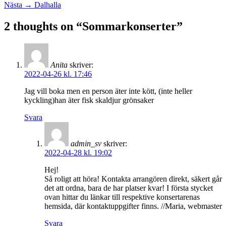
Nästa
inlägg:
Nästa →
Dalhalla
inlägg:
2 thoughts on “Sommarkonserter”
Anita
skriver:
2022-04-26 kl. 17:46
Jag vill boka men en person äter inte kött, (inte heller
kyckling)han äter fisk skaldjur grönsaker
Svara
admin_sv
skriver:
2022-04-28 kl. 19:02
Hej!
Så roligt att höra! Kontakta arrangören direkt, säkert går
det att ordna, bara de har platser kvar! I första stycket
ovan hittar du länkar till respektive konsertarenas
hemsida, där kontaktuppgifter finns. //Maria, webmaster
Svara