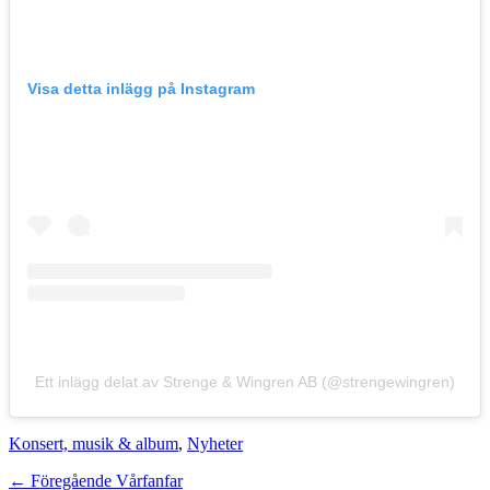
Visa detta inlägg på Instagram
Ett inlägg delat av Strenge & Wingren AB (@strengewingren)
Kategorier
Konsert, musik & album
,
Nyheter
Inläggsnavigering
Föregående
← Föregående
Vårfanfar