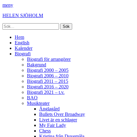
meny
HELEN SJÖHOLM
Sök
efter:
Facebook
Instagram
Spotify
[label]
Primär
Hoppa
Hem
till
English
meny
innehåll
Kalender
Biografi
Biografi för arrangörer
Bakgrund
Biografi 2000 – 2005
Biografi 2006 – 2010
Biografi 2011 – 2015
Biografi 2016 – 2020
Biografi 2021 – t.v.
BAO
Musikteater
Änglagård
Bullets Over Broadway
Livet är en schlager
My Fair Lady
Chess
Kristina från Duvemåla