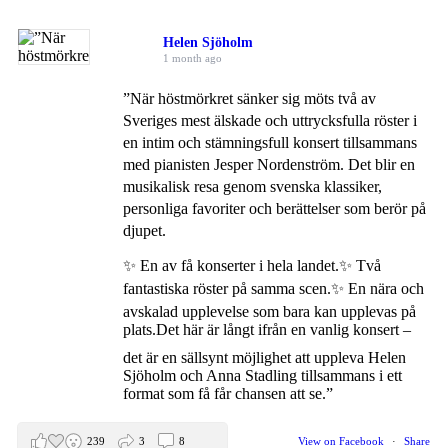
Helen Sjöholm
1 month ago
”När höstmörkret sänker sig möts två av
Sveriges mest älskade och uttrycksfulla röster i
en intim och stämningsfull konsert tillsammans
med pianisten Jesper Nordenström. Det blir en
musikalisk resa genom svenska klassiker,
personliga favoriter och berättelser som berör på
djupet.
✨ En av få konserter i hela landet.
✨ Två
fantastiska röster på samma scen.
✨ En nära och
avskalad upplevelse som bara kan upplevas på
plats.
Det här är långt ifrån en vanlig konsert –
det är en sällsynt möjlighet att uppleva Helen
Sjöholm och Anna Stadling tillsammans i ett
format som få får chansen att se.”
239
3
8
View on Facebook
·
Share