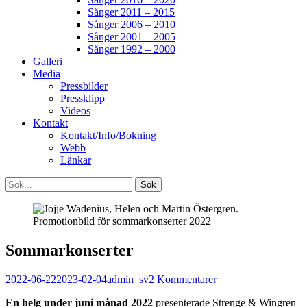
Sånger 2011 – 2015
Sånger 2006 – 2010
Sånger 2001 – 2005
Sånger 1992 – 2000
Galleri
Media
Pressbilder
Pressklipp
Videos
Kontakt
Kontakt/Info/Bokning
Webb
Länkar
Search
Sök
efter:
[label]
Sommarkonserter
Publicerat
Författare
2022-06-22
2023-02-04
admin_sv
2 Kommentarer
den
En helg under juni månad 2022
presenterade Strenge & Wingren