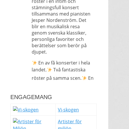
röster i en intim och
stämningsfull konsert
tillsammans med pianisten
Jesper Nordenström. Det
blir en musikalisk resa
genom svenska klassiker,
personliga favoriter och
berättelser som berör på
djupet.
En av få konserter i hela
landet.
Två fantastiska
röster på samma scen.
En
nära och avskalad
upplevelse som bara kan
ENGAGEMANG
upplevas på plats.
Det här är
Vi-skogen
långt ifrån en vanlig konsert
– det är en sällsynt
Artister för
möjlighet att uppleva Helen
miljön