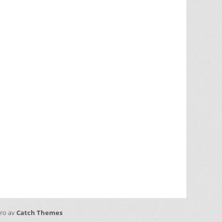
vi behövt skratta som nu!!
Jacke, Sussie, Andreas & ett
finfint band under
kapellmästare Mikael
Skoglund; ett underbart
gäng att få hänga med
under december.
Häng med
oss ni med!
Boka biljetter
via Ticketmaster.se.
Välkomna! / Helen
View on Facebook
·
Share
129
7
4
Pro av
Catch Themes
Helen Sjöholm
2 months ago