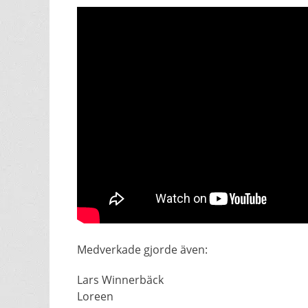
Medverkade gjorde även:
Lars Winnerbäck
Loreen