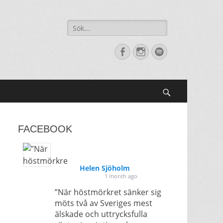
Sök
efter:
[label]
Facebook
Instagram
Spotify
Search
FACEBOOK
Helen Sjöholm
1 month ago
”När höstmörkret sänker sig
möts två av Sveriges mest
älskade och uttrycksfulla