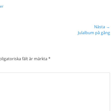
er
Nästa →
Nästa
Julalbum på gång
inlägg:
ligatoriska fält är märkta
*