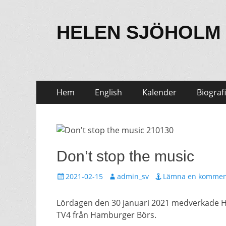
HELEN SJÖHOLM
Hoppa
Primär
Hem
English
Kalender
Biografi
till
meny
innehåll
Don’t stop the music
Publicerat
Författare
2021-02-15
admin_sv
Lämna en kommen
den
Lördagen den 30 januari 2021 medverkade H
TV4 från Hamburger Börs.