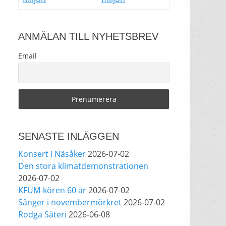
Sjöholm och Anna Stadling
tillsammans i ett format
som få får chansen att se.”
ANMÄLAN TILL NYHETSBREV
View on Facebook
·
Share
Email
239
3
8
Helen Sjöholm
2 months ago
SENASTE INLÄGGEN
Den 5 juni blir det skön
Konsert i Näsåker
2026-07-02
konsert med Nimbus på
Den stora klimatdemonstrationen
Hamburger Börs.
2026-07-02
Gör som jag - kom dit!! Det
KFUM-kören 60 år
2026-07-02
blir grymt
Nimbus är
Sånger i novembermörkret
2026-07-02
Melvin Andreassen/ Adil
Rodga Säteri
2026-06-08
Backman & Ruben