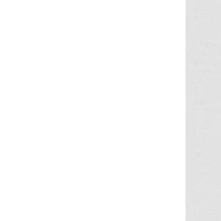
Granditsky och de är för
kvällen förstärkta med
massor med begåvade
vänner
View on Facebook
·
Share
82
1
5
Helen Sjöholm
2 months ago
Hurra!!
Nu släpps biljetterna till
”Ritsch Ratsch på Vasan” -
den enda julshow du
behöver. Sällan tidigare har