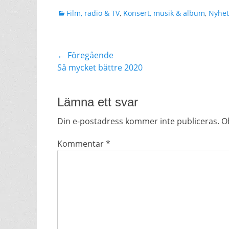
Kategorier
Film, radio & TV
,
Konsert, musik & album
,
Nyhet
Inläggsnavigering
← Föregående
Föregående
Så mycket bättre 2020
inlägg:
Lämna ett svar
Din e-postadress kommer inte publiceras.
Ob
Kommentar
*