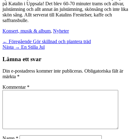
på Katalin i Uppsala! Det blev 60-70 minuter trams och allvar,
julstämning och allt annat än julstämning, skönsång och inte lika
skön sång. Allt serverat till Katalins Frestelser, kaffe och
saffransbulle.
Kategorier
Konsert, musik & album
,
Nyheter
Inläggsnavigering
Föregående
← Föregående
Gör skillnad och plantera träd
Nästa
inlägg:
Nästa →
En Stilla Jul
inlägg:
Lämna ett svar
Din e-postadress kommer inte publiceras.
Obligatoriska fält är
märkta
*
Kommentar
*
Namn
*