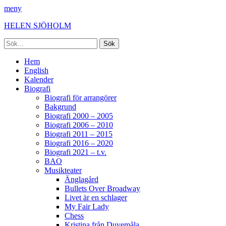
meny
HELEN SJÖHOLM
Sök
efter:
Facebook
Instagram
Spotify
[label]
Primär
Hoppa
Hem
till
English
meny
innehåll
Kalender
Biografi
Biografi för arrangörer
Bakgrund
Biografi 2000 – 2005
Biografi 2006 – 2010
Biografi 2011 – 2015
Biografi 2016 – 2020
Biografi 2021 – t.v.
BAO
Musikteater
Änglagård
Bullets Over Broadway
Livet är en schlager
My Fair Lady
Chess
Kristina från Duvemåla