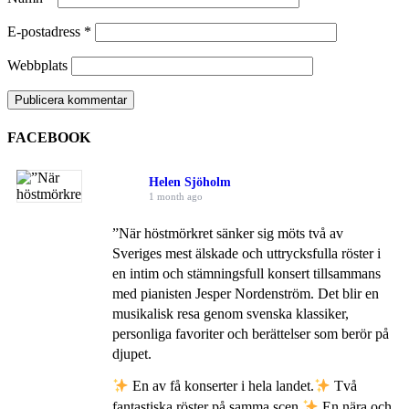
E-postadress
*
Webbplats
FACEBOOK
Helen Sjöholm
1 month ago
”När höstmörkret sänker sig möts två av
Sveriges mest älskade och uttrycksfulla röster i
en intim och stämningsfull konsert tillsammans
med pianisten Jesper Nordenström. Det blir en
musikalisk resa genom svenska klassiker,
personliga favoriter och berättelser som berör på
djupet.
En av få konserter i hela landet.
Två
fantastiska röster på samma scen.
En nära och