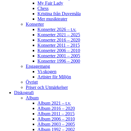
My Fair Lady
Fler biljetter släppta. Vi ses i Näsåker den 15
Chess
augusti.
Kristina från Duvemåla
Mer musikteater
Konserter
861
10
58
View on Facebook
·
Share
Konserter 2026 – t.v.
Konserter 2021 – 2025
Konserter 2016 – 2020
Konserter 2011 – 2015
Helen Sjöholm
Konserter 2006 – 2010
3 months ago
Konserter 2001 – 2005
Konserter 1996 – 2000
JOJJE
Engagemang
Vi-skogen
Det är fortfarande helt overkligt att du är borta.
Artister för Miljön
Jag fattar inte ... vi jobbade ju ihop bara några
Övrigt
dagar innan du lämnade oss. Allt var som vanligt
Priser och Utmärkelser
- du spelade så fantastiskt.
Konserterna,
Diskografi
frukostarna, middagarna, samtalen. Tack för din
Album
vänskap och alla de 26 åren vi spelade
Album 2021 – t.v.
tillsammans. Din humor, öppenhet, generositet.
Album 2016 – 2020
Din gränslösa musikalitet, erfarenhet och
Album 2011 – 2015
närvaro i samspelet.
Det du och Martin
Album 2006 – 2010
Album 2003 – 2005
(Östergren) hade ihop var unikt!
Som jag svävat
Album 1992 – 2002