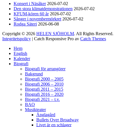
Konsert i Näsåker
2026-07-02
Den stora klimatdemonstrationen
2026-07-02
KFUM-kören 60 år
2026-07-02
Helen Sjöholm
Sånger i novembermörkret
2026-07-02
2 months ago
Rodga Säteri
2026-06-08
Copyright © 2026
HELEN SJÖHOLM
. All Rights Reserved.
Hurra!!
Integritetspolicy
| Catch Responsive Pro av
Catch Themes
Nu släpps biljetterna till ”Ritsch Ratsch på
Scrolla
Vasan” - den enda julshow du behöver. Sällan
Hem
upp
tidigare har vi behövt skratta som nu!!
Jacke,
English
Kalender
Sussie, Andreas & ett finfint band under
Biografi
kapellmästare Mikael Skoglund; ett underbart
Biografi för arrangörer
gäng att få hänga med under december.
Häng
Bakgrund
med oss ni med!
Boka biljetter via
Biografi 2000 – 2005
Ticketmaster.se. Välkomna! / Helen
Biografi 2006 – 2010
Biografi 2011 – 2015
Biografi 2016 – 2020
129
7
4
View on Facebook
·
Share
Biografi 2021 – t.v.
BAO
Musikteater
Änglagård
Helen Sjöholm
Bullets Over Broadway
2 months ago
Livet är en schlager