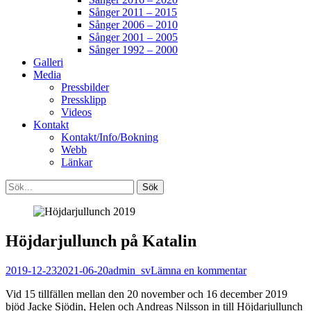
Sånger 2011 – 2015
Sånger 2006 – 2010
Sånger 2001 – 2005
Sånger 1992 – 2000
Galleri
Media
Pressbilder
Pressklipp
Videos
Kontakt
Kontakt/Info/Bokning
Webb
Länkar
Search
Sök
efter:
[label]
Höjdarjullunch på Katalin
Publicerat
Författare
2019-12-23
2021-06-20
admin_sv
Lämna en kommentar
den
Vid 15 tillfällen mellan den 20 november och 16 december 2019
bjöd Jacke Sjödin, Helen och Andreas Nilsson in till Höjdarjullunch