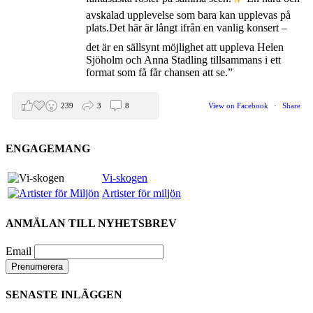
avskalad upplevelse som bara kan upplevas på
plats.
Det här är långt ifrån en vanlig konsert –
det är en sällsynt möjlighet att uppleva Helen
Sjöholm och Anna Stadling tillsammans i ett
format som få får chansen att se.”
239
3
8
View on Facebook
·
Share
ENGAGEMANG
Helen Sjöholm
2 months ago
Vi-skogen
Artister för miljön
Den 5 juni blir det skön konsert med Nimbus på
Hamburger Börs.
ANMÄLAN TILL NYHETSBREV
Gör som jag - kom dit!! Det blir grymt
Nimbus är Melvin Andreassen/ Adil Backman &
Email
Ruben Granditsky och de är för kvällen
förstärkta med massor med begåvade vänner
SENASTE INLÄGGEN
82
1
5
View on Facebook
·
Share