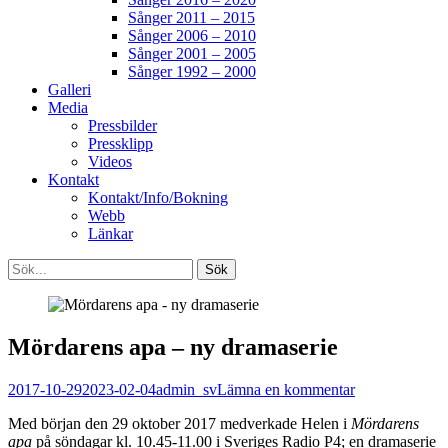
Sånger 2011 – 2015
Sånger 2006 – 2010
Sånger 2001 – 2005
Sånger 1992 – 2000
Galleri
Media
Pressbilder
Pressklipp
Videos
Kontakt
Kontakt/Info/Bokning
Webb
Länkar
Search
Sök
efter:
[label]
Mördarens apa – ny dramaserie
Publicerat
Författare
2017-10-29
2023-02-04
admin_sv
Lämna en kommentar
den
Med början den 29 oktober 2017 medverkade Helen i
Mördarens
apa
på söndagar kl. 10.45-11.00 i Sveriges Radio P4; en dramaserie