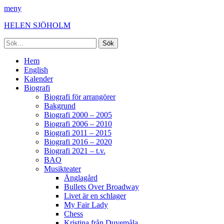
meny
HELEN SJÖHOLM
Sök
efter:
Facebook
Instagram
Spotify
[label]
Primär
Hoppa
Hem
till
English
meny
innehåll
Kalender
Biografi
Biografi för arrangörer
Bakgrund
Biografi 2000 – 2005
Biografi 2006 – 2010
Biografi 2011 – 2015
Biografi 2016 – 2020
Biografi 2021 – t.v.
BAO
Musikteater
Änglagård
Bullets Over Broadway
Livet är en schlager
My Fair Lady
Chess
Kristina från Duvemåla