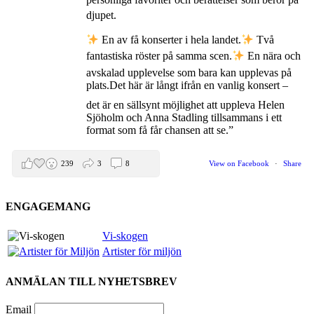
djupet.
En av få konserter i hela landet.
Två
fantastiska röster på samma scen.
En nära och
avskalad upplevelse som bara kan upplevas på
plats.
Det här är långt ifrån en vanlig konsert –
det är en sällsynt möjlighet att uppleva Helen
Sjöholm och Anna Stadling tillsammans i ett
format som få får chansen att se.”
239
3
8
View on Facebook
·
Share
ENGAGEMANG
Helen Sjöholm
2 months ago
Vi-skogen
Artister för miljön
Den 5 juni blir det skön konsert med Nimbus på
Hamburger Börs.
ANMÄLAN TILL NYHETSBREV
Gör som jag - kom dit!! Det blir grymt
Nimbus är Melvin Andreassen/ Adil Backman &
Email