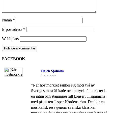
Namn
*
E-postadress
*
Webbplats
FACEBOOK
Helen Sjöholm
1 month ago
”När höstmörkret sänker sig möts två av
Sveriges mest älskade och uttrycksfulla röster i
en intim och stämningsfull konsert tillsammans
med pianisten Jesper Nordenström. Det blir en
musikalisk resa genom svenska klassiker,
personliga favoriter och berättelser som berör på