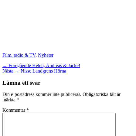
Kategorier
Film, radio & TV
,
Nyheter
Inläggsnavigering
Föregående
← Föregående
Helen, Andreas & Jacke!
Nästa
inlägg:
Nästa →
Nisse Landgrens Hörna
inlägg:
Lämna ett svar
Din e-postadress kommer inte publiceras.
Obligatoriska fält är
märkta
*
Kommentar
*