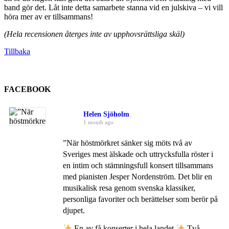
band gör det. Låt inte detta samarbete stanna vid en julskiva – vi vill
höra mer av er tillsammans!
(Hela recensionen återges inte av upphovsrättsliga skäl)
Tillbaka
FACEBOOK
Helen Sjöholm
1 month ago
”När höstmörkret sänker sig möts två av
Sveriges mest älskade och uttrycksfulla röster i
en intim och stämningsfull konsert tillsammans
med pianisten Jesper Nordenström. Det blir en
musikalisk resa genom svenska klassiker,
personliga favoriter och berättelser som berör på
djupet.
En av få konserter i hela landet.
Två