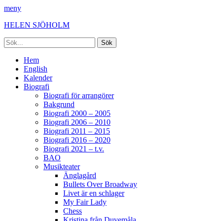
meny
HELEN SJÖHOLM
Sök
efter:
Facebook
Instagram
Spotify
[label]
Primär
Hoppa
Hem
till
English
meny
innehåll
Kalender
Biografi
Biografi för arrangörer
Bakgrund
Biografi 2000 – 2005
Biografi 2006 – 2010
Biografi 2011 – 2015
Biografi 2016 – 2020
Biografi 2021 – t.v.
BAO
Musikteater
Änglagård
Bullets Over Broadway
Livet är en schlager
My Fair Lady
Chess
Kristina från Duvemåla