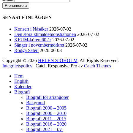
82
1
5
View on Facebook
·
Share
SENASTE INLÄGGEN
Helen Sjöholm
Konsert i Näsåker
2026-07-02
2 months ago
Den stora klimatdemonstrationen
2026-07-02
KFUM-kören 60 år
2026-07-02
Hurra!!
Sånger i novembermörkret
2026-07-02
Rodga Säteri
2026-06-08
Nu släpps biljetterna till ”Ritsch Ratsch på
Vasan” - den enda julshow du behöver. Sällan
Copyright © 2026
HELEN SJÖHOLM
. All Rights Reserved.
tidigare har vi behövt skratta som nu!!
Jacke,
Integritetspolicy
| Catch Responsive Pro av
Catch Themes
Sussie, Andreas & ett finfint band under
Scrolla
kapellmästare Mikael Skoglund; ett underbart
Hem
upp
gäng att få hänga med under december.
Häng
English
Kalender
med oss ni med!
Boka biljetter via
Biografi
Ticketmaster.se. Välkomna! / Helen
Biografi för arrangörer
Bakgrund
Biografi 2000 – 2005
129
7
4
View on Facebook
·
Share
Biografi 2006 – 2010
Biografi 2011 – 2015
Biografi 2016 – 2020
Biografi 2021 – t.v.
Helen Sjöholm