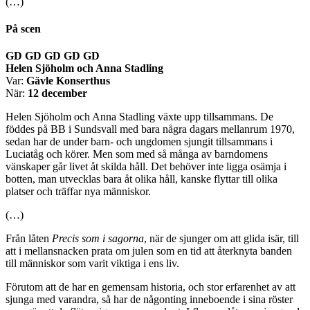
(…)
På scen
GD GD GD GD GD
Helen Sjöholm och Anna Stadling
Var:
Gävle Konserthus
När:
12 december
Helen Sjöholm och Anna Stadling växte upp tillsammans. De
föddes på BB i Sundsvall med bara några dagars mellanrum 1970,
sedan har de under barn- och ungdomen sjungit tillsammans i
Luciatåg och körer. Men som med så många av barndomens
vänskaper går livet åt skilda håll. Det behöver inte ligga osämja i
botten, man utvecklas bara åt olika håll, kanske flyttar till olika
platser och träffar nya människor.
(…)
Från låten
Precis som i sagorna
, när de sjunger om att glida isär, till
att i mellansnacken prata om julen som en tid att återknyta banden
till människor som varit viktiga i ens liv.
Förutom att de har en gemensam historia, och stor erfarenhet av att
sjunga med varandra, så har de någonting inneboende i sina röster