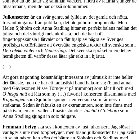
som gör att de flätar sig samman vackert. I flera av låtarna sjunger de
tillsammans, men de har också solonummer.
Julkonserter är en
svår genre, så fyllda av det gamla och nötta,
förväntningarna från publiken, det lite julbordsproppmätta. Men
Helen Sjöholm och Anna Stadling hittar en perfekt balans mellan det
juliga och det vintrigt melankoliska, och de har haft
fingertoppskänsla i låtvalet och fått hjälp av några av Sveriges
proffsiga textförfattare att översätta engelska texter till svenska som i
Den bleka vinter
och
Vintersång
. Det svenska språket är en del av
hemligheten till varför dessa låtar går rakt in i hjärtat.
(…)
Att göra någonting konstnärligt intressant av julmusik är inte heller
det lättaste, men de har ett fantastiskt band bakom sig (bland annat
med Gävlesonen Nisse Törnqvist på trummor) som får till och med
O helga natt
att låta som ny (…) favorit i konserten tillsammans med
Koppången
som Sjöholm sjunger i en version som får nerv i
stråkarna. Sedan är faktiskt ett av extranumren, som inte finns med
på skivan, en av kvällens finaste stunder:
Juletid i Göteborg
som
Anna Stadling sjungit in solo tidigare.
Femman i betyg
ska ses i kontexten av just julkonsert. Jag slösar
vanligtvis inte med toppbetyget, men bland julkonserter har jag svårt
att se att någon kan göra det bättre än Sjöholm och Stadling med