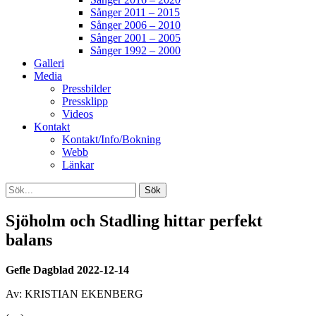
Sånger 2011 – 2015
Sånger 2006 – 2010
Sånger 2001 – 2005
Sånger 1992 – 2000
Galleri
Media
Pressbilder
Pressklipp
Videos
Kontakt
Kontakt/Info/Bokning
Webb
Länkar
Search
Sök
efter:
[label]
Sjöholm och Stadling hittar perfekt
balans
Gefle Dagblad 2022-12-14
Av: KRISTIAN EKENBERG