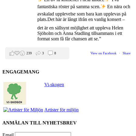
fantastiska röster på samma scen.
En nära och
avskalad upplevelse som bara kan upplevas på
plats.
Det här är långt ifrån en vanlig konsert –
det är en sällsynt möjlighet att uppleva Helen
Sjöholm och Anna Stadling tillsammans i ett
format som få får chansen att se.”
239
3
8
View on Facebook
·
Share
ENGAGEMANG
Helen Sjöholm
2 months ago
Vi-skogen
Den 5 juni blir det skön konsert med Nimbus på
Hamburger Börs.
Gör som jag - kom dit!! Det blir grymt
Artister för miljön
Nimbus är Melvin Andreassen/ Adil Backman &
Ruben Granditsky och de är för kvällen
ANMÄLAN TILL NYHETSBREV
förstärkta med massor med begåvade vänner
Email