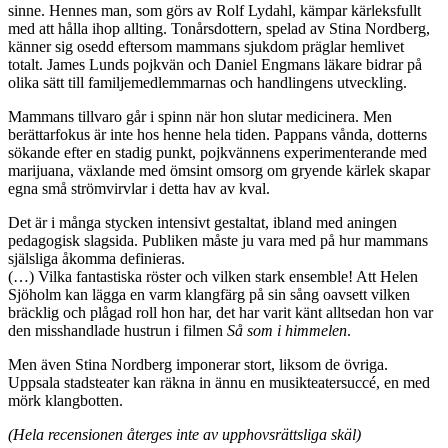
sinne. Hennes man, som görs av Rolf Lydahl, kämpar kärleksfullt
med att hålla ihop allting. Tonårsdottern, spelad av Stina Nordberg,
känner sig osedd eftersom mammans sjukdom präglar hemlivet
totalt. James Lunds pojkvän och Daniel Engmans läkare bidrar på
olika sätt till familjemedlemmarnas och handlingens utveckling.
Mammans tillvaro går i spinn när hon slutar medicinera. Men
berättarfokus är inte hos henne hela tiden. Pappans vånda, dotterns
sökande efter en stadig punkt, pojkvännens experimenterande med
marijuana, växlande med ömsint omsorg om gryende kärlek skapar
egna små strömvirvlar i detta hav av kval.
Det är i många stycken intensivt gestaltat, ibland med aningen
pedagogisk slagsida. Publiken måste ju vara med på hur mammans
själsliga åkomma definieras.
(…) Vilka fantastiska röster och vilken stark ensemble! Att Helen
Sjöholm kan lägga en varm klangfärg på sin sång oavsett vilken
bräcklig och plågad roll hon har, det har varit känt alltsedan hon var
den misshandlade hustrun i filmen
Så som i himmelen
.
Men även Stina Nordberg imponerar stort, liksom de övriga.
Uppsala stadsteater kan räkna in ännu en musikteatersuccé, en med
mörk klangbotten.
(Hela recensionen återges inte av upphovsrättsliga skäl)