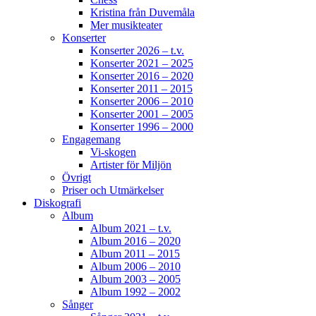
Kristina från Duvemåla
Mer musikteater
Konserter
Konserter 2026 – t.v.
Helen Sjöholm
3 months ago
Konserter 2021 – 2025
Konserter 2016 – 2020
Konserter 2011 – 2015
JOJJE
Konserter 2006 – 2010
Det är fortfarande helt overkligt att du är borta.
Konserter 2001 – 2005
Jag fattar inte ... vi jobbade ju ihop bara några
Konserter 1996 – 2000
dagar innan du lämnade oss. Allt var som vanligt
Engagemang
- du spelade så fantastiskt.
Konserterna,
Vi-skogen
Artister för Miljön
frukostarna, middagarna, samtalen. Tack för din
Övrigt
vänskap och alla de 26 åren vi spelade
Priser och Utmärkelser
tillsammans. Din humor, öppenhet, generositet.
Diskografi
Din gränslösa musikalitet, erfarenhet och
Album
närvaro i samspelet.
Det du och Martin
Album 2021 – t.v.
(Östergren) hade ihop var unikt!
Som jag svävat
Album 2016 – 2020
Album 2011 – 2015
över och i den friheten. SOM du fattas oss!
Album 2006 – 2010
Älskade vän
Bild av Tuva Strenge Wingren
Album 2003 – 2005
Album 1992 – 2002
Sånger
477
3
31
View on Facebook
·
Share