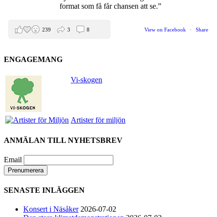
format som få får chansen att se.”
239
3
8
View on Facebook
·
Share
ENGAGEMANG
Helen Sjöholm
2 months ago
Vi-skogen
Den 5 juni blir det skön konsert med Nimbus på
Hamburger Börs.
Gör som jag - kom dit!! Det blir grymt
Artister för miljön
Nimbus är Melvin Andreassen/ Adil Backman &
Ruben Granditsky och de är för kvällen
ANMÄLAN TILL NYHETSBREV
förstärkta med massor med begåvade vänner
Email
82
1
5
View on Facebook
·
Share
SENASTE INLÄGGEN
Helen Sjöholm
Konsert i Näsåker
2026-07-02
2 months ago