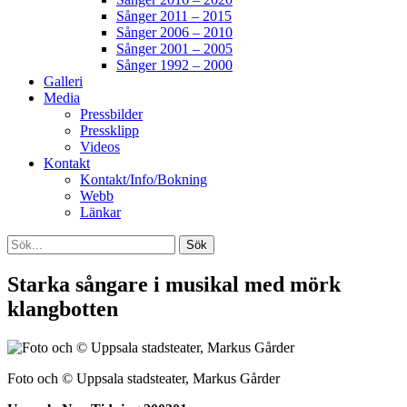
Sånger 2011 – 2015
Sånger 2006 – 2010
Sånger 2001 – 2005
Sånger 1992 – 2000
Galleri
Media
Pressbilder
Pressklipp
Videos
Kontakt
Kontakt/Info/Bokning
Webb
Länkar
Search
Sök
efter:
[label]
Starka sångare i musikal med mörk
klangbotten
Foto och © Uppsala stadsteater, Markus Gårder