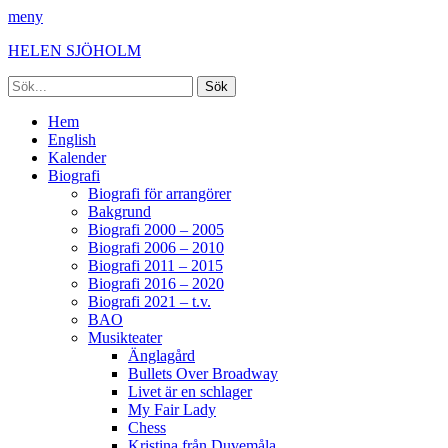
meny
HELEN SJÖHOLM
Sök
efter:
Facebook
Instagram
Spotify
[label]
Primär
Hoppa
Hem
till
English
meny
innehåll
Kalender
Biografi
Biografi för arrangörer
Bakgrund
Biografi 2000 – 2005
Biografi 2006 – 2010
Biografi 2011 – 2015
Biografi 2016 – 2020
Biografi 2021 – t.v.
BAO
Musikteater
Änglagård
Bullets Over Broadway
Livet är en schlager
My Fair Lady
Chess
Kristina från Duvemåla