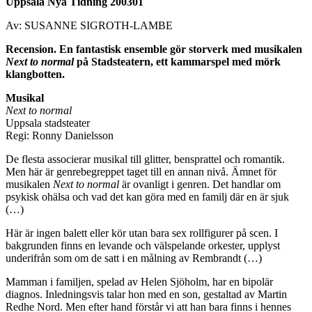
Uppsala Nya Tidning 200301
Av: SUSANNE SIGROTH-LAMBE
Recension. En fantastisk ensemble gör storverk med musikalen
Next to normal
på Stadsteatern, ett kammarspel med mörk
klangbotten.
Musikal
Next to normal
Uppsala stadsteater
Regi: Ronny Danielsson
De flesta associerar musikal till glitter, bensprattel och romantik.
Men här är genrebegreppet taget till en annan nivå. Ämnet för
musikalen
Next to normal
är ovanligt i genren. Det handlar om
psykisk ohälsa och vad det kan göra med en familj där en är sjuk
(…)
Här är ingen balett eller kör utan bara sex rollfigurer på scen. I
bakgrunden finns en levande och välspelande orkester, upplyst
underifrån som om de satt i en målning av Rembrandt (…)
Mamman i familjen, spelad av Helen Sjöholm, har en bipolär
diagnos. Inledningsvis talar hon med en son, gestaltad av Martin
Redhe Nord. Men efter hand förstår vi att han bara finns i hennes