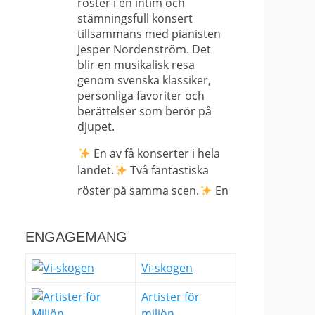
röster i en intim och
stämningsfull konsert
tillsammans med pianisten
Jesper Nordenström. Det
blir en musikalisk resa
genom svenska klassiker,
personliga favoriter och
berättelser som berör på
djupet.
En av få konserter i hela
landet.
Två fantastiska
röster på samma scen.
En
nära och avskalad
upplevelse som bara kan
ENGAGEMANG
upplevas på plats.
Det här är
Vi-skogen
långt ifrån en vanlig konsert
– det är en sällsynt
Artister för
möjlighet att uppleva Helen
miljön