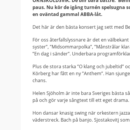
ÖRNSKÖLDSVIK. De blir bara bättre. Benn
paus. Nu kör de igång turnén spelsugna 
en oväntad gammal ABBA-låt.
Det här är den bästa konsert jag sett med 
För oss återfallslyssnare är det en välbekant
syster”, ”Midsommarpolka”, ”Månstrålar klara
”En dag i sänder”. Underbara programförklar
Plus de stora starka ”O klang och jubeltid”
Körberg har fått en ny ”Anthem”. Han sjunge
chans.
Helen Sjöholm är inte bara Sveriges bästa så
på och gör varje sångtext till ett eget drama
Hon dansar knasig swing när orkestern jazza
väderstreck. Bach på banjo. Sjostakovitj so