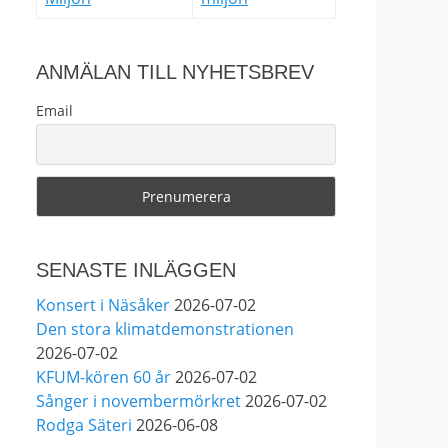
Sjöholm och Anna Stadling
tillsammans i ett format
som få får chansen att se.”
ANMÄLAN TILL NYHETSBREV
View on Facebook
·
Share
Email
239
3
8
Helen Sjöholm
2 months ago
SENASTE INLÄGGEN
Den 5 juni blir det skön
Konsert i Näsåker
2026-07-02
konsert med Nimbus på
Den stora klimatdemonstrationen
Hamburger Börs.
2026-07-02
Gör som jag - kom dit!! Det
KFUM-kören 60 år
2026-07-02
blir grymt
Nimbus är
Sånger i novembermörkret
2026-07-02
Melvin Andreassen/ Adil
Rodga Säteri
2026-06-08
Backman & Ruben