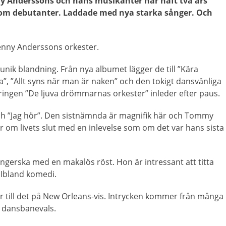
y Anderssons och hans musikanter har haft två års
som debutanter. Laddade med nya starka sånger. Och
Benny Anderssons orkester.
 unik blandning. Från nya albumet lägger de till ”Kära
”, ”Allt syns när man är naken” och den tokigt dansvänliga
ingen ”De ljuva drömmarnas orkester” inleder efter paus.
 och ”Jag hör”. Den sistnämnda är magnifik här och Tommy
r om livets slut med en inlevelse som om det var hans sista
ngerska med en makalös röst. Hon är intressant att titta
. Ibland komedi.
r till det på New Orleans-vis. Intrycken kommer från många
m dansbanevals.