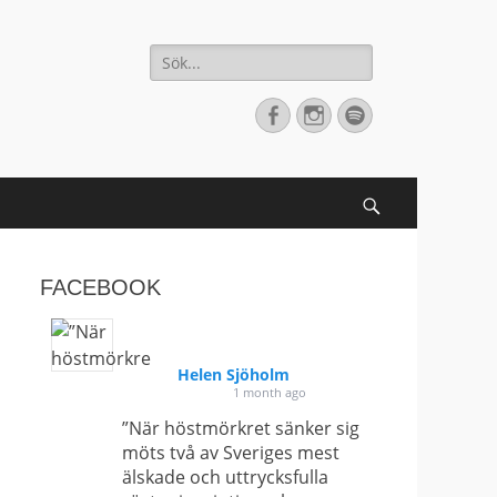
Sök
efter:
[label]
Facebook
Instagram
Spotify
Search
FACEBOOK
Helen Sjöholm
1 month ago
”När höstmörkret sänker sig
möts två av Sveriges mest
älskade och uttrycksfulla