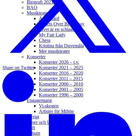
Biografi 2021 – t.v.
BAO
Musikteater
Änglagård
Bullets Over Broadway
Livet är en schlager
My Fair Lady
Chess
Kristina från Duvemåla
Mer musikteater
Konserter
Konserter 2026 – t.v.
Konserter 2021 – 2025
Share on Twitter
Konserter 2016 – 2020
Konserter 2011 – 2015
Konserter 2006 – 2010
Konserter 2001 – 2005
Konserter 1996 – 2000
Engagemang
Vi-skogen
Artister för Miljön
Övrigt
Priser och Utmärkelser
Diskografi
Album