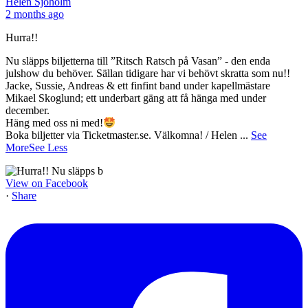
Helen Sjöholm
2 months ago
Hurra!!
Nu släpps biljetterna till ”Ritsch Ratsch på Vasan” - den enda
julshow du behöver. Sällan tidigare har vi behövt skratta som nu!!
Jacke, Sussie, Andreas & ett finfint band under kapellmästare
Mikael Skoglund; ett underbart gäng att få hänga med under
december.
Häng med oss ni med!
Boka biljetter via Ticketmaster.se. Välkomna! / Helen
...
See
More
See Less
View on Facebook
·
Share