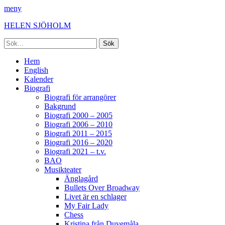
meny
HELEN SJÖHOLM
Sök
efter:
Facebook
Instagram
Spotify
[label]
Primär
Hoppa
Hem
till
English
meny
innehåll
Kalender
Biografi
Biografi för arrangörer
Bakgrund
Biografi 2000 – 2005
Biografi 2006 – 2010
Biografi 2011 – 2015
Biografi 2016 – 2020
Biografi 2021 – t.v.
BAO
Musikteater
Änglagård
Bullets Over Broadway
Livet är en schlager
My Fair Lady
Chess
Kristina från Duvemåla