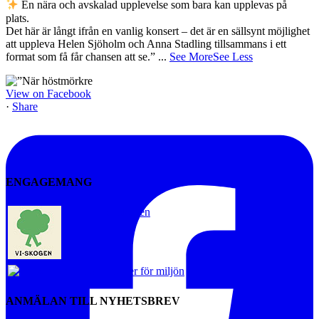
En nära och avskalad upplevelse som bara kan upplevas på
plats.
Det här är långt ifrån en vanlig konsert – det är en sällsynt möjlighet
att uppleva Helen Sjöholm och Anna Stadling tillsammans i ett
format som få får chansen att se.”
...
See More
See Less
View on Facebook
·
Share
ENGAGEMANG
Vi-skogen
Artister för miljön
ANMÄLAN TILL NYHETSBREV