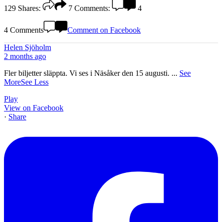
129
Shares:
7
Comments:
4
4 Comments
Comment on Facebook
Helen Sjöholm
2 months ago
Fler biljetter släppta. Vi ses i Näsåker den 15 augusti.
...
See
More
See Less
Play
View on Facebook
·
Share