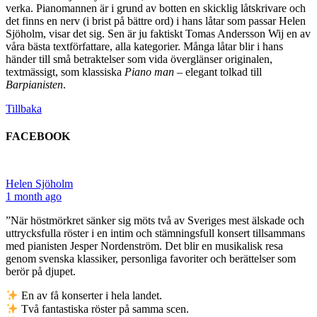
verka. Pianomannen är i grund av botten en skicklig låtskrivare och
det finns en nerv (i brist på bättre ord) i hans låtar som passar Helen
Sjöholm, visar det sig. Sen är ju faktiskt Tomas Andersson Wij en av
våra bästa textförfattare, alla kategorier. Många låtar blir i hans
händer till små betraktelser som vida överglänser originalen,
textmässigt, som klassiska
Piano man
– elegant tolkad till
Barpianisten
.
Tillbaka
FACEBOOK
Helen Sjöholm
1 month ago
”När höstmörkret sänker sig möts två av Sveriges mest älskade och
uttrycksfulla röster i en intim och stämningsfull konsert tillsammans
med pianisten Jesper Nordenström. Det blir en musikalisk resa
genom svenska klassiker, personliga favoriter och berättelser som
berör på djupet.
En av få konserter i hela landet.
Två fantastiska röster på samma scen.