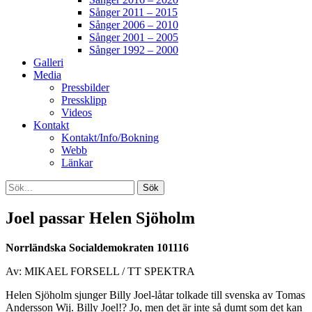
Sånger 2011 – 2015
Sånger 2006 – 2010
Sånger 2001 – 2005
Sånger 1992 – 2000
Galleri
Media
Pressbilder
Pressklipp
Videos
Kontakt
Kontakt/Info/Bokning
Webb
Länkar
Search
Sök
efter:
[label]
Joel passar Helen Sjöholm
Norrländska Socialdemokraten 101116
Av: MIKAEL FORSELL / TT SPEKTRA
Helen Sjöholm sjunger Billy Joel-låtar tolkade till svenska av Tomas
Andersson Wij. Billy Joel!? Jo, men det är inte så dumt som det kan