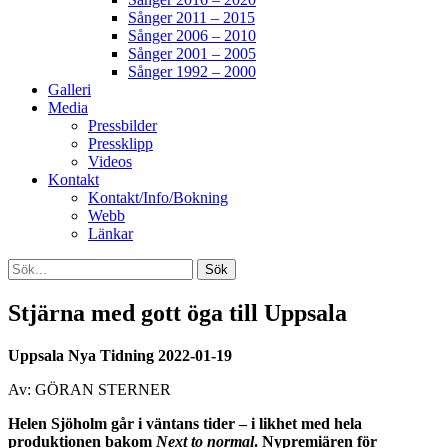
Sånger 2011 – 2015
Sånger 2006 – 2010
Sånger 2001 – 2005
Sånger 1992 – 2000
Galleri
Media
Pressbilder
Pressklipp
Videos
Kontakt
Kontakt/Info/Bokning
Webb
Länkar
Search
Sök
efter:
[label]
Stjärna med gott öga till Uppsala
Uppsala Nya Tidning 2022-01-19
Av: GÖRAN STERNER
Helen Sjöholm går i väntans tider – i likhet med hela
produktionen bakom
Next to normal
. Nypremiären för