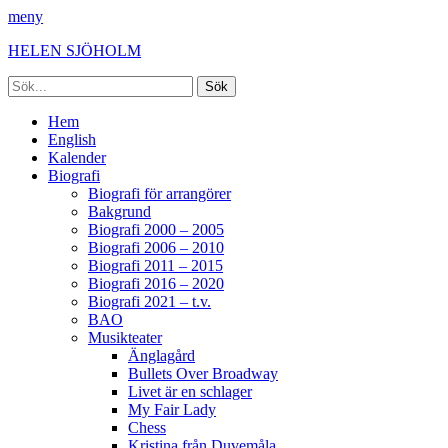
meny
HELEN SJÖHOLM
Sök
efter:
Facebook
Instagram
Spotify
[label]
Primär
Hoppa
Hem
till
English
meny
innehåll
Kalender
Biografi
Biografi för arrangörer
Bakgrund
Biografi 2000 – 2005
Biografi 2006 – 2010
Biografi 2011 – 2015
Biografi 2016 – 2020
Biografi 2021 – t.v.
BAO
Musikteater
Änglagård
Bullets Over Broadway
Livet är en schlager
My Fair Lady
Chess
Kristina från Duvemåla