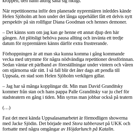
kroppen, den hann aldrig sätta sig riktigt.
När repetitionerna inför den planerade nypremiären inleddes kände
Helen Sjöholm att hon under det långa uppehållet fått ett delvis nytt
perspektiv på sin rollfigur Diana Goodman och hennes demoner.
– Det känns som om jag kan ge henne ett annat djup den här
gången. Att plötsligt behöva pausa allting och invänta ett tredje
datum för nypremiären känns därför extra frustrerande.
Förhoppningen är att man ska kunna komma i gång kommande
vecka med utrymme för några nödvändiga repetitioner dessförinnan.
Sedan väntar ett pärlband av föreställningar under vintern och våren
om stjärnorna står rätt. I så fall blir det åter dags att pendla till
Uppsala, en stad som Helen Sjöholm verkligen gillar.
– Jag har så många kopplingar dit. Min man David Granditsky
kommer från stan och hans pappa Palle Granditsky var ju chef för
stadsteatern en gång i tiden. Min syrras man jobbar också på teatern
(…)
Fast det mest kända Uppsalasamarbetet är förmodligen showerna
med Jacke Sjödin. Det började med
Stora tabberaset
på UKK och
fortsatte med några omgångar av
Höjdarlunch på Katalin
.