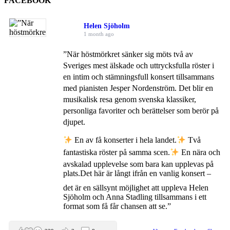
FACEBOOK
Helen Sjöholm
1 month ago
”När höstmörkret sänker sig möts två av
Sveriges mest älskade och uttrycksfulla röster i
en intim och stämningsfull konsert tillsammans
med pianisten Jesper Nordenström. Det blir en
musikalisk resa genom svenska klassiker,
personliga favoriter och berättelser som berör på
djupet.
En av få konserter i hela landet.
Två
fantastiska röster på samma scen.
En nära och
avskalad upplevelse som bara kan upplevas på
plats.
Det här är långt ifrån en vanlig konsert –
det är en sällsynt möjlighet att uppleva Helen
Sjöholm och Anna Stadling tillsammans i ett
format som få får chansen att se.”