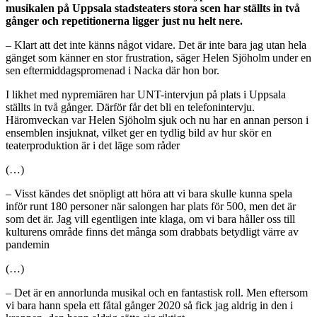
musikalen på Uppsala stadsteaters stora scen har ställts in två
gånger och repetitionerna ligger just nu helt nere.
– Klart att det inte känns något vidare. Det är inte bara jag utan hela
gänget som känner en stor frustration, säger Helen Sjöholm under en
sen eftermiddagspromenad i Nacka där hon bor.
I likhet med nypremiären har UNT-intervjun på plats i Uppsala
ställts in två gånger. Därför får det bli en telefonintervju.
Häromveckan var Helen Sjöholm sjuk och nu har en annan person i
ensemblen insjuknat, vilket ger en tydlig bild av hur skör en
teaterproduktion är i det läge som råder
(…)
– Visst kändes det snöpligt att höra att vi bara skulle kunna spela
inför runt 180 personer när salongen har plats för 500, men det är
som det är. Jag vill egentligen inte klaga, om vi bara håller oss till
kulturens område finns det många som drabbats betydligt värre av
pandemin
(…)
– Det är en annorlunda musikal och en fantastisk roll. Men eftersom
vi bara hann spela ett fåtal gånger 2020 så fick jag aldrig in den i