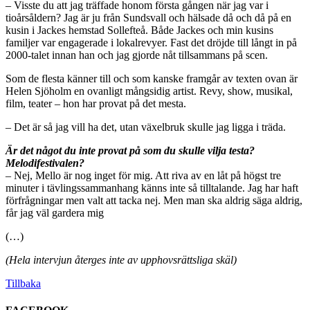
– Visste du att jag träffade honom första gången när jag var i
tioårsåldern? Jag är ju från Sundsvall och hälsade då och då på en
kusin i Jackes hemstad Sollefteå. Både Jackes och min kusins
familjer var engagerade i lokalrevyer. Fast det dröjde till långt in på
2000-talet innan han och jag gjorde nåt tillsammans på scen.
Som de flesta känner till och som kanske framgår av texten ovan är
Helen Sjöholm en ovanligt mångsidig artist. Revy, show, musikal,
film, teater – hon har provat på det mesta.
– Det är så jag vill ha det, utan växelbruk skulle jag ligga i träda.
Är det något du inte provat på som du skulle vilja testa?
Melodifestivalen?
– Nej, Mello är nog inget för mig. Att riva av en låt på högst tre
minuter i tävlingssammanhang känns inte så tilltalande. Jag har haft
förfrågningar men valt att tacka nej. Men man ska aldrig säga aldrig,
får jag väl gardera mig
(…)
(Hela intervjun återges inte av upphovsrättsliga skäl)
Tillbaka