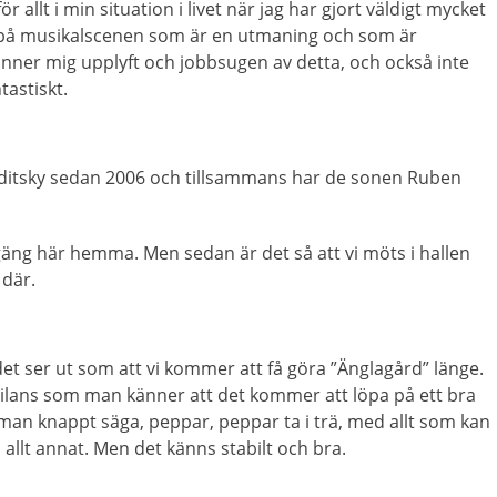
r allt i min situation i livet när jag har gjort väldigt mycket
oll på musikalscenen som är en utmaning och som är
änner mig upplyft och jobbsugen av detta, och också inte
tastiskt.
nditsky sedan 2006 och tillsammans har de sonen Ruben
 gäng här hemma. Men sedan är det så att vi möts i hallen
 där.
h det ser ut som att vi kommer att få göra ”Änglagård” länge.
 frilans som man känner att det kommer att löpa på ett bra
s man knappt säga, peppar, peppar ta i trä, med allt som kan
t annat. Men det känns stabilt och bra.