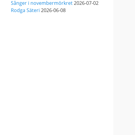
Sånger i novembermörkret
2026-07-02
Granditsky och de är för
Rodga Säteri
2026-06-08
kvällen förstärkta med
massor med begåvade
vänner 🥰
View on Facebook
·
Share
82
1
5
Helen Sjöholm
2 months ago
Hurra!!
Nu släpps biljetterna till
”Ritsch Ratsch på Vasan” -
den enda julshow du
behöver. Sällan tidigare har