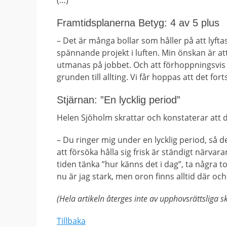
(…)
Framtidsplanerna Betyg: 4 av 5 plus
– Det är många bollar som håller på att lyfta
spännande projekt i luften. Min önskan är att 
utmanas på jobbet. Och att förhoppningsvis få
grunden till allting. Vi får hoppas att det fort
Stjärnan: ”En lycklig period”
Helen Sjöholm skrattar och konstaterar att de
– Du ringer mig under en lycklig period, så d
att försöka hålla sig frisk är ständigt närv
tiden tänka ”hur känns det i dag”, ta några 
nu är jag stark, men oron finns alltid där och d
(Hela artikeln återges inte av upphovsrättsliga sk
Tillbaka