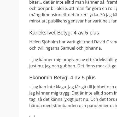
bitar… det är inte alltid man känner så, framfö
och börjar bli äldre, att man får göra en r
mångdimensionell, det är ren lycka. Så jag k
minst att publikens gensvar har varit helt fan
Kärlekslivet Betyg: 4 av 5 plus
Helen Sjöholm har varit gift med David Gra
och tvillingarna Samuel och Johanna.
– Jag känner mig omgiven av ett kärleksfullt
just nu, jag och gubben. Det finns mer att ge
Ekonomin Betyg: 4 av 5 plus
– Jag kan inte klaga. Jag får gå till jobbet oc
Jag känner mig trygg. Det är inte alltid som
tag, så det känns lyxigt just nu. Och det tör
hända med stämbanden och pandemier och all