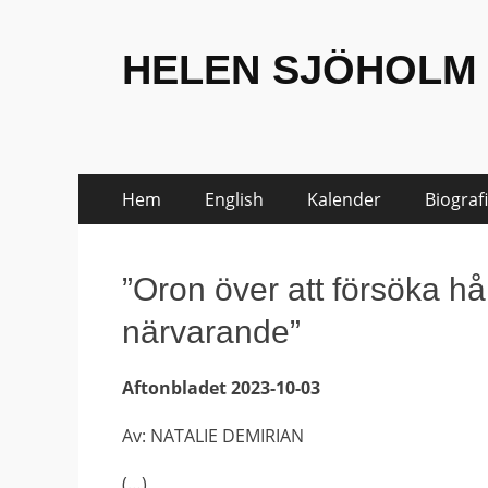
HELEN SJÖHOLM
Hoppa
Primär
Hem
English
Kalender
Biografi
till
meny
innehåll
”Oron över att försöka hål
närvarande”
Aftonbladet 2023-10-03
Av: NATALIE DEMIRIAN
(…)