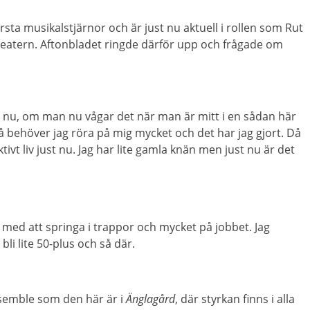
rsta musikalstjärnor och är just nu aktuell i rollen som Rut
eatern. Aftonbladet ringde därför upp och frågade om
ust nu, om man nu vågar det när man är mitt i en sådan här
å behöver jag röra på mig mycket och det har jag gjort. Då
ktivt liv just nu. Jag har lite gamla knän men just nu är det
å med att springa i trappor och mycket på jobbet. Jag
bli lite 50-plus och så där.
nsemble som den här är i
Änglagård
, där styrkan finns i alla