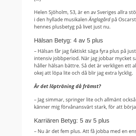
Helen Sjöholm, 53, är en av Sveriges allra stö
i den hyllade musikalen
Änglagård
på Oscarst
hennes plusbetyg på livet just nu.
Hälsan Betyg: 4 av 5 plus
– Hälsan får jag faktiskt säga fyra plus på j
intensiv jobbperiod. När jag jobbar mycket s
håller hälsan bättre. Så det är verkligen ett a
okej att löpa lite och då blir jag extra lycklig.
Är det löpträning då främst?
– Jag simmar, springer lite och allmänt ocks
känner mig förvånansvärt stark, för att börja 
Karriären Betyg: 5 av 5 plus
– Nu är det fem plus. Att få jobba med en e