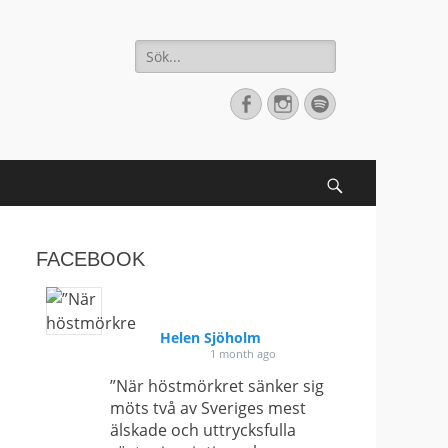
Sök
efter:
[label]
Facebook
Instagram
Spotify
Search
FACEBOOK
Helen Sjöholm
1 month ago
”När höstmörkret sänker sig
möts två av Sveriges mest
älskade och uttrycksfulla