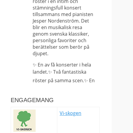
röster i en intim och
stämningsfull konsert
tillsammans med pianisten
Jesper Nordenström. Det
blir en musikalisk resa
genom svenska klassiker,
personliga favoriter och
berättelser som berör på
djupet.
✨ En av få konserter i hela
landet.
✨ Två fantastiska
röster på samma scen.
✨ En
nära och avskalad
upplevelse som bara kan
ENGAGEMANG
upplevas på plats.
Det här är
Vi-skogen
långt ifrån en vanlig konsert
– det är en sällsynt
möjlighet att uppleva Helen