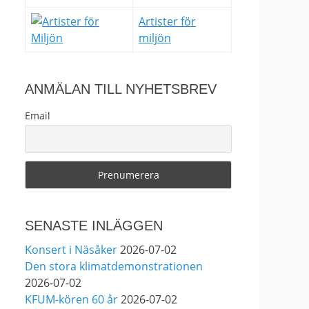
Sjöholm och Anna Stadling
tillsammans i ett format
Artister för
som få får chansen att se.”
miljön
View on Facebook
·
Share
ANMÄLAN TILL NYHETSBREV
239
3
8
Email
Helen Sjöholm
2 months ago
Den 5 juni blir det skön
konsert med Nimbus på
SENASTE INLÄGGEN
Hamburger Börs.
Konsert i Näsåker
2026-07-02
Gör som jag - kom dit!! Det
Den stora klimatdemonstrationen
blir grymt 🤩
Nimbus är
2026-07-02
Melvin Andreassen/ Adil
KFUM-kören 60 år
2026-07-02
Backman & Ruben