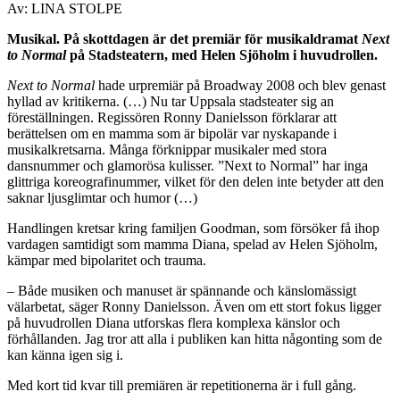
Av: LINA STOLPE
Musikal.
På skottdagen är det premiär för musikaldramat
Next
to Normal
på Stadsteatern, med Helen Sjöholm i huvudrollen.
Next to Normal
hade urpremiär på Broadway 2008 och blev genast
hyllad av kritikerna. (…) Nu tar Uppsala stadsteater sig an
föreställningen. Regissören Ronny Danielsson förklarar att
berättelsen om en mamma som är bipolär var nyskapande i
musikalkretsarna. Många förknippar musikaler med stora
dansnummer och glamorösa kulisser. ”Next to Normal” har inga
glittriga koreografinummer, vilket för den delen inte betyder att den
saknar ljusglimtar och humor (…)
Handlingen kretsar kring familjen Goodman, som försöker få ihop
vardagen samtidigt som mamma Diana, spelad av Helen Sjöholm,
kämpar med bipolaritet och trauma.
– Både musiken och manuset är spännande och känslomässigt
välarbetat, säger Ronny Danielsson. Även om ett stort fokus ligger
på huvudrollen Diana utforskas flera komplexa känslor och
förhållanden. Jag tror att alla i publiken kan hitta någonting som de
kan känna igen sig i.
Med kort tid kvar till premiären är repetitionerna är i full gång.