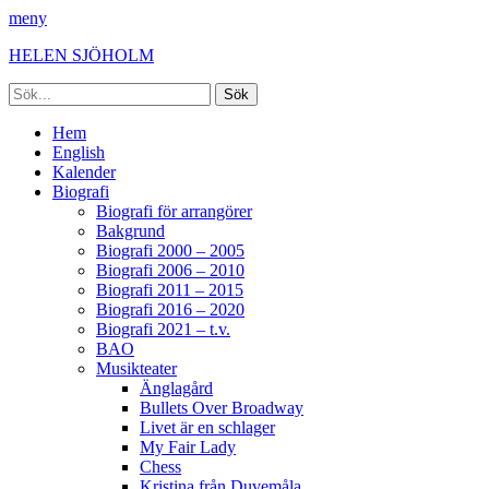
meny
HELEN SJÖHOLM
Sök
efter:
Facebook
Instagram
Spotify
[label]
Primär
Hoppa
Hem
till
English
meny
innehåll
Kalender
Biografi
Biografi för arrangörer
Bakgrund
Biografi 2000 – 2005
Biografi 2006 – 2010
Biografi 2011 – 2015
Biografi 2016 – 2020
Biografi 2021 – t.v.
BAO
Musikteater
Änglagård
Bullets Over Broadway
Livet är en schlager
My Fair Lady
Chess
Kristina från Duvemåla