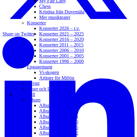
My Fair Lady
Chess
Kristina från Duvemåla
Mer musikteater
Konserter
Konserter 2026 – t.v.
Konserter 2021 – 2025
Share on Twitter
Konserter 2016 – 2020
Konserter 2011 – 2015
Konserter 2006 – 2010
Konserter 2001 – 2005
Konserter 1996 – 2000
Engagemang
Vi-skogen
Artister för Miljön
Övrigt
Priser och Utmärkelser
Diskografi
Album
Album 2021 – t.v.
Album 2016 – 2020
Album 2011 – 2015
Album 2006 – 2010
Album 2003 – 2005
Album 1992 – 2002