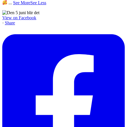
...
See More
See Less
View on Facebook
·
Share