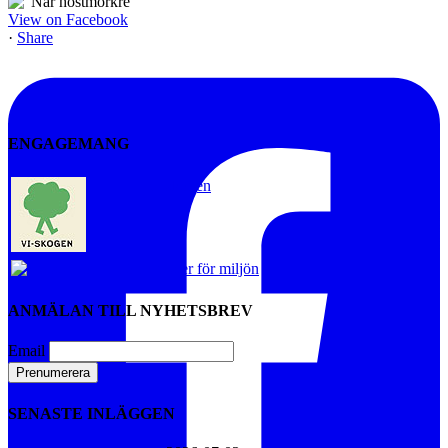
View on Facebook
·
Share
ENGAGEMANG
Vi-skogen
Artister för miljön
ANMÄLAN TILL NYHETSBREV
Email
SENASTE INLÄGGEN