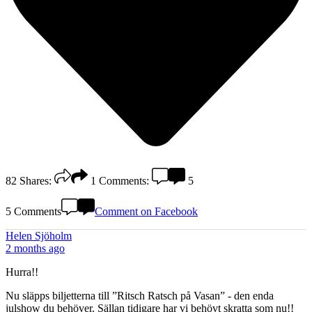
82
Shares:
1
Comments:
5
5 Comments
Comment on Facebook
Helen Sjöholm
2 months ago
Hurra!!
Nu släpps biljetterna till ”Ritsch Ratsch på Vasan” - den enda
julshow du behöver. Sällan tidigare har vi behövt skratta som nu!!