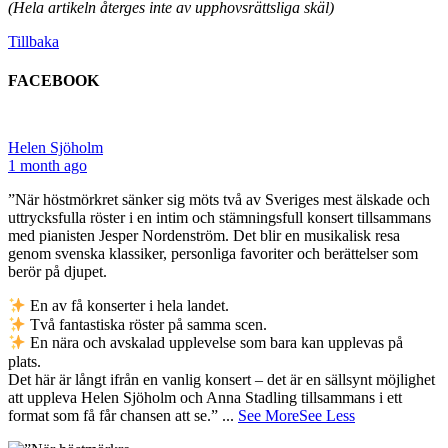
(Hela artikeln återges inte av upphovsrättsliga skäl)
Tillbaka
FACEBOOK
Helen Sjöholm
1 month ago
”När höstmörkret sänker sig möts två av Sveriges mest älskade och
uttrycksfulla röster i en intim och stämningsfull konsert tillsammans
med pianisten Jesper Nordenström. Det blir en musikalisk resa
genom svenska klassiker, personliga favoriter och berättelser som
berör på djupet.
En av få konserter i hela landet.
Två fantastiska röster på samma scen.
En nära och avskalad upplevelse som bara kan upplevas på
plats.
Det här är långt ifrån en vanlig konsert – det är en sällsynt möjlighet
att uppleva Helen Sjöholm och Anna Stadling tillsammans i ett
format som få får chansen att se.”
...
See More
See Less