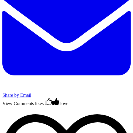
Share by Email
View Comments
likes
love