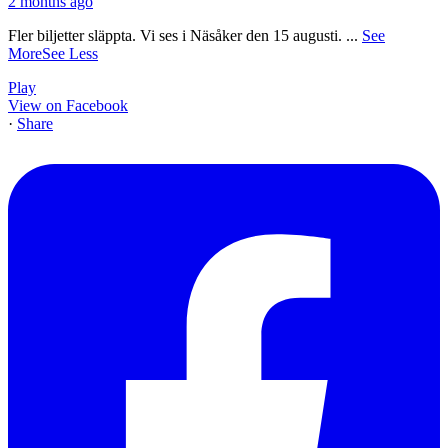
2 months ago
Fler biljetter släppta. Vi ses i Näsåker den 15 augusti.
...
See
More
See Less
Play
View on Facebook
·
Share