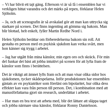
– Vi har blivit ett tajt gäng. Eftersom vi är så få i ensemblen har vi
verkligen hittat varandra och det märks på repen, förklarar Helen
Sjöholm.
– Ja, och att scenografin är så avskalad gör att man kan uttrycka sig
starkare på scenen. Det finns ingenting att gömma sig bakom. Man
blir blottad, helt enkelt, fyller Martin Redhe Nord i.
Helen Sjöholm berättar om förberedelserna bakom sin roll. Att
gestalta en person med en psykisk sjukdom kan verka svårt, men
hon känner sig trygg i arbetet.
– Jag har utgått från mina känslor, min egen oro och skräck. För min
del funkar det bäst att jobba intuitivt på scenen för att lyfta fram de
känslor som finns i berättelsen.
Det är viktigt att ämnet lyfts fram och att man visar olika sidor hos
sjukdomen, tycker skådespelarna. Inför produktionen har ensemblen
gästats av en psykiatriker som föreläst om bipolaritet, hur olika dess
effekter kan vara från person till person. Det, i kombination med att
manusförfattarna gjort sin research, underlättar i arbetet.
– Har man en bra text att arbeta med, blir det lättare att släppa taget
och jobba närmare sina känslor, förklarar Ronny Danielsson.