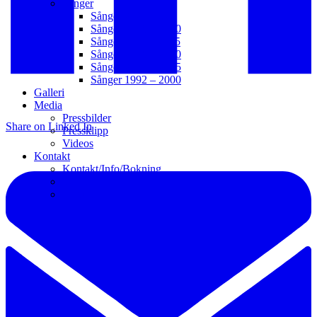
Sånger
Sånger 2021 – t.v.
Sånger 2016 – 2020
Sånger 2011 – 2015
Sånger 2006 – 2010
Sånger 2001 – 2005
Sånger 1992 – 2000
Galleri
Media
Pressbilder
Share on Linked In
Pressklipp
Videos
Kontakt
Kontakt/Info/Bokning
Webb
Länkar