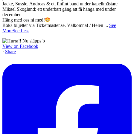
Jacke, Sussie, Andreas & ett finfint band under kapellmästare
Mikael Skoglund; ett underbart gäng att få hänga med under
december.
Häng med oss ni med!
Boka biljetter via Ticketmaster.se. Välkomna! / Helen
...
See
More
See Less
View on Facebook
·
Share