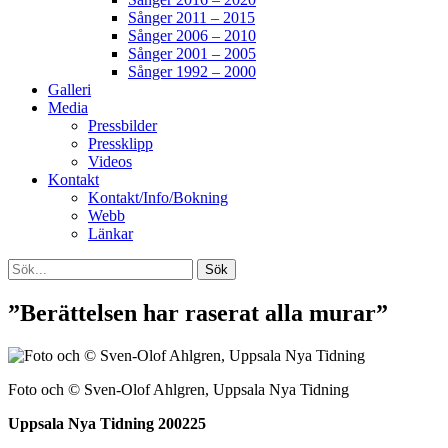
Sånger 2011 – 2015
Sånger 2006 – 2010
Sånger 2001 – 2005
Sånger 1992 – 2000
Galleri
Media
Pressbilder
Pressklipp
Videos
Kontakt
Kontakt/Info/Bokning
Webb
Länkar
Search
Sök
efter:
[label]
”Berättelsen har raserat alla murar”
Foto och © Sven-Olof Ahlgren, Uppsala Nya Tidning
Uppsala Nya Tidning 200225