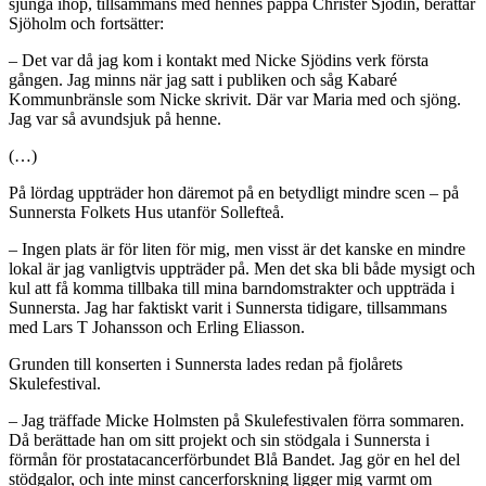
sjunga ihop, tillsammans med hennes pappa Christer Sjödin, berättar
Sjöholm och fortsätter:
– Det var då jag kom i kontakt med Nicke Sjödins verk första
gången. Jag minns när jag satt i publiken och såg Kabaré
Kommunbränsle som Nicke skrivit. Där var Maria med och sjöng.
Jag var så avundsjuk på henne.
(…)
På lördag uppträder hon däremot på en betydligt mindre scen – på
Sunnersta Folkets Hus utanför Sollefteå.
– Ingen plats är för liten för mig, men visst är det kanske en mindre
lokal är jag vanligtvis uppträder på. Men det ska bli både mysigt och
kul att få komma tillbaka till mina barndomstrakter och uppträda i
Sunnersta. Jag har faktiskt varit i Sunnersta tidigare, tillsammans
med Lars T Johansson och Erling Eliasson.
Grunden till konserten i Sunnersta lades redan på fjolårets
Skulefestival.
– Jag träffade Micke Holmsten på Skulefestivalen förra sommaren.
Då berättade han om sitt projekt och sin stödgala i Sunnersta i
förmån för prostatacancerförbundet Blå Bandet. Jag gör en hel del
stödgalor, och inte minst cancerforskning ligger mig varmt om