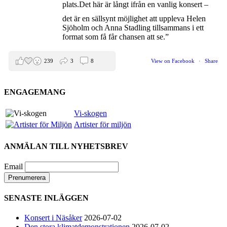
plats.
Det här är långt ifrån en vanlig konsert –
det är en sällsynt möjlighet att uppleva Helen
Sjöholm och Anna Stadling tillsammans i ett
format som få får chansen att se.”
239
3
8
View on Facebook
·
Share
ENGAGEMANG
Helen Sjöholm
2 months ago
Vi-skogen
Artister för miljön
Den 5 juni blir det skön konsert med Nimbus på
Hamburger Börs.
ANMÄLAN TILL NYHETSBREV
Gör som jag - kom dit!! Det blir grymt
Nimbus är Melvin Andreassen/ Adil Backman &
Email
Ruben Granditsky och de är för kvällen
förstärkta med massor med begåvade vänner
SENASTE INLÄGGEN
82
1
5
View on Facebook
·
Share
Konsert i Näsåker
2026-07-02
Den stora klimatdemonstrationen
2026-07-02