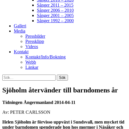
Sånger 2011 – 2015
Sånger 2006 – 2010
Sånger 2001 – 2005
Sånger 1992 – 2000
Galleri
Media
Pressbilder
Pressklipp
Videos
Kontakt
Kontakt/Info/Bokning
Webb
Länkar
Search
Sök
efter:
[label]
Sjöholm återvänder till barndomens år
Tidningen Ångermanland 2014-04-11
Av: PETER CARLSSON
Helen Sjöholm är förvisso
uppväxt i
Sundsvall, men
mycket tid
under
barndomen spenderade
hon hos mormor
i Näsåker och