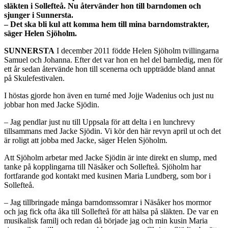
släkten i Sollefteå.
Nu återvänder hon
till barndomen och
sjunger i Sunnersta.
– Det ska bli kul att
komma hem till mina
barndomstrakter,
säger
Helen Sjöholm.
SUNNERSTA
I december 2011 födde Helen Sjöholm tvillingarna
Samuel och Johanna. Efter det var hon en hel del barnledig, men för
ett år sedan återvände hon till scenerna och uppträdde bland annat
på Skulefestivalen.
I höstas gjorde hon även en turné med Jojje Wadenius och just nu
jobbar hon med Jacke Sjödin.
– Jag pendlar just nu till Uppsala för att delta i en lunchrevy
tillsammans med Jacke Sjödin. Vi kör den här revyn april ut och det
är roligt att jobba med Jacke, säger Helen Sjöholm.
Att Sjöholm arbetar med Jacke Sjödin är inte direkt en slump, med
tanke på kopplingarna till Näsåker och Sollefteå. Sjöholm har
fortfarande god kontakt med kusinen Maria Lundberg, som bor i
Sollefteå.
– Jag tillbringade många barndomssomrar i Näsåker hos mormor
och jag fick ofta åka till Sollefteå för att hälsa på släkten. De var en
musikalisk familj och redan då började jag och min kusin Maria