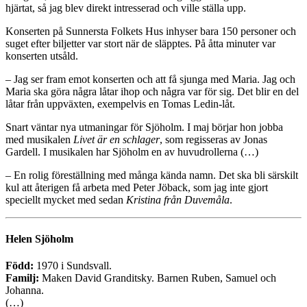
hjärtat, så jag blev direkt intresserad och ville ställa upp.
Konserten på Sunnersta Folkets Hus inhyser bara 150 personer och
suget efter biljetter var stort när de släpptes. På åtta minuter var
konserten utsåld.
– Jag ser fram emot konserten och att få sjunga med Maria. Jag och
Maria ska göra några låtar ihop och några var för sig. Det blir en del
låtar från uppväxten, exempelvis en Tomas Ledin-låt.
Snart väntar nya utmaningar för Sjöholm. I maj börjar hon jobba
med musikalen
Livet är en schlager
, som regisseras av Jonas
Gardell. I musikalen har Sjöholm en av huvudrollerna (…)
– En rolig föreställning med många kända namn. Det ska bli särskilt
kul att återigen få arbeta med Peter Jöback, som jag inte gjort
speciellt mycket med sedan
Kristina från Duvemåla
.
Helen Sjöholm
Född:
1970 i Sundsvall.
Familj:
Maken David Granditsky. Barnen Ruben, Samuel och
Johanna.
(…)