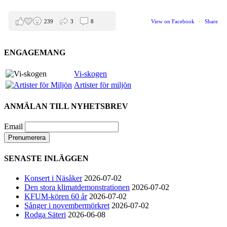
239
3
8
View on Facebook
·
Share
ENGAGEMANG
Helen Sjöholm
2 months ago
Vi-skogen
Artister för miljön
Den 5 juni blir det skön konsert med Nimbus på
Hamburger Börs.
ANMÄLAN TILL NYHETSBREV
Gör som jag - kom dit!! Det blir grymt
Nimbus är Melvin Andreassen/ Adil Backman &
Email
Ruben Granditsky och de är för kvällen
förstärkta med massor med begåvade vänner
SENASTE INLÄGGEN
82
1
5
View on Facebook
·
Share
Konsert i Näsåker
2026-07-02
Den stora klimatdemonstrationen
2026-07-02
KFUM-kören 60 år
2026-07-02
Helen Sjöholm
Sånger i novembermörkret
2026-07-02
2 months ago
Rodga Säteri
2026-06-08