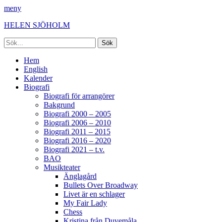
meny
HELEN SJÖHOLM
Sök
efter:
Facebook
Instagram
Spotify
[label]
Primär
Hoppa
Hem
till
English
meny
innehåll
Kalender
Biografi
Biografi för arrangörer
Bakgrund
Biografi 2000 – 2005
Biografi 2006 – 2010
Biografi 2011 – 2015
Biografi 2016 – 2020
Biografi 2021 – t.v.
BAO
Musikteater
Änglagård
Bullets Over Broadway
Livet är en schlager
My Fair Lady
Chess
Kristina från Duvemåla