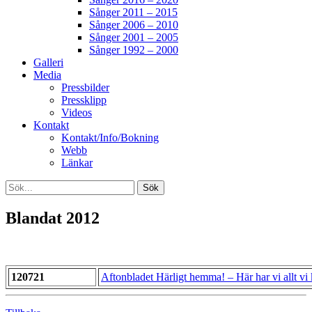
Sånger 2011 – 2015
Sånger 2006 – 2010
Sånger 2001 – 2005
Sånger 1992 – 2000
Galleri
Media
Pressbilder
Pressklipp
Videos
Kontakt
Kontakt/Info/Bokning
Webb
Länkar
Search
Sök
efter:
[label]
Blandat 2012
120721
Aftonbladet Härligt hemma! – Här har vi allt vi