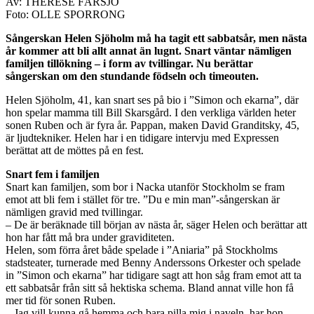
Av: THERESE FÄRSJÖ
Foto: OLLE SPORRONG
Sångerskan Helen Sjöholm må ha tagit ett sabbats­år, men nästa
år kommer att bli allt annat än lugnt. Snart väntar nämligen
familjen tillökning – i form av tvillingar. Nu berättar
sångerskan om den stundande ­födseln och timeouten.
Helen Sjöholm, 41, kan snart ses på bio i ”Simon och ekarna”, där
hon spelar mamma till Bill Skarsgård. I den verkliga världen heter
sonen Ruben och är fyra år. Pappan, maken David Granditsky, 45,
är ljudtekniker. Helen har i en tidigare intervju med Expressen
berättat att de möttes på en fest.
Snart fem i familjen
Snart kan familjen, som bor i Nacka utanför Stockholm se fram
emot att bli fem i stället för tre. ”Du e min man”-sångerskan är
nämligen gravid med ­tvillingar.
– De är beräknade till början av nästa år, säger Helen och berättar att
hon har fått må bra under graviditeten.
Helen, som förra året både ­spelade i ”Aniaria” på ­Stockholms
stadsteater, turnerade med Benny Anderssons Orkester och ­spelade
in ”Simon och ekarna” har tidigare sagt att hon såg fram emot att ta
ett sabbatsår från sitt så hektiska schema. Bland annat ville hon få
mer tid för sonen Ruben.
– Jag vill kunna gå hemma och bara pilla mig i naveln, har hon