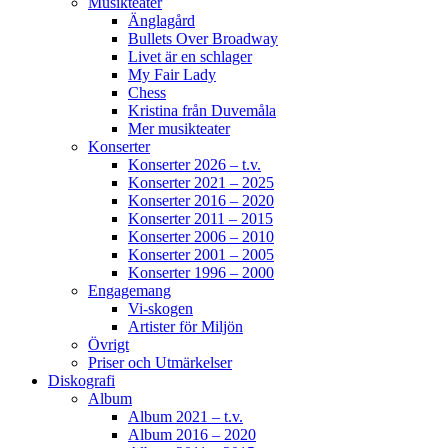
Musikteater
Änglagård
Helen Sjöholm
Bullets Over Broadway
3 months ago
Livet är en schlager
My Fair Lady
Fler biljetter släppta. Vi ses i Näsåker den 15
Chess
augusti.
Kristina från Duvemåla
Mer musikteater
Konserter
864
10
58
View on Facebook
·
Share
Konserter 2026 – t.v.
Konserter 2021 – 2025
Konserter 2016 – 2020
Konserter 2011 – 2015
Helen Sjöholm
Konserter 2006 – 2010
3 months ago
Konserter 2001 – 2005
Konserter 1996 – 2000
JOJJE
Engagemang
Vi-skogen
Det är fortfarande helt overkligt att du är borta.
Artister för Miljön
Jag fattar inte ... vi jobbade ju ihop bara några
Övrigt
dagar innan du lämnade oss. Allt var som vanligt
Priser och Utmärkelser
- du spelade så fantastiskt.
Konserterna,
Diskografi
frukostarna, middagarna, samtalen. Tack för din
Album
vänskap och alla de 26 åren vi spelade
Album 2021 – t.v.
tillsammans. Din humor, öppenhet, generositet.
Album 2016 – 2020
Din gränslösa musikalitet, erfarenhet och