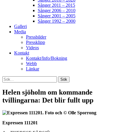
Sånger 2011 – 2015
Sånger 2006 – 2010
Sånger 2001 – 2005
Sånger 1992 – 2000
Galleri
Media
Pressbilder
Pressklipp
Videos
Kontakt
Kontakt/Info/Bokning
Webb
Länkar
Search
Sök
efter:
[label]
Helen sjöholm om kommande
tvillingarna: Det blir fullt upp
Expressen 111201