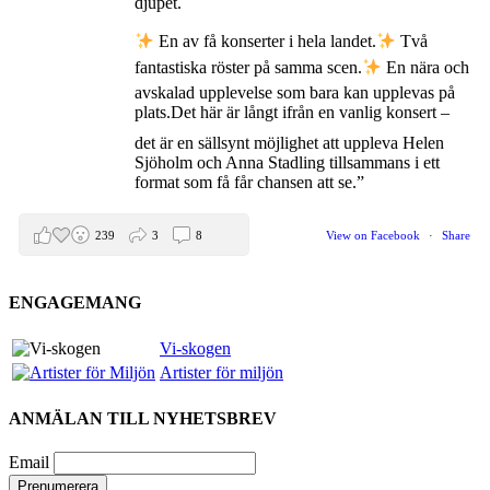
djupet.
En av få konserter i hela landet.
Två
fantastiska röster på samma scen.
En nära och
avskalad upplevelse som bara kan upplevas på
plats.
Det här är långt ifrån en vanlig konsert –
det är en sällsynt möjlighet att uppleva Helen
Sjöholm och Anna Stadling tillsammans i ett
format som få får chansen att se.”
239
3
8
View on Facebook
·
Share
ENGAGEMANG
Helen Sjöholm
2 months ago
Vi-skogen
Artister för miljön
Den 5 juni blir det skön konsert med Nimbus på
Hamburger Börs.
ANMÄLAN TILL NYHETSBREV
Gör som jag - kom dit!! Det blir grymt
Nimbus är Melvin Andreassen/ Adil Backman &
Email
Ruben Granditsky och de är för kvällen