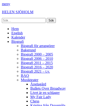
meny
HELEN SJÖHOLM
Sök
efter:
Facebook
Instagram
Spotify
[label]
Primär
Hoppa
Hem
till
English
meny
innehåll
Kalender
Biografi
Biografi för arrangörer
Bakgrund
Biografi 2000 – 2005
Biografi 2006 – 2010
Biografi 2011 – 2015
Biografi 2016 – 2020
Biografi 2021 – t.v.
BAO
Musikteater
Änglagård
Bullets Over Broadway
Livet är en schlager
My Fair Lady
Chess
Kristina från Duvemåla