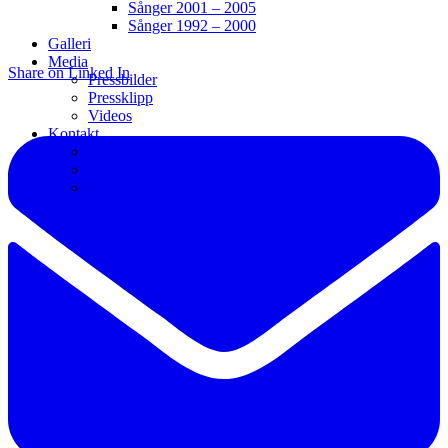
Sånger 2001 – 2005
Sånger 1992 – 2000
Galleri
Media
Share on Linked In
Pressbilder
Pressklipp
Videos
Kontakt
Kontakt/Info/Bokning
Webb
Länkar