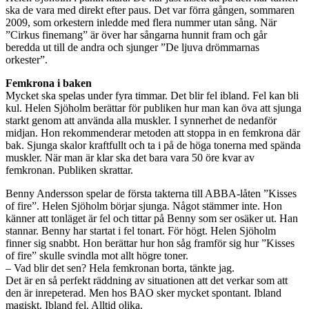
ska de vara med direkt efter paus. Det var förra gången, sommaren
2009, som orkestern inledde med flera nummer utan sång. När
”Cirkus finemang” är över har sångarna hunnit fram och går
beredda ut till de andra och sjunger ”De ljuva drömmarnas
orkester”.
Femkrona i baken
Mycket ska spelas under fyra timmar. Det blir fel ibland. Fel kan bli
kul. Helen Sjöholm berättar för publiken hur man kan öva att sjunga
starkt genom att använda alla muskler. I synnerhet de nedanför
midjan. Hon rekommenderar metoden att stoppa in en femkrona där
bak. Sjunga skalor kraftfullt och ta i på de höga tonerna med spända
muskler. När man är klar ska det bara vara 50 öre kvar av
femkronan. Publiken skrattar.
Benny Andersson spelar de första takterna till ABBA-låten ”Kisses
of fire”. Helen Sjöholm börjar sjunga. Något stämmer inte. Hon
känner att tonläget är fel och tittar på Benny som ser osäker ut. Han
stannar. Benny har startat i fel tonart. För högt. Helen Sjöholm
finner sig snabbt. Hon berättar hur hon såg framför sig hur ”Kisses
of fire” skulle svindla mot allt högre toner.
– Vad blir det sen? Hela femkronan borta, tänkte jag.
Det är en så perfekt räddning av situationen att det verkar som att
den är inrepeterad. Men hos BAO sker mycket spontant. Ibland
magiskt. Ibland fel. Alltid olika.