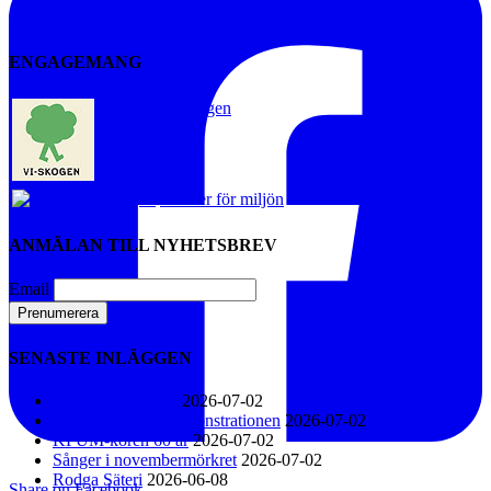
ENGAGEMANG
Vi-skogen
Artister för miljön
ANMÄLAN TILL NYHETSBREV
Email
SENASTE INLÄGGEN
Konsert i Näsåker
2026-07-02
Den stora klimatdemonstrationen
2026-07-02
KFUM-kören 60 år
2026-07-02
Sånger i novembermörkret
2026-07-02
Rodga Säteri
2026-06-08
Share on Facebook