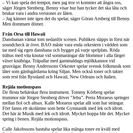
– Vi kan spela det tempot, men jag tror vi kommer att ångra oss,
säger Jörgen Stenberg. Benny visar hur han tycker det ska låta och
brukar vara i andra versioner av låten.
– Jag känner inte igen det du spelar, säger Göran Arnberg till Benny.
Men dommarn dömer.
Från Orsa till Hawaii
Dansbanan väntar tom nedanför scenen. Publiken släpps in först när
soundcheck är över. BAO måste vara enda orkestern i världen som
tar med sig egen dansbana och bygger på varje spelplats. Röda
trähus med vita knutar vid sommarängar där blommor i alla färger
växer knähöga. Träpallar med gammaldags mjölkkannor vid
grusvägar. Benny Anderssons Orkester spelar svensk folkmusik som
låter som gärdsgårdarna kring Siljan. Men också toner och takter
som rest från Ryssland och Hawaii, New Orleans och Italien.
Rejäla motionspass
De flesta behärskar flera instrument. Tommy Körberg spelar
trummor när Jörgen Stenberg driver ”Jehu”. Perra Moraeus springer
mellan fiol och altsax. Kalle Moraeus spelar allt som har strängar.
Förr fanns ett skolämne som hette Gymnastik med lek och idrott.
Det här är Musik med lek och idrott. Mycket hoppa blir det. Mycket
spring i benen. Rejäla motionspass.
Calle Jakobssons bastuba spelar lika många toner en kväll med