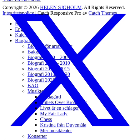
Copyright © 2026
HELEN SJÖHOLM
. All Rights Reserved.
Integritetspolicy
| Catch Responsive Pro av
Catch Themes
Scrolla
Hem
upp
English
Kalender
Biografi
Biografi för arrangörer
Bakgrund
Biografi 2000 – 2005
Biografi 2006 – 2010
Biografi 2011 – 2015
Biografi 2016 – 2020
Biografi 2021 – t.v.
BAO
Musikteater
Änglagård
Bullets Over Broadway
Livet är en schlager
My Fair Lady
Chess
Kristina från Duvemåla
Mer musikteater
Konserter