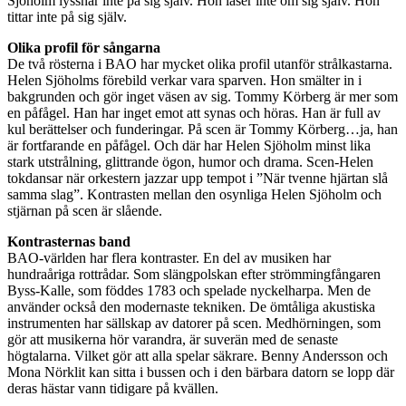
Sjöholm lyssnar inte på sig själv. Hon läser inte om sig själv. Hon
tittar inte på sig själv.
Olika profil för sångarna
De två rösterna i BAO har mycket olika profil utanför strålkastarna.
Helen Sjöholms förebild verkar vara sparven. Hon smälter in i
bakgrunden och gör inget väsen av sig. Tommy Körberg är mer som
en påfågel. Han har inget emot att synas och höras. Han är full av
kul berättelser och funderingar. På scen är Tommy Körberg…ja, han
är fortfarande en påfågel. Och där har Helen Sjöholm minst lika
stark utstrålning, glittrande ögon, humor och drama. Scen-Helen
tokdansar när orkestern jazzar upp tempot i ”När tvenne hjärtan slå
samma slag”. Kontrasten mellan den osynliga Helen Sjöholm och
stjärnan på scen är slående.
Kontrasternas band
BAO-världen har flera kontraster. En del av musiken har
hundraåriga rottrådar. Som slängpolskan efter strömmingfångaren
Byss-Kalle, som föddes 1783 och spelade nyckelharpa. Men de
använder också den modernaste tekniken. De ömtåliga akustiska
instrumenten har sällskap av datorer på scen. Medhörningen, som
gör att musikerna hör varandra, är suverän med de senaste
högtalarna. Vilket gör att alla spelar säkrare. Benny Andersson och
Mona Nörklit kan sitta i bussen och i den bärbara datorn se lopp där
deras hästar vann tidigare på kvällen.