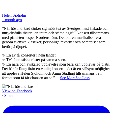
Helen Sjöholm
1 month ago
”När höstmörkret sänker sig möts två av Sveriges mest älskade och
uttrycksfulla röster i en intim och stämningsfull konsert tillsammans
med pianisten Jesper Nordenström. Det blir en musikalisk resa
genom svenska klassiker, personliga favoriter och berättelser som
berör på djupet.
✨ En av få konserter i hela landet.
✨ Två fantastiska röster på samma scen.
✨ En nära och avskalad upplevelse som bara kan upplevas på plats.
Det här är långt ifrån en vanlig konsert – det är en sällsynt möjlighet
att uppleva Helen Sjöholm och Anna Stadling tillsammans i ett
format som få får chansen att se.”
...
See More
See Less
View on Facebook
·
Share