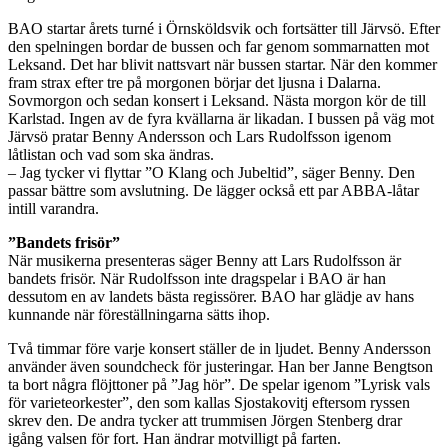
BAO startar årets turné i Örnsköldsvik och fortsätter till Järvsö. Efter
den spelningen bordar de bussen och far genom sommarnatten mot
Leksand. Det har blivit nattsvart när bussen startar. När den kommer
fram strax efter tre på morgonen börjar det ljusna i Dalarna.
Sovmorgon och sedan konsert i Leksand. Nästa morgon kör de till
Karlstad. Ingen av de fyra kvällarna är likadan. I bussen på väg mot
Järvsö pratar Benny Andersson och Lars Rudolfsson igenom
låtlistan och vad som ska ändras.
– Jag tycker vi flyttar ”O Klang och Jubeltid”, säger Benny. Den
passar bättre som avslutning. De lägger också ett par ABBA-låtar
intill varandra.
”Bandets frisör”
När musikerna presenteras säger Benny att Lars Rudolfsson är
bandets frisör. När Rudolfsson inte dragspelar i BAO är han
dessutom en av landets bästa regissörer. BAO har glädje av hans
kunnande när föreställningarna sätts ihop.
Två timmar före varje konsert ställer de in ljudet. Benny Andersson
använder även soundcheck för justeringar. Han ber Janne Bengtson
ta bort några flöjttoner på ”Jag hör”. De spelar igenom ”Lyrisk vals
för varieteorkester”, den som kallas Sjostakovitj eftersom ryssen
skrev den. De andra tycker att trummisen Jörgen Stenberg drar
igång valsen för fort. Han ändrar motvilligt på farten.