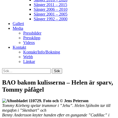
Sånger 2011 – 2015
Sånger 2006 – 2010
Sånger 2001 – 2005
Sånger 1992 – 2000
Galleri
Media
Pressbilder
Pressklipp
Videos
Kontakt
Kontakt/Info/Bokning
Webb
Länkar
Search
Sök
efter:
[label]
BAO bakom kulisserna – Helen är sparv,
Tommy påfågel
Tommy Körberg spelar trummor i ”Jehu”. Helen Sjöholm tar till
megafon i ”Skenbart” och
Benny Andersson knyter handen efter en gungande ”Cadillac” i