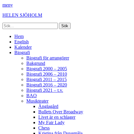
meny
HELEN SJÖHOLM
Sök
efter:
Facebook
Instagram
Spotify
[label]
Primär
Hoppa
Hem
till
English
meny
innehåll
Kalender
Biografi
Biografi för arrangörer
Bakgrund
Biografi 2000 – 2005
Biografi 2006 – 2010
Biografi 2011 – 2015
Biografi 2016 – 2020
Biografi 2021 – t.v.
BAO
Musikteater
Änglagård
Bullets Over Broadway
Livet är en schlager
My Fair Lady
Chess
Kristina från Duvemåla