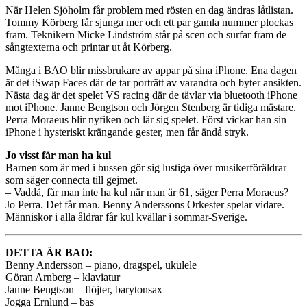
När Helen Sjöholm får problem med rösten en dag ändras låtlistan.
Tommy Körberg får sjunga mer och ett par gamla nummer plockas
fram. Teknikern Micke Lindström står på scen och surfar fram de
sångtexterna och printar ut åt Körberg.
Många i BAO blir missbrukare av appar på sina iPhone. Ena dagen
är det iSwap Faces där de tar porträtt av varandra och byter ansikten.
Nästa dag är det spelet VS racing där de tävlar via bluetooth iPhone
mot iPhone. Janne Bengtson och Jörgen Stenberg är tidiga mästare.
Perra Moraeus blir nyfiken och lär sig spelet. Först vickar han sin
iPhone i hysteriskt krängande gester, men får ändå stryk.
Jo visst får man ha kul
Barnen som är med i bussen gör sig lustiga över musikerföräldrar
som säger connecta till gejmet.
– Vaddå, får man inte ha kul när man är 61, säger Perra Moraeus?
Jo Perra. Det får man. Benny Anderssons Orkester spelar vidare.
Människor i alla åldrar får kul kvällar i sommar-Sverige.
DETTA ÄR BAO:
Benny Andersson – piano, dragspel, ukulele
Göran Arnberg – klaviatur
Janne Bengtson – flöjter, barytonsax
Jogga Ernlund – bas