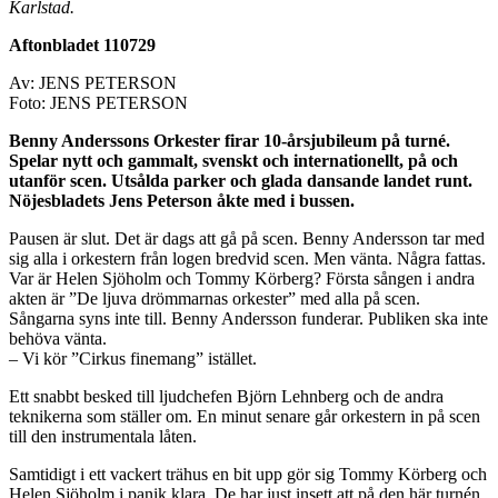
Karlstad.
Aftonbladet 110729
Av: JENS PETERSON
Foto: JENS PETERSON
Benny Anderssons Orkester firar 10-årsjubileum på turné.
Spelar nytt och gammalt, svenskt och internationellt, på och
utanför scen. Utsålda parker och glada dansande landet runt.
Nöjesbladets Jens Peterson åkte med i bussen.
Pausen är slut. Det är dags att gå på scen. Benny Andersson tar med
sig alla i orkestern från logen bredvid scen. Men vänta. Några fattas.
Var är Helen Sjöholm och Tommy Körberg? Första sången i andra
akten är ”De ljuva drömmarnas orkester” med alla på scen.
Sångarna syns inte till. Benny Andersson funderar. Publiken ska inte
behöva vänta.
– Vi kör ”Cirkus finemang” istället.
Ett snabbt besked till ljudchefen Björn Lehnberg och de andra
teknikerna som ställer om. En minut senare går orkestern in på scen
till den instrumentala låten.
Samtidigt i ett vackert trähus en bit upp gör sig Tommy Körberg och
Helen Sjöholm i panik klara. De har just insett att på den här turnén