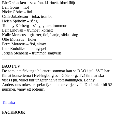
Pär Grebacken – saxofon, klarinett, blockflöjt
Leif Göras – fiol
Nicke Göthe – fiol
Calle Jakobsson – tuba, trombon
Helen Sjöholm – sång
Tommy Körberg – sång, gitarr, trummor
Leif Lindvall – trumpet, kornett
Kalle Moraeus – gitarrer, fiol, banjo, slida, sång
Olle Moraeus – fioler
Perra Moraeus – fiol, altsax
Lars Rudolfsson – dragspel
Jörgen Stenberg – trummor, slagverk
BAO I TV
De som inte fick tag i biljetter i sommar kan se BAO i jul. SVT har
filmat konserterna i Helsingborg och Göteborg. Två timmar ska
visas i jul, vilket blir ungefär halva föreställningen. Benny
Anderssons orkester spelar fyra timmar varje kväll. Det brukar bli 52
nummer, varav ett potpurri.
Tillbaka
FACEBOOK