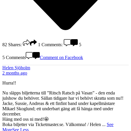
82
Shares:
1
Comments:
5
5 Comments
Comment on Facebook
Helen Sjöholm
2 months ago
Hurra!!
Nu släpps biljetterna till ”Ritsch Ratsch på Vasan” - den enda
julshow du behöver. Sällan tidigare har vi behövt skratta som nu!!
Jacke, Sussie, Andreas & ett finfint band under kapellmästare
Mikael Skoglund; ett underbart gäng att få hänga med under
december.
Häng med oss ni med!🤩
Boka biljetter via Ticketmaster.se. Välkomna! / Helen
...
See
More
See Less