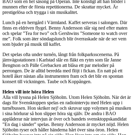
BAO som en hel säsong på Operan. Inte konstigt att han blöder i
munnen efter de första repetitionerna. De skrattar mycket. Är
prestigelösa och trygga i sin musikalitet.
Lunch på en herrgård i Värmland. Kaffet serveras i salongen. Där
finns en eldriven flygel. Benny Andersson slår sig ned efter maten
och spelar ”Tea for two” och Gershwins ”Someone to watch over
me”. Folk som äter söndagslunch blir överraskade när de ser vem
som bjuder på musik till kaffet.
Det spelas ofta under turnén, långt från folkparksscenerna. På
järnvägsstationen i Karlstad slår en fläkt en rytm som får Janne
Bengtson och Pälle Grebacken att blåsa ett par melodier på
perrongen. De är alltid beredda med flöjt i fickan. En natt på ett
hotell åker nästan alla instrumenten fram och det blir en spontan
konsert till vickningen. Taube och Koppången.
Helen vill inte höra Helen
Alla vill lyssna på Helen Sjöholm. Utom Helen Sjöholm. När det är
dags för Svensktoppen spelas en radiointervju med Helen upp i
turnébussen. Hon skriker nej! och skruvar upp volymen på musiken
i sina hörlurar så hon slipper höra sig själv. De andra i BAO
applåderar när intervjun är över och bandets svensktoppskandidat
”En dag i sänder” spelas. Benny Andersson är mycket nöjd. Helen
Sjöholm ryser och håller händerna hårt över sina öron. Helen