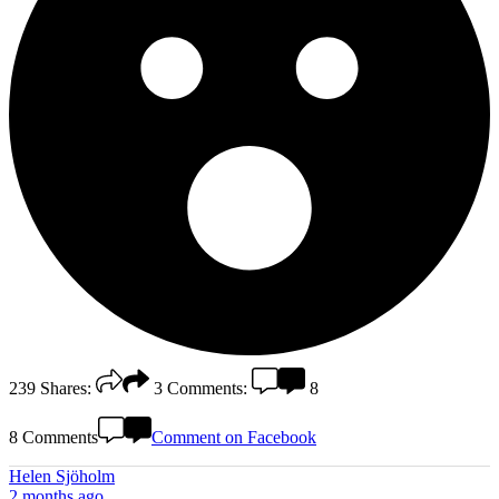
239
Shares:
3
Comments:
8
8 Comments
Comment on Facebook
Helen Sjöholm
2 months ago