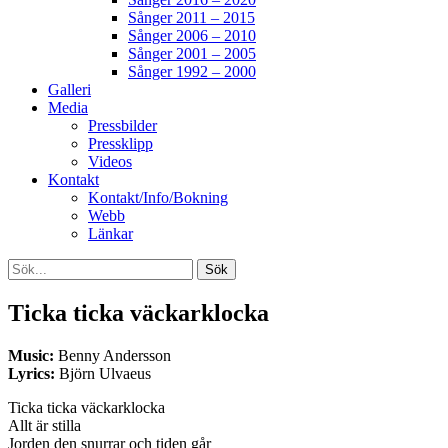
Sånger 2011 – 2015
Sånger 2006 – 2010
Sånger 2001 – 2005
Sånger 1992 – 2000
Galleri
Media
Pressbilder
Pressklipp
Videos
Kontakt
Kontakt/Info/Bokning
Webb
Länkar
Search
Sök
efter:
[label]
Ticka ticka väckarklocka
Music:
Benny Andersson
Lyrics:
Björn Ulvaeus
Ticka ticka väckarklocka
Allt är stilla
Jorden den snurrar och tiden går