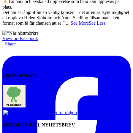
En nära och avskalad upplevelse som bara kan upplevas på
plats.
Det här är långt ifrån en vanlig konsert – det är en sällsynt möjlighet
att uppleva Helen Sjöholm och Anna Stadling tillsammans i ett
format som få får chansen att se.”
...
See More
See Less
View on Facebook
·
Share
ENGAGEMANG
Vi-skogen
Artister för miljön
ANMÄLAN TILL NYHETSBREV