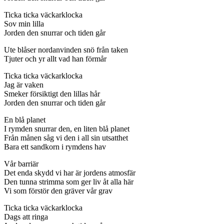
Ticka ticka väckarklocka
Sov min lilla
Jorden den snurrar och tiden går
Ute blåser nordanvinden snö från taken
Tjuter och yr allt vad han förmår
Ticka ticka väckarklocka
Jag är vaken
Smeker försiktigt den lillas hår
Jorden den snurrar och tiden går
En blå planet
I rymden snurrar den, en liten blå planet
Från månen såg vi den i all sin utsatthet
Bara ett sandkorn i rymdens hav
Vår barriär
Det enda skydd vi har är jordens atmosfär
Den tunna strimma som ger liv åt alla här
Vi som förstör den gräver vår grav
Ticka ticka väckarklocka
Dags att ringa