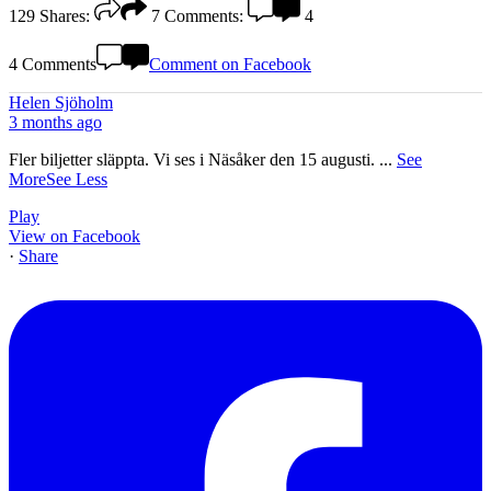
129
Shares:
7
Comments:
4
4 Comments
Comment on Facebook
Helen Sjöholm
3 months ago
Fler biljetter släppta. Vi ses i Näsåker den 15 augusti.
...
See
More
See Less
Play
View on Facebook
·
Share