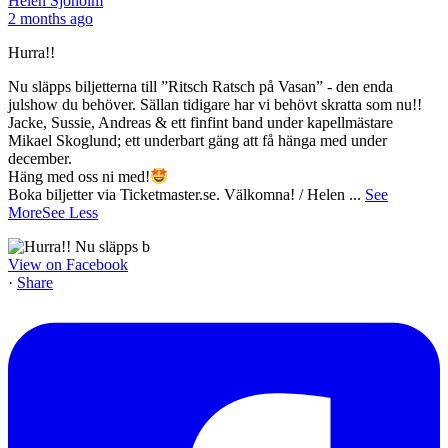
Helen Sjöholm
2 months ago
Hurra!!
Nu släpps biljetterna till ”Ritsch Ratsch på Vasan” - den enda
julshow du behöver. Sällan tidigare har vi behövt skratta som nu!!
Jacke, Sussie, Andreas & ett finfint band under kapellmästare
Mikael Skoglund; ett underbart gäng att få hänga med under
december.
Häng med oss ni med!
Boka biljetter via Ticketmaster.se. Välkomna! / Helen
...
See
More
See Less
View on Facebook
·
Share