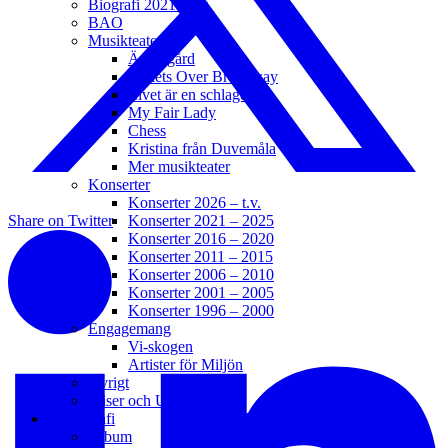
Biografi 2021 – t.v.
BAO
Musikteater
Änglagård
Bullets Over Broadway
Livet är en schlager
My Fair Lady
Chess
Kristina från Duvemåla
Mer musikteater
Konserter
Konserter 2026 – t.v.
Konserter 2021 – 2025
Share on Twitter
Konserter 2016 – 2020
Konserter 2011 – 2015
Konserter 2006 – 2010
Konserter 2001 – 2005
Konserter 1996 – 2000
Engagemang
Vi-skogen
Artister för Miljön
Övrigt
Priser och Utmärkelser
Diskografi
Album