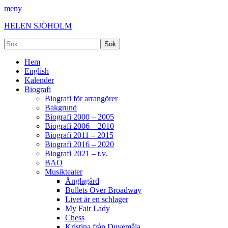
meny
HELEN SJÖHOLM
Sök
efter:
Facebook
Instagram
Spotify
[label]
Primär
Hoppa
Hem
till
English
meny
innehåll
Kalender
Biografi
Biografi för arrangörer
Bakgrund
Biografi 2000 – 2005
Biografi 2006 – 2010
Biografi 2011 – 2015
Biografi 2016 – 2020
Biografi 2021 – t.v.
BAO
Musikteater
Änglagård
Bullets Over Broadway
Livet är en schlager
My Fair Lady
Chess
Kristina från Duvemåla