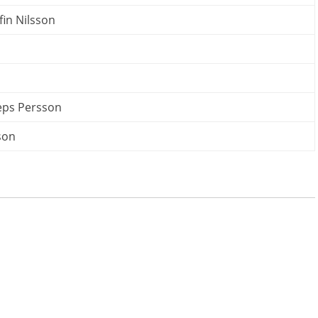
fin Nilsson
Peps Persson
son