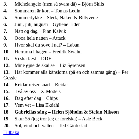
3.
Michelangelo (men så svara då) – Björn Skifs
4.
Sommaren är kort – Tomas Ledin
5.
Sommerlykke – Sterk, Naken & Biltyvene
6.
Juni, juli, augusti – Gyllene Tider
7.
Natt og dag – Finn Kalvik
8.
Oooa hela natten – Attack
9.
Hvor skal du sove i nat? – Laban
10.
Herrarna i hagen – Fredrik Swahn
11.
Vi ska fæst – DDE
12.
Mine øjne de skal se – Liz Sørensen
13.
Här kommer alla känslorna (på en och samma gång) – Per
Gessle
14.
Reidar reiser snart – Reidar
15.
Två av oss – X-Models
16.
Dag efter dag – Chips
17.
Vem vet – Lisa Ekdahl
18.
Gabriellas sång – Helen Sjöholm & Stefan Nilsson
19.
Skur 55 (jeg tror jeg er forelska) – Asle Beck
20.
Sol, vind och vatten – Ted Gärdestad
Tillbaka