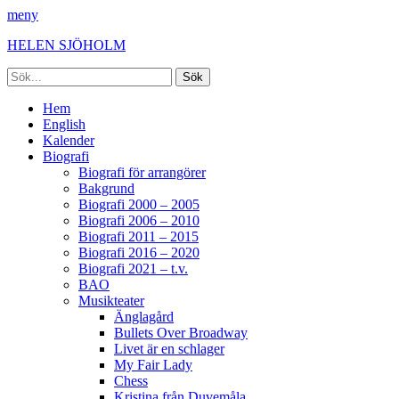
meny
HELEN SJÖHOLM
Sök
efter:
Facebook
Instagram
Spotify
[label]
Primär
Hoppa
Hem
till
English
meny
innehåll
Kalender
Biografi
Biografi för arrangörer
Bakgrund
Biografi 2000 – 2005
Biografi 2006 – 2010
Biografi 2011 – 2015
Biografi 2016 – 2020
Biografi 2021 – t.v.
BAO
Musikteater
Änglagård
Bullets Over Broadway
Livet är en schlager
My Fair Lady
Chess
Kristina från Duvemåla