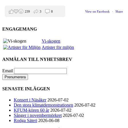
239
3
8
View on Facebook
·
Share
ENGAGEMANG
Helen Sjöholm
2 months ago
Vi-skogen
Artister för miljön
Den 5 juni blir det skön konsert med Nimbus på
Hamburger Börs.
ANMÄLAN TILL NYHETSBREV
Gör som jag - kom dit!! Det blir grymt
Nimbus är Melvin Andreassen/ Adil Backman &
Email
Ruben Granditsky och de är för kvällen
förstärkta med massor med begåvade vänner
SENASTE INLÄGGEN
82
1
5
View on Facebook
·
Share
Konsert i Näsåker
2026-07-02
Den stora klimatdemonstrationen
2026-07-02
KFUM-kören 60 år
2026-07-02
Helen Sjöholm
Sånger i novembermörkret
2026-07-02
2 months ago
Rodga Säteri
2026-06-08