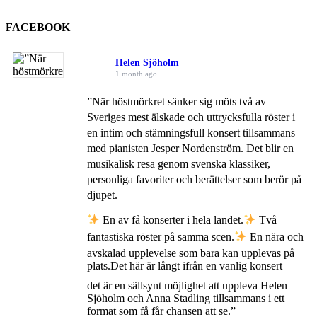
FACEBOOK
Helen Sjöholm
1 month ago
”När höstmörkret sänker sig möts två av
Sveriges mest älskade och uttrycksfulla röster i
en intim och stämningsfull konsert tillsammans
med pianisten Jesper Nordenström. Det blir en
musikalisk resa genom svenska klassiker,
personliga favoriter och berättelser som berör på
djupet.
En av få konserter i hela landet.
Två
fantastiska röster på samma scen.
En nära och
avskalad upplevelse som bara kan upplevas på
plats.
Det här är långt ifrån en vanlig konsert –
det är en sällsynt möjlighet att uppleva Helen
Sjöholm och Anna Stadling tillsammans i ett
format som få får chansen att se.”