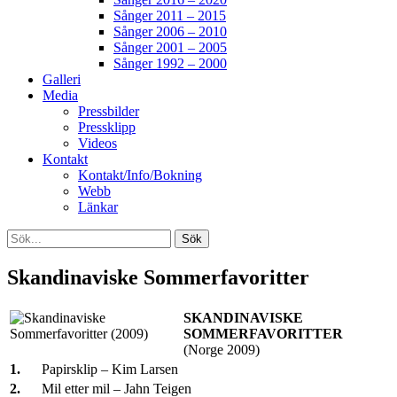
Sånger 2011 – 2015
Sånger 2006 – 2010
Sånger 2001 – 2005
Sånger 1992 – 2000
Galleri
Media
Pressbilder
Pressklipp
Videos
Kontakt
Kontakt/Info/Bokning
Webb
Länkar
Search
Sök
efter:
[label]
Skandinaviske Sommerfavoritter
SKANDINAVISKE
SOMMERFAVORITTER
(Norge 2009)
1.
Papirsklip – Kim Larsen
2.
Mil etter mil – Jahn Teigen