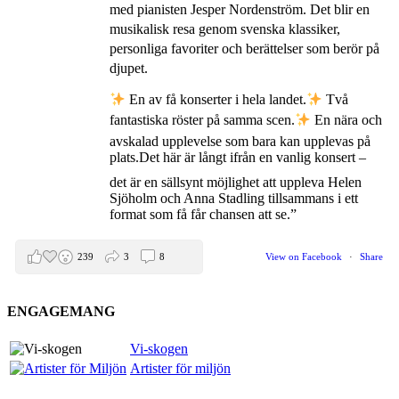
med pianisten Jesper Nordenström. Det blir en
musikalisk resa genom svenska klassiker,
personliga favoriter och berättelser som berör på
djupet.
En av få konserter i hela landet.
Två
fantastiska röster på samma scen.
En nära och
avskalad upplevelse som bara kan upplevas på
plats.
Det här är långt ifrån en vanlig konsert –
det är en sällsynt möjlighet att uppleva Helen
Sjöholm och Anna Stadling tillsammans i ett
format som få får chansen att se.”
239
3
8
View on Facebook
·
Share
ENGAGEMANG
Helen Sjöholm
2 months ago
Vi-skogen
Artister för miljön
Den 5 juni blir det skön konsert med Nimbus på
Hamburger Börs.