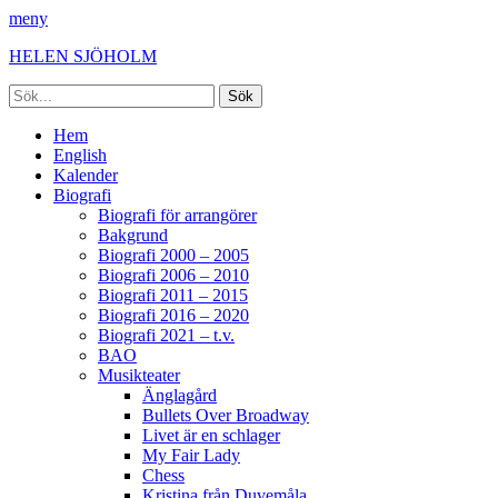
meny
HELEN SJÖHOLM
Sök
efter:
Facebook
Instagram
Spotify
[label]
Primär
Hoppa
Hem
till
English
meny
innehåll
Kalender
Biografi
Biografi för arrangörer
Bakgrund
Biografi 2000 – 2005
Biografi 2006 – 2010
Biografi 2011 – 2015
Biografi 2016 – 2020
Biografi 2021 – t.v.
BAO
Musikteater
Änglagård
Bullets Over Broadway
Livet är en schlager
My Fair Lady
Chess
Kristina från Duvemåla