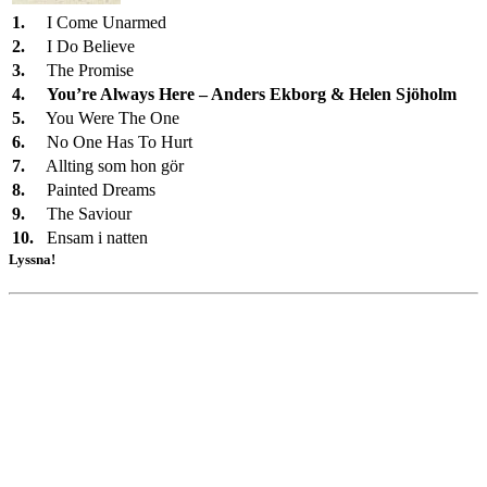
1.
I Come Unarmed
2.
I Do Believe
3.
The Promise
4.
You’re Always Here – Anders Ekborg & Helen Sjöholm
5.
You Were The One
6.
No One Has To Hurt
7.
Allting som hon gör
8.
Painted Dreams
9.
The Saviour
10.
Ensam i natten
Lyssna!