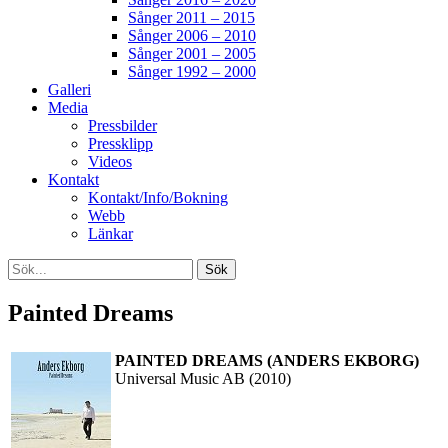
Sånger 2011 – 2015
Sånger 2006 – 2010
Sånger 2001 – 2005
Sånger 1992 – 2000
Galleri
Media
Pressbilder
Pressklipp
Videos
Kontakt
Kontakt/Info/Bokning
Webb
Länkar
Search
Sök
efter:
[label]
Painted Dreams
PAINTED DREAMS (ANDERS EKBORG)
Universal Music AB (2010)