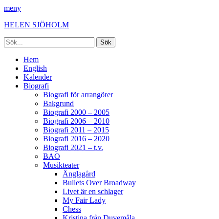
meny
HELEN SJÖHOLM
Sök
efter:
Facebook
Instagram
Spotify
[label]
Primär
Hoppa
Hem
till
English
meny
innehåll
Kalender
Biografi
Biografi för arrangörer
Bakgrund
Biografi 2000 – 2005
Biografi 2006 – 2010
Biografi 2011 – 2015
Biografi 2016 – 2020
Biografi 2021 – t.v.
BAO
Musikteater
Änglagård
Bullets Over Broadway
Livet är en schlager
My Fair Lady
Chess
Kristina från Duvemåla