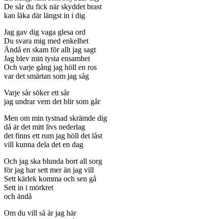
De sår du fick när skyddet brast
kan läka där längst in i dig
Jag gav dig vaga glesa ord
Du svara mig med enkelhet
Ändå en skam för allt jag sagt
Jag blev min tysta ensamhet
Och varje gång jag höll en ros
var det smärtan som jag såg
Varje sår söker ett sår
jag undrar vem det blir som går
Men om min tystnad skrämde dig
då är det mitt livs nederlag
det finns ett rum jag höll det låst
vill kunna dela det en dag
Och jag ska blunda bort all sorg
för jag har sett mer än jag vill
Sett kärlek komma och sen gå
Sett in i mörkret
och ändå
Om du vill så är jag här