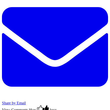
Share by Email
View Comments
likes
love