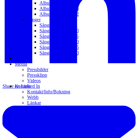
Album 2006 – 2010
Album 2003 – 2005
Album 1992 – 2002
Sånger
Sånger 2021 – t.v.
Sånger 2016 – 2020
Sånger 2011 – 2015
Sånger 2006 – 2010
Sånger 2001 – 2005
Sånger 1992 – 2000
Galleri
Media
Pressbilder
Pressklipp
Videos
Share on Linked In
Kontakt
Kontakt/Info/Bokning
Webb
Länkar