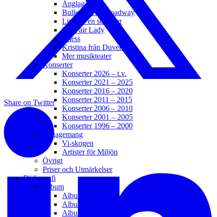
Änglagård
Bullets Over Broadway
Livet är en schlager
My Fair Lady
Chess
Kristina från Duvemåla
Mer musikteater
Konserter
Konserter 2026 – t.v.
Konserter 2021 – 2025
Konserter 2016 – 2020
Konserter 2011 – 2015
Share on Twitter
Konserter 2006 – 2010
Konserter 2001 – 2005
Konserter 1996 – 2000
Engagemang
Vi-skogen
Artister för Miljön
Övrigt
Priser och Utmärkelser
Diskografi
Album
Album 2021 – t.v.
Album 2016 – 2020
Album 2011 – 2015