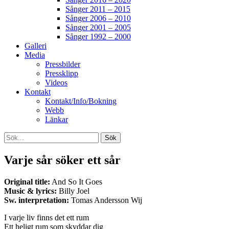
Sånger 2011 – 2015
Sånger 2006 – 2010
Sånger 2001 – 2005
Sånger 1992 – 2000
Galleri
Media
Pressbilder
Pressklipp
Videos
Kontakt
Kontakt/Info/Bokning
Webb
Länkar
Search
Sök
efter:
[label]
Varje sår söker ett sår
Original title:
And So It Goes
Music & lyrics:
Billy Joel
Sw. interpretation:
Tomas Andersson Wij
I varje liv finns det ett rum
Ett heligt rum som skyddar dig