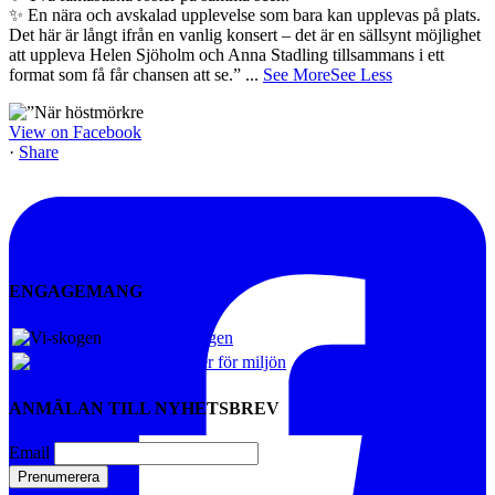
✨ En nära och avskalad upplevelse som bara kan upplevas på plats.
Det här är långt ifrån en vanlig konsert – det är en sällsynt möjlighet
att uppleva Helen Sjöholm och Anna Stadling tillsammans i ett
format som få får chansen att se.”
...
See More
See Less
View on Facebook
·
Share
ENGAGEMANG
Vi-skogen
Artister för miljön
ANMÄLAN TILL NYHETSBREV
Email