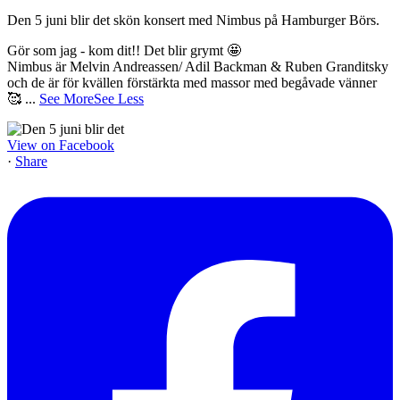
Den 5 juni blir det skön konsert med Nimbus på Hamburger Börs.
Gör som jag - kom dit!! Det blir grymt 🤩
Nimbus är Melvin Andreassen/ Adil Backman & Ruben Granditsky
och de är för kvällen förstärkta med massor med begåvade vänner
🥰
...
See More
See Less
View on Facebook
·
Share