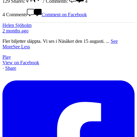
129
Shares:
7
Comments:
4
4 Comments
Comment on Facebook
Helen Sjöholm
2 months ago
Fler biljetter släppta. Vi ses i Näsåker den 15 augusti.
...
See
More
See Less
Play
View on Facebook
·
Share