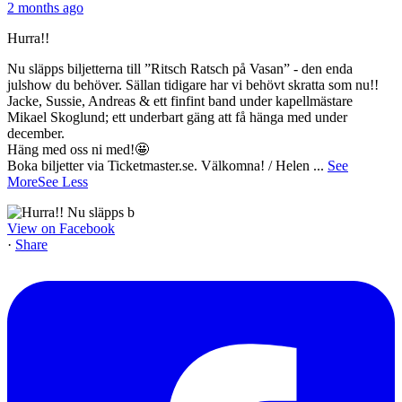
2 months ago
Hurra!!
Nu släpps biljetterna till ”Ritsch Ratsch på Vasan” - den enda
julshow du behöver. Sällan tidigare har vi behövt skratta som nu!!
Jacke, Sussie, Andreas & ett finfint band under kapellmästare
Mikael Skoglund; ett underbart gäng att få hänga med under
december.
Häng med oss ni med!🤩
Boka biljetter via Ticketmaster.se. Välkomna! / Helen
...
See
More
See Less
View on Facebook
·
Share