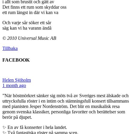
i allt som brustit och gått av
Det finns ett rum som skyddar oss
ett rum längst in där vi kan va
Och varje sår söker ett sår
säg kan vi ha varann ändå
© 2010 Universal Music AB
Tillbaka
FACEBOOK
Helen Sjöholm
1 month ago
”När höstmörkret sänker sig möts två av Sveriges mest älskade och
uttrycksfulla röster i en intim och stämningsfull konsert tillsammans
med pianisten Jesper Nordenström. Det blir en musikalisk resa
genom svenska klassiker, personliga favoriter och berättelser som
berör på djupet.
✨ En av få konserter i hela landet.
✨ Två fantastiska röster på samma scen.