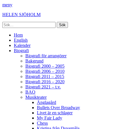
meny
HELEN SJÖHOLM
Sök
efter:
Facebook
Instagram
Spotify
[label]
Primär
Hoppa
Hem
till
English
meny
innehåll
Kalender
Biografi
Biografi för arrangörer
Bakgrund
Biografi 2000 – 2005
Biografi 2006 – 2010
Biografi 2011 – 2015
Biografi 2016 – 2020
Biografi 2021 – t.v.
BAO
Musikteater
Änglagård
Bullets Over Broadway
Livet är en schlager
My Fair Lady
Chess
Kristina från Duvemåla