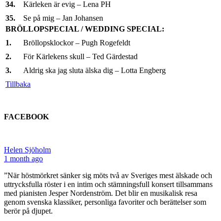
34.
Kärleken är evig – Lena PH
35.
Se på mig – Jan Johansen
BRÖLLOPSPECIAL / WEDDING SPECIAL:
1.
Bröllopsklockor – Pugh Rogefeldt
2.
För Kärlekens skull – Ted Gärdestad
3.
Aldrig ska jag sluta älska dig – Lotta Engberg
Tillbaka
FACEBOOK
Helen Sjöholm
1 month ago
”När höstmörkret sänker sig möts två av Sveriges mest älskade och
uttrycksfulla röster i en intim och stämningsfull konsert tillsammans
med pianisten Jesper Nordenström. Det blir en musikalisk resa
genom svenska klassiker, personliga favoriter och berättelser som
berör på djupet.