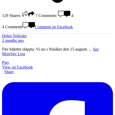
129
Shares:
7
Comments:
4
4 Comments
Comment on Facebook
Helen Sjöholm
2 months ago
Fler biljetter släppta. Vi ses i Näsåker den 15 augusti.
...
See
More
See Less
Play
View on Facebook
·
Share