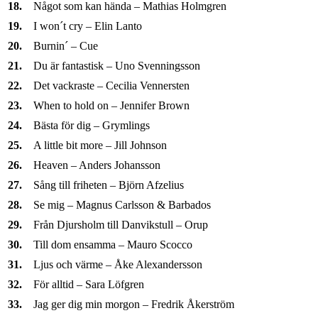
18.
Något som kan hända – Mathias Holmgren
19.
I won´t cry – Elin Lanto
20.
Burnin´ – Cue
21.
Du är fantastisk – Uno Svenningsson
22.
Det vackraste – Cecilia Vennersten
23.
When to hold on – Jennifer Brown
24.
Bästa för dig – Grymlings
25.
A little bit more – Jill Johnson
26.
Heaven – Anders Johansson
27.
Sång till friheten – Björn Afzelius
28.
Se mig – Magnus Carlsson & Barbados
29.
Från Djursholm till Danvikstull – Orup
30.
Till dom ensamma – Mauro Scocco
31.
Ljus och värme – Åke Alexandersson
32.
För alltid – Sara Löfgren
33.
Jag ger dig min morgon – Fredrik Åkerström