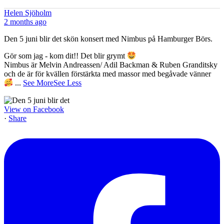
Helen Sjöholm
2 months ago
Den 5 juni blir det skön konsert med Nimbus på Hamburger Börs.
Gör som jag - kom dit!! Det blir grymt
Nimbus är Melvin Andreassen/ Adil Backman & Ruben Granditsky
och de är för kvällen förstärkta med massor med begåvade vänner
...
See More
See Less
View on Facebook
·
Share