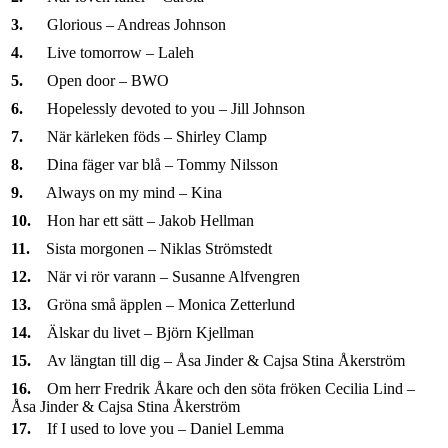
3.
Glorious – Andreas Johnson
4.
Live tomorrow – Laleh
5.
Open door – BWO
6.
Hopelessly devoted to you – Jill Johnson
7.
När kärleken föds – Shirley Clamp
8.
Dina fäger var blå – Tommy Nilsson
9.
Always on my mind – Kina
10.
Hon har ett sätt – Jakob Hellman
11.
Sista morgonen – Niklas Strömstedt
12.
När vi rör varann – Susanne Alfvengren
13.
Gröna små äpplen – Monica Zetterlund
14.
Älskar du livet – Björn Kjellman
15.
Av längtan till dig – Åsa Jinder & Cajsa Stina Åkerström
16.
Om herr Fredrik Åkare och den söta fröken Cecilia Lind –
Åsa Jinder & Cajsa Stina Åkerström
17.
If I used to love you – Daniel Lemma