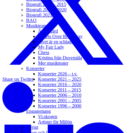
Biografi 2011 – 2015
Biografi 2016 – 2020
Biografi 2021 – t.v.
BAO
Musikteater
Änglagård
Bullets Over Broadway
Livet är en schlager
My Fair Lady
Chess
Kristina från Duvemåla
Mer musikteater
Konserter
Konserter 2026 – t.v.
Konserter 2021 – 2025
Share on Twitter
Konserter 2016 – 2020
Konserter 2011 – 2015
Konserter 2006 – 2010
Konserter 2001 – 2005
Konserter 1996 – 2000
Engagemang
Vi-skogen
Artister för Miljön
Övrigt
Priser och Utmärkelser