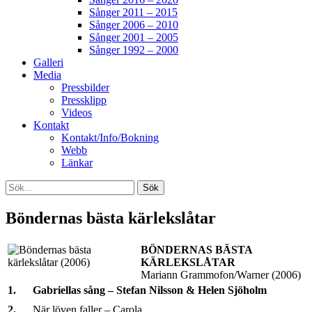
Sånger 2011 – 2015
Sånger 2006 – 2010
Sånger 2001 – 2005
Sånger 1992 – 2000
Galleri
Media
Pressbilder
Pressklipp
Videos
Kontakt
Kontakt/Info/Bokning
Webb
Länkar
Search
Sök
efter:
[label]
Böndernas bästa kärlekslåtar
BÖNDERNAS BÄSTA
KÄRLEKSLÅTAR
Mariann Grammofon/Warner (2006)
1.
Gabriellas sång – Stefan Nilsson & Helen Sjöholm
2.
När löven faller – Carola