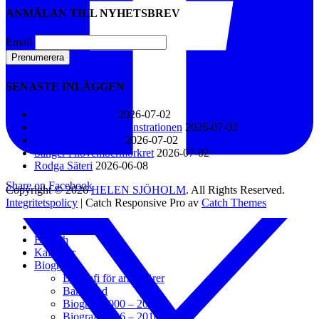
ANMÄLAN TILL NYHETSBREV
Email
SENASTE INLÄGGEN
Konsert i Näsåker
2026-07-02
Den stora klimatdemonstrationen
2026-07-02
KFUM-kören 60 år
2026-07-02
Sånger i novembermörkret
2026-07-02
Rodga Säteri
2026-06-08
Share on Facebook
Copyright © 2026
HELEN SJÖHOLM
. All Rights Reserved.
Integritetspolicy
| Catch Responsive Pro av
Catch Themes
Scrolla
Hem
upp
English
Kalender
Biografi
Biografi för arrangörer
Bakgrund
Biografi 2000 – 2005
Biografi 2006 – 2010