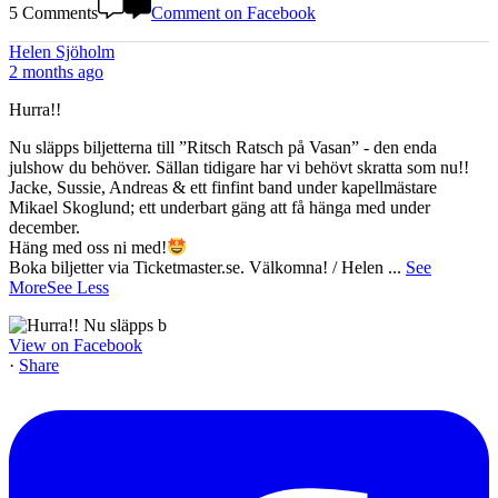
5 Comments
Comment on Facebook
Helen Sjöholm
2 months ago
Hurra!!
Nu släpps biljetterna till ”Ritsch Ratsch på Vasan” - den enda
julshow du behöver. Sällan tidigare har vi behövt skratta som nu!!
Jacke, Sussie, Andreas & ett finfint band under kapellmästare
Mikael Skoglund; ett underbart gäng att få hänga med under
december.
Häng med oss ni med!
Boka biljetter via Ticketmaster.se. Välkomna! / Helen
...
See
More
See Less
View on Facebook
·
Share