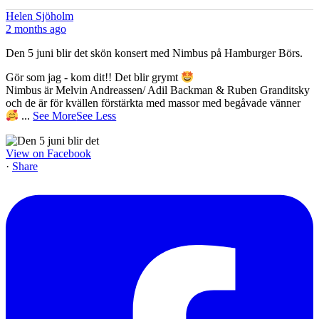
Helen Sjöholm
2 months ago
Den 5 juni blir det skön konsert med Nimbus på Hamburger Börs.
Gör som jag - kom dit!! Det blir grymt
Nimbus är Melvin Andreassen/ Adil Backman & Ruben Granditsky
och de är för kvällen förstärkta med massor med begåvade vänner
...
See More
See Less
View on Facebook
·
Share