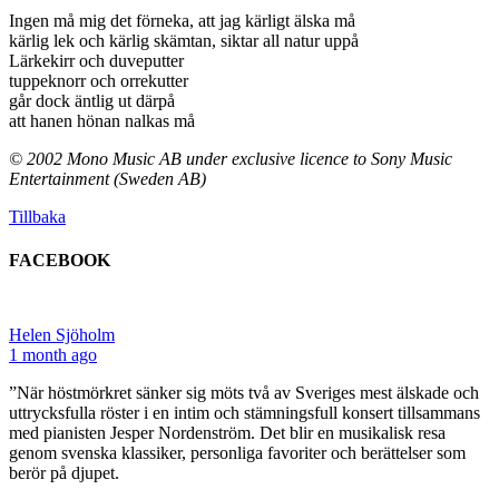
Ingen må mig det förneka, att jag kärligt älska må
kärlig lek och kärlig skämtan, siktar all natur uppå
Lärkekirr och duveputter
tuppeknorr och orrekutter
går dock äntlig ut därpå
att hanen hönan nalkas må
© 2002 Mono Music AB under exclusive licence to Sony Music
Entertainment (Sweden AB)
Tillbaka
FACEBOOK
Helen Sjöholm
1 month ago
”När höstmörkret sänker sig möts två av Sveriges mest älskade och
uttrycksfulla röster i en intim och stämningsfull konsert tillsammans
med pianisten Jesper Nordenström. Det blir en musikalisk resa
genom svenska klassiker, personliga favoriter och berättelser som
berör på djupet.