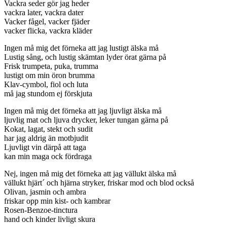
Vackra seder gör jag heder
vackra later, vackra dater
Vacker fågel, vacker fjäder
vacker flicka, vackra kläder
Ingen må mig det förneka att jag lustigt älska må
Lustig sång, och lustig skämtan lyder örat gärna på
Frisk trumpeta, puka, trumma
lustigt om min öron brumma
Klav-cymbol, fiol och luta
må jag stundom ej förskjuta
Ingen må mig det förneka att jag ljuvligt älska må
ljuvlig mat och ljuva drycker, leker tungan gärna på
Kokat, lagat, stekt och sudit
har jag aldrig än motbjudit
Ljuvligt vin därpå att taga
kan min maga ock fördraga
Nej, ingen må mig det förneka att jag vällukt älska må
vällukt hjärt´ och hjärna stryker, friskar mod och blod också
Olivan, jasmin och ambra
friskar opp min kist- och kambrar
Rosen-Benzoe-tinctura
hand och kinder livligt skura