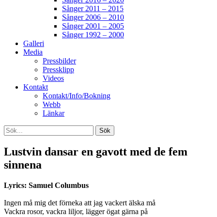
Sånger 2011 – 2015
Sånger 2006 – 2010
Sånger 2001 – 2005
Sånger 1992 – 2000
Galleri
Media
Pressbilder
Pressklipp
Videos
Kontakt
Kontakt/Info/Bokning
Webb
Länkar
Search
Sök
efter:
[label]
Lustvin dansar en gavott med de fem
sinnena
Lyrics: Samuel Columbus
Ingen må mig det förneka att jag vackert älska må
Vackra rosor, vackra liljor, lägger ögat gärna på