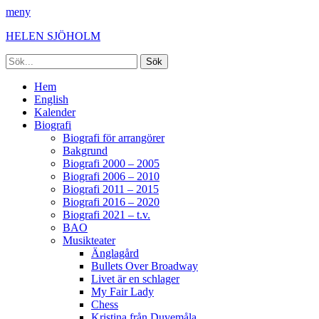
meny
HELEN SJÖHOLM
Sök
efter:
Facebook
Instagram
Spotify
[label]
Primär
Hoppa
Hem
till
English
meny
innehåll
Kalender
Biografi
Biografi för arrangörer
Bakgrund
Biografi 2000 – 2005
Biografi 2006 – 2010
Biografi 2011 – 2015
Biografi 2016 – 2020
Biografi 2021 – t.v.
BAO
Musikteater
Änglagård
Bullets Over Broadway
Livet är en schlager
My Fair Lady
Chess
Kristina från Duvemåla