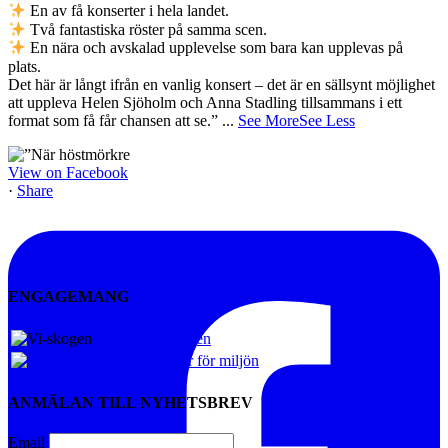
En av få konserter i hela landet.
Två fantastiska röster på samma scen.
En nära och avskalad upplevelse som bara kan upplevas på
plats.
Det här är långt ifrån en vanlig konsert – det är en sällsynt möjlighet
att uppleva Helen Sjöholm och Anna Stadling tillsammans i ett
format som få får chansen att se.”
...
See More
See Less
View on Facebook
·
Share
ENGAGEMANG
Vi-skogen
Artister för miljön
ANMÄLAN TILL NYHETSBREV
Email