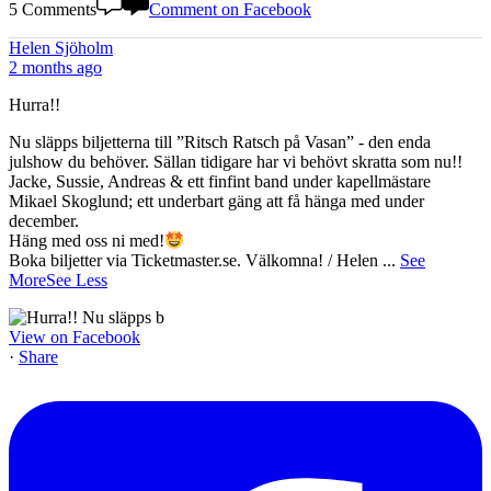
5 Comments
Comment on Facebook
Helen Sjöholm
2 months ago
Hurra!!
Nu släpps biljetterna till ”Ritsch Ratsch på Vasan” - den enda
julshow du behöver. Sällan tidigare har vi behövt skratta som nu!!
Jacke, Sussie, Andreas & ett finfint band under kapellmästare
Mikael Skoglund; ett underbart gäng att få hänga med under
december.
Häng med oss ni med!
Boka biljetter via Ticketmaster.se. Välkomna! / Helen
...
See
More
See Less
View on Facebook
·
Share