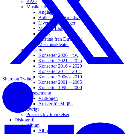
BAO
Musikteater
Änglagård
Bullets Over Broadway
Livet är en schlager
My Fair Lady
Chess
Kristina från Duvemåla
Mer musikteater
Konserter
Konserter 2026 – t.v.
Konserter 2021 – 2025
Konserter 2016 – 2020
Konserter 2011 – 2015
Konserter 2006 – 2010
Share on Twitter
Konserter 2001 – 2005
Konserter 1996 – 2000
Engagemang
Vi-skogen
Artister för Miljön
Övrigt
Priser och Utmärkelser
Diskografi
Album
Album 2021 – t.v.