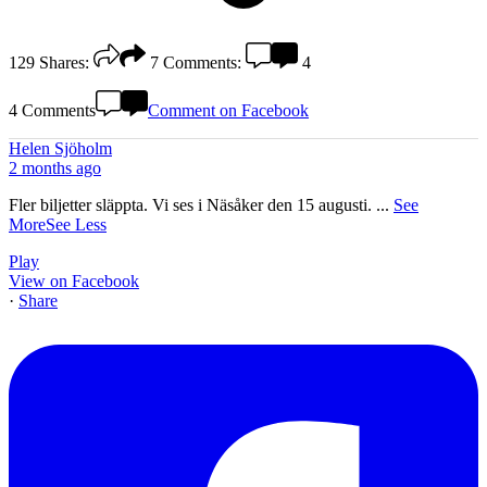
129
Shares:
7
Comments:
4
4 Comments
Comment on Facebook
Helen Sjöholm
2 months ago
Fler biljetter släppta. Vi ses i Näsåker den 15 augusti.
...
See
More
See Less
Play
View on Facebook
·
Share