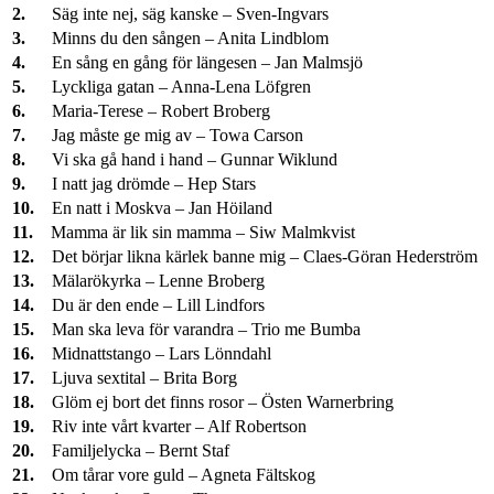
2.
Säg inte nej, säg kanske – Sven-Ingvars
3.
Minns du den sången – Anita Lindblom
4.
En sång en gång för längesen – Jan Malmsjö
5.
Lyckliga gatan – Anna-Lena Löfgren
6.
Maria-Terese – Robert Broberg
7.
Jag måste ge mig av – Towa Carson
8.
Vi ska gå hand i hand – Gunnar Wiklund
9.
I natt jag drömde – Hep Stars
10.
En natt i Moskva – Jan Höiland
11.
Mamma är lik sin mamma – Siw Malmkvist
12.
Det börjar likna kärlek banne mig – Claes-Göran Hederström
13.
Mälarökyrka – Lenne Broberg
14.
Du är den ende – Lill Lindfors
15.
Man ska leva för varandra – Trio me Bumba
16.
Midnattstango – Lars Lönndahl
17.
Ljuva sextital – Brita Borg
18.
Glöm ej bort det finns rosor – Östen Warnerbring
19.
Riv inte vårt kvarter – Alf Robertson
20.
Familjelycka – Bernt Staf
21.
Om tårar vore guld – Agneta Fältskog