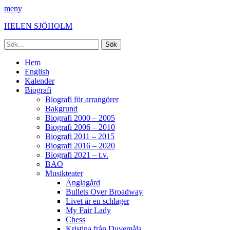
meny
HELEN SJÖHOLM
Sök
efter:
Facebook
Instagram
Spotify
[label]
Primär
Hoppa
Hem
till
English
meny
innehåll
Kalender
Biografi
Biografi för arrangörer
Bakgrund
Biografi 2000 – 2005
Biografi 2006 – 2010
Biografi 2011 – 2015
Biografi 2016 – 2020
Biografi 2021 – t.v.
BAO
Musikteater
Änglagård
Bullets Over Broadway
Livet är en schlager
My Fair Lady
Chess
Kristina från Duvemåla