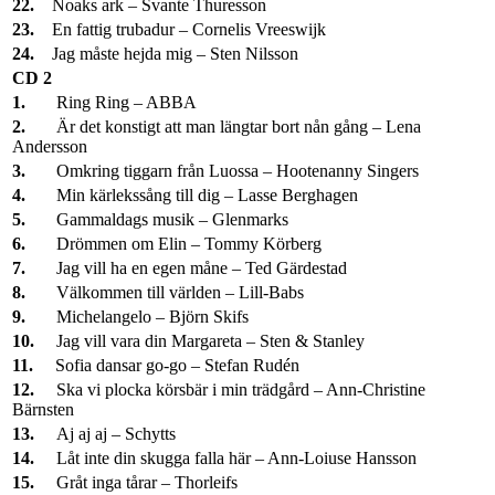
22.
Noaks ark – Svante Thuresson
23.
En fattig trubadur – Cornelis Vreeswijk
24.
Jag måste hejda mig – Sten Nilsson
CD 2
1.
Ring Ring – ABBA
2.
Är det konstigt att man längtar bort nån gång – Lena
Andersson
3.
Omkring tiggarn från Luossa – Hootenanny Singers
4.
Min kärlekssång till dig – Lasse Berghagen
5.
Gammaldags musik – Glenmarks
6.
Drömmen om Elin – Tommy Körberg
7.
Jag vill ha en egen måne – Ted Gärdestad
8.
Välkommen till världen – Lill-Babs
9.
Michelangelo – Björn Skifs
10.
Jag vill vara din Margareta – Sten & Stanley
11.
Sofia dansar go-go – Stefan Rudén
12.
Ska vi plocka körsbär i min trädgård – Ann-Christine
Bärnsten
13.
Aj aj aj – Schytts
14.
Låt inte din skugga falla här – Ann-Loiuse Hansson
15.
Gråt inga tårar – Thorleifs