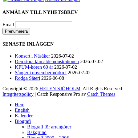
Hamburger Börs.
ANMÄLAN TILL NYHETSBREV
Gör som jag - kom dit!! Det blir grymt 🤩
Nimbus är Melvin Andreassen/ Adil Backman &
Email
Ruben Granditsky och de är för kvällen
förstärkta med massor med begåvade vänner 🥰
SENASTE INLÄGGEN
82
1
5
View on Facebook
·
Share
Konsert i Näsåker
2026-07-02
Den stora klimatdemonstrationen
2026-07-02
KFUM-kören 60 år
2026-07-02
Helen Sjöholm
Sånger i novembermörkret
2026-07-02
2 months ago
Rodga Säteri
2026-06-08
Copyright © 2026
HELEN SJÖHOLM
. All Rights Reserved.
Hurra!!
Integritetspolicy
| Catch Responsive Pro av
Catch Themes
Nu släpps biljetterna till ”Ritsch Ratsch på
Scrolla
Vasan” - den enda julshow du behöver. Sällan
Hem
upp
tidigare har vi behövt skratta som nu!!
Jacke,
English
Kalender
Sussie, Andreas & ett finfint band under
Biografi
kapellmästare Mikael Skoglund; ett underbart
Biografi för arrangörer
gäng att få hänga med under december.
Häng
Bakgrund
med oss ni med!🤩
Boka biljetter via
Biografi 2000 – 2005