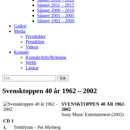
Sånger 2011 – 2015
Sånger 2006 – 2010
Sånger 2001 – 2005
Sånger 1992 – 2000
Galleri
Media
Pressbilder
Pressklipp
Videos
Kontakt
Kontakt/Info/Bokning
Webb
Länkar
Search
Sök
efter:
[label]
Svensktoppen 40 år 1962 – 2002
SVENSKTOPPEN 40 ÅR 1962-
2002
Sony Music Entertainment (2002)
CD 1
1.
Trettifyran – Per Myrberg