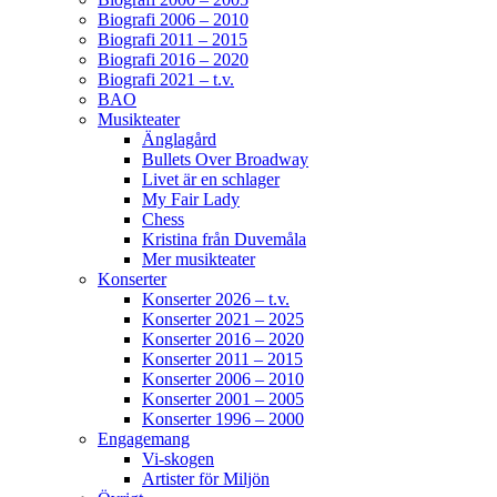
Ticketmaster.se. Välkomna! / Helen
Biografi 2006 – 2010
Biografi 2011 – 2015
Biografi 2016 – 2020
129
7
4
View on Facebook
·
Share
Biografi 2021 – t.v.
BAO
Musikteater
Änglagård
Helen Sjöholm
Bullets Over Broadway
2 months ago
Livet är en schlager
My Fair Lady
Fler biljetter släppta. Vi ses i Näsåker den 15
Chess
augusti.
Kristina från Duvemåla
Mer musikteater
Konserter
861
10
58
View on Facebook
·
Share
Konserter 2026 – t.v.
Konserter 2021 – 2025
Konserter 2016 – 2020
Konserter 2011 – 2015
Helen Sjöholm
Konserter 2006 – 2010
3 months ago
Konserter 2001 – 2005
Konserter 1996 – 2000
JOJJE
Engagemang
Vi-skogen
Det är fortfarande helt overkligt att du är borta.
Artister för Miljön
Jag fattar inte ... vi jobbade ju ihop bara några