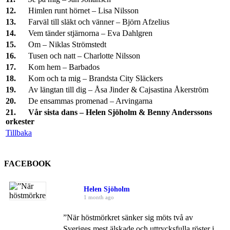
12.
Himlen runt hörnet – Lisa Nilsson
13.
Farväl till släkt och vänner – Björn Afzelius
14.
Vem tänder stjärnorna – Eva Dahlgren
15.
Om – Niklas Strömstedt
16.
Tusen och natt – Charlotte Nilsson
17.
Kom hem – Barbados
18.
Kom och ta mig – Brandsta City Släckers
19.
Av längtan till dig – Åsa Jinder & Cajsastina Åkerström
20.
De ensammas promenad – Arvingarna
21.
Vår sista dans – Helen Sjöholm & Benny Anderssons
orkester
Tillbaka
FACEBOOK
Helen Sjöholm
1 month ago
”När höstmörkret sänker sig möts två av
Sveriges mest älskade och uttrycksfulla röster i