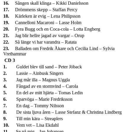
16.
Sången skall klinga – Kikki Danielsson
17.
Drömmens skepp – Staffan Percy
18.
Kärleken är evig – Lena Philipsson
19.
Cannelloni Macaroni – Lasse Holm
20.
Fyra Bugg och en Coca-cola – Lotta Engberg
21.
Jag blir hellre jagad av vargar – Orup
22.
Så länge vi har varandra – Ratata
23.
Balladen om Fredrik Åkare och Cecilia Lind – Sylvia
Vrethammar
CD 3
1.
Guldet blev till sand – Peter Jöback
2.
Lassie – Ainbusk Singers
3.
Jag mår illa – Magnus Uggla
4.
Fångad av en stormvind – Carola
5.
En del av mitt hjärta – Tomas Ledin
6.
Sparvöga – Marie Fredriksson
7.
En dag – Tommy Nilsson
8.
De sista ljuva åren – Lasse Stefanz & Christina Lindberg
9.
Till min kära – Streaplers
10.
Vem vet – Lisa Ekdahl
11.
Se på mig – Jan Johansen