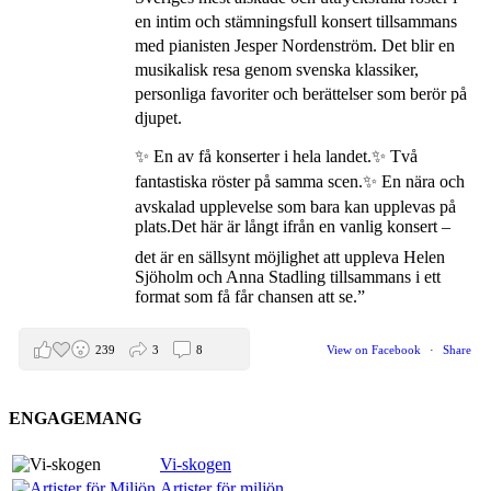
en intim och stämningsfull konsert tillsammans
med pianisten Jesper Nordenström. Det blir en
musikalisk resa genom svenska klassiker,
personliga favoriter och berättelser som berör på
djupet.
✨ En av få konserter i hela landet.
✨ Två
fantastiska röster på samma scen.
✨ En nära och
avskalad upplevelse som bara kan upplevas på
plats.
Det här är långt ifrån en vanlig konsert –
det är en sällsynt möjlighet att uppleva Helen
Sjöholm och Anna Stadling tillsammans i ett
format som få får chansen att se.”
239
3
8
View on Facebook
·
Share
ENGAGEMANG
Helen Sjöholm
2 months ago
Vi-skogen
Artister för miljön
Den 5 juni blir det skön konsert med Nimbus på