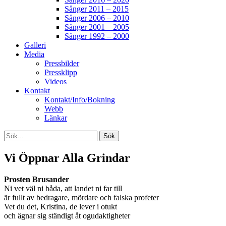
Sånger 2011 – 2015
Sånger 2006 – 2010
Sånger 2001 – 2005
Sånger 1992 – 2000
Galleri
Media
Pressbilder
Pressklipp
Videos
Kontakt
Kontakt/Info/Bokning
Webb
Länkar
Search
Sök
efter:
[label]
Vi Öppnar Alla Grindar
Prosten Brusander
Ni vet väl ni båda, att landet ni far till
är fullt av bedragare, mördare och falska profeter
Vet du det, Kristina, de lever i otukt
och ägnar sig ständigt åt ogudaktigheter