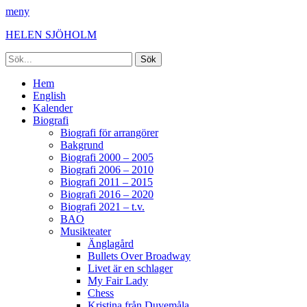
meny
HELEN SJÖHOLM
Sök
efter:
Facebook
Instagram
Spotify
[label]
Primär
Hoppa
Hem
till
English
meny
innehåll
Kalender
Biografi
Biografi för arrangörer
Bakgrund
Biografi 2000 – 2005
Biografi 2006 – 2010
Biografi 2011 – 2015
Biografi 2016 – 2020
Biografi 2021 – t.v.
BAO
Musikteater
Änglagård
Bullets Over Broadway
Livet är en schlager
My Fair Lady
Chess
Kristina från Duvemåla