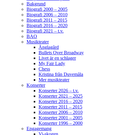
Bakgrund
Biografi 2000 – 2005
129
7
4
View on Facebook
·
Share
Biografi 2006 – 2010
Biografi 2011 – 2015
Biografi 2016 – 2020
Biografi 2021 – t.v.
Helen Sjöholm
3 months ago
BAO
Musikteater
Änglagård
Fler biljetter släppta. Vi ses i Näsåker den 15
Bullets Over Broadway
augusti.
Livet är en schlager
My Fair Lady
861
10
58
View on Facebook
·
Share
Chess
Kristina från Duvemåla
Mer musikteater
Konserter
Helen Sjöholm
Konserter 2026 – t.v.
3 months ago
Konserter 2021 – 2025
Konserter 2016 – 2020
JOJJE
Konserter 2011 – 2015
Konserter 2006 – 2010
Det är fortfarande helt overkligt att du är borta.
Konserter 2001 – 2005
Jag fattar inte ... vi jobbade ju ihop bara några
Konserter 1996 – 2000
dagar innan du lämnade oss. Allt var som vanligt
Engagemang
- du spelade så fantastiskt.
Konserterna,
Vi-skogen