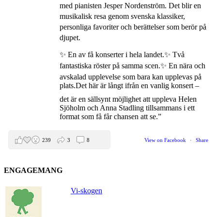
med pianisten Jesper Nordenström. Det blir en
musikalisk resa genom svenska klassiker,
personliga favoriter och berättelser som berör på
djupet.
✨ En av få konserter i hela landet.
✨ Två
fantastiska röster på samma scen.
✨ En nära och
avskalad upplevelse som bara kan upplevas på
plats.
Det här är långt ifrån en vanlig konsert –
det är en sällsynt möjlighet att uppleva Helen
Sjöholm och Anna Stadling tillsammans i ett
format som få får chansen att se.”
239
3
8
View on Facebook
·
Share
ENGAGEMANG
Helen Sjöholm
2 months ago
Vi-skogen
Den 5 juni blir det skön konsert med Nimbus på
Hamburger Börs.