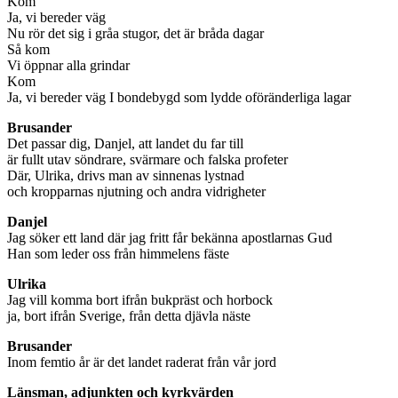
Kom
Ja, vi bereder väg
Nu rör det sig i gråa stugor, det är bråda dagar
Så kom
Vi öppnar alla grindar
Kom
Ja, vi bereder väg I bondebygd som lydde oföränderliga lagar
Brusander
Det passar dig, Danjel, att landet du far till
är fullt utav söndrare, svärmare och falska profeter
Där, Ulrika, drivs man av sinnenas lystnad
och kropparnas njutning och andra vidrigheter
Danjel
Jag söker ett land där jag fritt får bekänna apostlarnas Gud
Han som leder oss från himmelens fäste
Ulrika
Jag vill komma bort ifrån bukpräst och horbock
ja, bort ifrån Sverige, från detta djävla näste
Brusander
Inom femtio år är det landet raderat från vår jord
Länsman, adjunkten och kyrkvärden