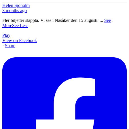
Helen Sjöholm
3 months ago
Fler biljetter släppta. Vi ses i Näsåker den 15 augusti.
...
See
More
See Less
Play
View on Facebook
·
Share