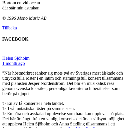
Bortom en vid ocean
där står min astrakan
© 1996 Mono Music AB
Tillbaka
FACEBOOK
Helen Sjöholm
1 month ago
”När höstmörkret sänker sig möts två av Sveriges mest älskade och
uttrycksfulla röster i en intim och stämningsfull konsert tillsammans
med pianisten Jesper Nordenström. Det blir en musikalisk resa
genom svenska klassiker, personliga favoriter och berättelser som
berör på djupet.
✨ En av få konserter i hela landet.
✨ Två fantastiska röster på samma scen.
✨ En nära och avskalad upplevelse som bara kan upplevas på plats.
Det här är långt ifrån en vanlig konsert – det är en sällsynt möjlighet
att uppleva Helen Sjöholm och Anna Stadling tillsammans i ett