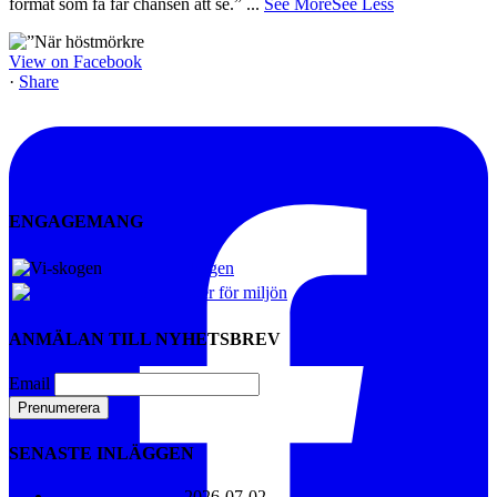
format som få får chansen att se.”
...
See More
See Less
View on Facebook
·
Share
ENGAGEMANG
Vi-skogen
Artister för miljön
ANMÄLAN TILL NYHETSBREV
Email
SENASTE INLÄGGEN
Konsert i Näsåker
2026-07-02