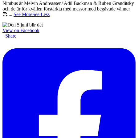
Nimbus är Melvin Andreassen/ Adil Backman & Ruben Granditsky
och de är för kvällen förstärkta med massor med begåvade vänner
🥰
...
See More
See Less
View on Facebook
·
Share