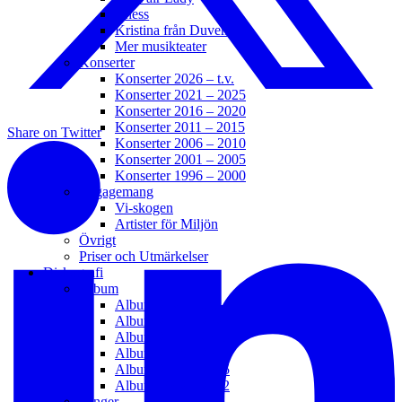
Chess
Kristina från Duvemåla
Mer musikteater
Konserter
Konserter 2026 – t.v.
Konserter 2021 – 2025
Konserter 2016 – 2020
Konserter 2011 – 2015
Share on Twitter
Konserter 2006 – 2010
Konserter 2001 – 2005
Konserter 1996 – 2000
Engagemang
Vi-skogen
Artister för Miljön
Övrigt
Priser och Utmärkelser
Diskografi
Album
Album 2021 – t.v.
Album 2016 – 2020
Album 2011 – 2015
Album 2006 – 2010
Album 2003 – 2005
Album 1992 – 2002
Sånger