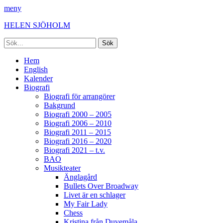
meny
HELEN SJÖHOLM
Sök
efter:
Facebook
Instagram
Spotify
[label]
Primär
Hoppa
Hem
till
English
meny
innehåll
Kalender
Biografi
Biografi för arrangörer
Bakgrund
Biografi 2000 – 2005
Biografi 2006 – 2010
Biografi 2011 – 2015
Biografi 2016 – 2020
Biografi 2021 – t.v.
BAO
Musikteater
Änglagård
Bullets Over Broadway
Livet är en schlager
My Fair Lady
Chess
Kristina från Duvemåla