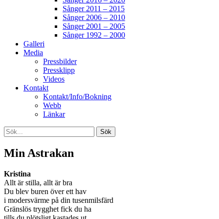
Sånger 2011 – 2015
Sånger 2006 – 2010
Sånger 2001 – 2005
Sånger 1992 – 2000
Galleri
Media
Pressbilder
Pressklipp
Videos
Kontakt
Kontakt/Info/Bokning
Webb
Länkar
Search
Sök
efter:
[label]
Min Astrakan
Kristina
Allt är stilla, allt är bra
Du blev buren över ett hav
i modersvärme på din tusenmilsfärd
Gränslös trygghet fick du ha
tills du plötsligt kastades ut