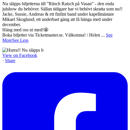
Nu släpps biljetterna till ”Ritsch Ratsch på Vasan” - den enda
julshow du behöver. Sällan tidigare har vi behövt skratta som nu!!
Jacke, Sussie, Andreas & ett finfint band under kapellmästare
Mikael Skoglund; ett underbart gäng att få hänga med under
december.
Häng med oss ni med!🤩
Boka biljetter via Ticketmaster.se. Välkomna! / Helen
...
See
More
See Less
View on Facebook
·
Share