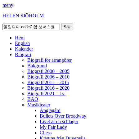
meny
HELEN SJÖHOLM
Sök
efter:
Facebook
Instagram
Spotify
[label]
Primär
Hoppa
Hem
till
English
meny
innehåll
Kalender
Biografi
Biografi för arrangörer
Bakgrund
Biografi 2000 – 2005
Biografi 2006 – 2010
Biografi 2011 – 2015
Biografi 2016 – 2020
Biografi 2021 – t.v.
BAO
Musikteater
Änglagård
Bullets Over Broadway
Livet är en schlager
My Fair Lady
Chess
Kristina från Duvemåla