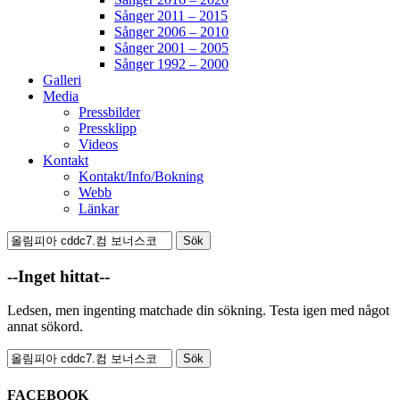
Sånger 2011 – 2015
Sånger 2006 – 2010
Sånger 2001 – 2005
Sånger 1992 – 2000
Galleri
Media
Pressbilder
Pressklipp
Videos
Kontakt
Kontakt/Info/Bokning
Webb
Länkar
Search
Sök
efter:
[label]
--Inget hittat--
Ledsen, men ingenting matchade din sökning. Testa igen med något
annat sökord.
Sök
efter:
[label]
FACEBOOK