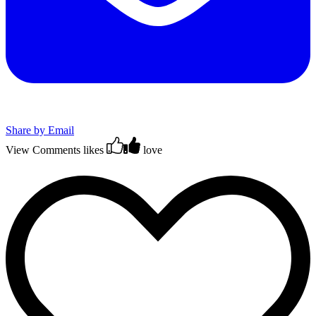
Share by Email
View Comments
likes
love