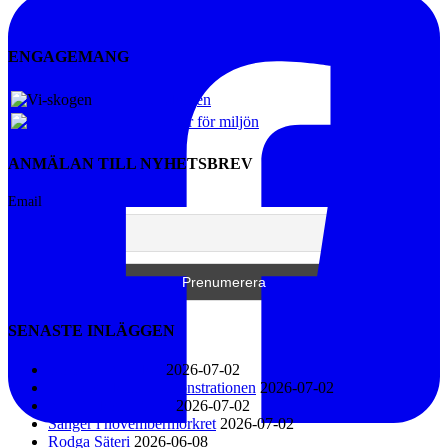
ENGAGEMANG
Vi-skogen
Artister för miljön
ANMÄLAN TILL NYHETSBREV
Email
SENASTE INLÄGGEN
Konsert i Näsåker
2026-07-02
Den stora klimatdemonstrationen
2026-07-02
KFUM-kören 60 år
2026-07-02
Sånger i novembermörkret
2026-07-02
Rodga Säteri
2026-06-08