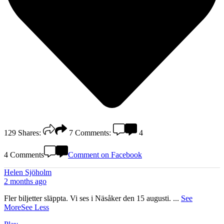
129
Shares:
7
Comments:
4
4 Comments
Comment on Facebook
Helen Sjöholm
2 months ago
Fler biljetter släppta. Vi ses i Näsåker den 15 augusti.
...
See
More
See Less