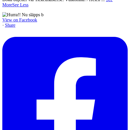
More
See Less
View on Facebook
·
Share