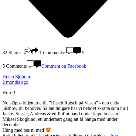
82
Shares:
1
Comments:
5
5 Comments
Comment on Facebook
Helen Sjöholm
2 months ago
Hurra!!
Nu släpps biljetterna till ”Ritsch Ratsch på Vasan” - den enda
julshow du behöver. Sällan tidigare har vi behövt skratta som nu!!
Jacke, Sussie, Andreas & ett finfint band under kapellmästare
Mikael Skoglund; ett underbart gäng att få hänga med under
december.
Häng med oss ni med!
Boka biljetter via Ticketmaster.se. Välkomna! / Helen
...
See