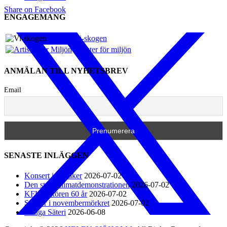
Share on Facebook
ENGAGEMANG
Vi-skogen
Artister för miljön
ANMÄLAN TILL NYHETSBREV
Email
SENASTE INLÄGGEN
Konsert i Näsåker
2026-07-02
Den stora klimatdemonstrationen
2026-07-02
KFUM-kören 60 år
2026-07-02
Sånger i novembermörkret
2026-07-02
Rodga Säteri
2026-06-08