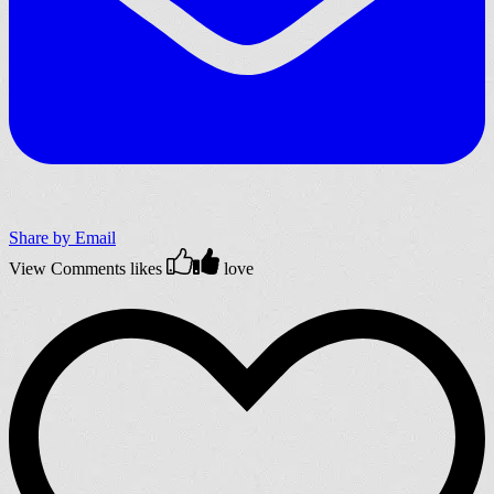
Share by Email
View Comments
likes
love