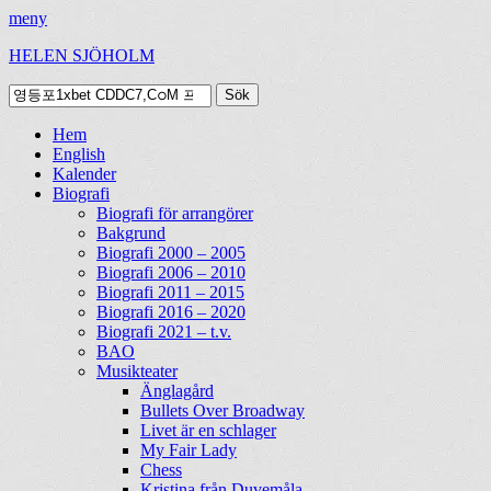
meny
HELEN SJÖHOLM
Sök
efter:
Facebook
Instagram
Spotify
[label]
Primär
Hoppa
Hem
till
English
meny
innehåll
Kalender
Biografi
Biografi för arrangörer
Bakgrund
Biografi 2000 – 2005
Biografi 2006 – 2010
Biografi 2011 – 2015
Biografi 2016 – 2020
Biografi 2021 – t.v.
BAO
Musikteater
Änglagård
Bullets Over Broadway
Livet är en schlager
My Fair Lady
Chess
Kristina från Duvemåla