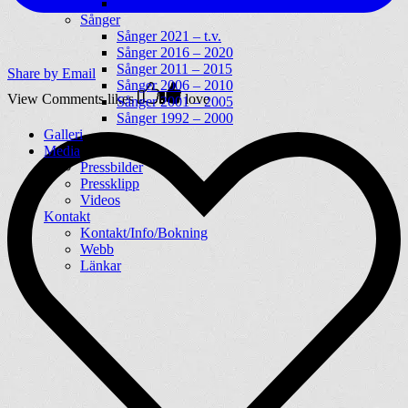
Album 1992 – 2002
Sånger
Sånger 2021 – t.v.
Sånger 2016 – 2020
Sånger 2011 – 2015
Share by Email
Sånger 2006 – 2010
View Comments
likes
love
Sånger 2001 – 2005
Sånger 1992 – 2000
Galleri
Media
Pressbilder
Pressklipp
Videos
Kontakt
Kontakt/Info/Bokning
Webb
Länkar