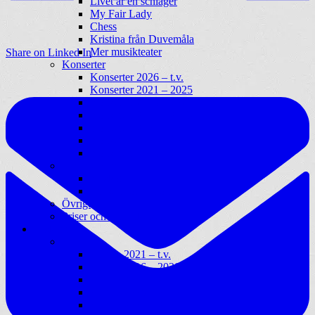
Livet är en schlager
My Fair Lady
Chess
Kristina från Duvemåla
Mer musikteater
Share on Linked In
Konserter
Konserter 2026 – t.v.
Konserter 2021 – 2025
Konserter 2016 – 2020
Konserter 2011 – 2015
Konserter 2006 – 2010
Konserter 2001 – 2005
Konserter 1996 – 2000
Engagemang
Vi-skogen
Artister för Miljön
Övrigt
Priser och Utmärkelser
Diskografi
Album
Album 2021 – t.v.
Album 2016 – 2020
Album 2011 – 2015
Album 2006 – 2010
Album 2003 – 2005