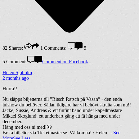
82
Shares:
1
Comments:
5
5 Comments
Comment on Facebook
Helen Sjöholm
2 months ago
Hurra!!
Nu släpps biljetterna till ”Ritsch Ratsch på Vasan” - den enda
julshow du behöver. Sällan tidigare har vi behövt skratta som nu!!
Jacke, Sussie, Andreas & ett finfint band under kapellmästare
Mikael Skoglund; ett underbart gäng att få hänga med under
december.
Häng med oss ni med!🤩
Boka biljetter via Ticketmaster.se. Välkomna! / Helen
...
See
More
See Less