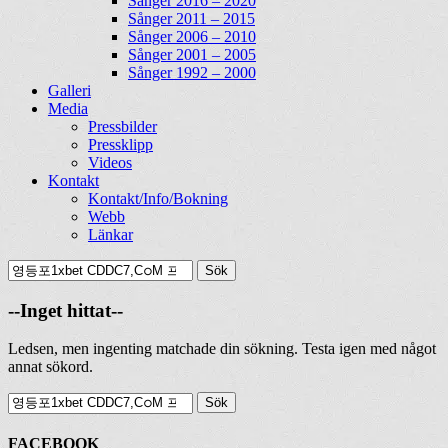
Sånger 2016 – 2020
Sånger 2011 – 2015
Sånger 2006 – 2010
Sånger 2001 – 2005
Sånger 1992 – 2000
Galleri
Media
Pressbilder
Pressklipp
Videos
Kontakt
Kontakt/Info/Bokning
Webb
Länkar
Search
Sök
efter:
[label]
--Inget hittat--
Ledsen, men ingenting matchade din sökning. Testa igen med något
annat sökord.
Sök
efter:
[label]
FACEBOOK