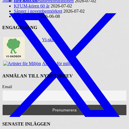
Share on Facebook
Den stora klimatdemonstrationen
2026-07-02
KFUM-kören 60 år
2026-07-02
Sånger i novembermörkret
2026-07-02
Rodga Säteri
2026-06-08
ENGAGEMANG
Vi-skogen
Artister för miljön
ANMÄLAN TILL NYHETSBREV
Email
SENASTE INLÄGGEN