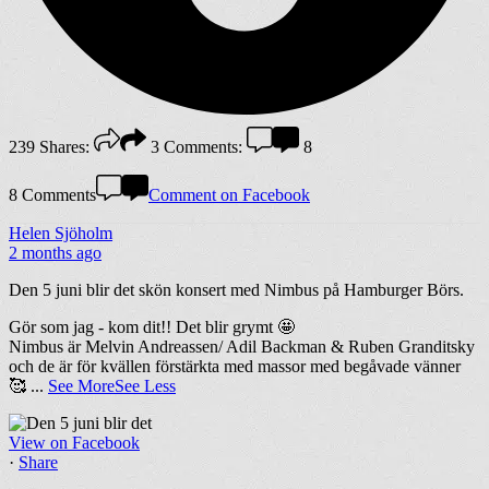
239
Shares:
3
Comments:
8
8 Comments
Comment on Facebook
Helen Sjöholm
2 months ago
Den 5 juni blir det skön konsert med Nimbus på Hamburger Börs.
Gör som jag - kom dit!! Det blir grymt 🤩
Nimbus är Melvin Andreassen/ Adil Backman & Ruben Granditsky
och de är för kvällen förstärkta med massor med begåvade vänner
🥰
...
See More
See Less
View on Facebook
·
Share