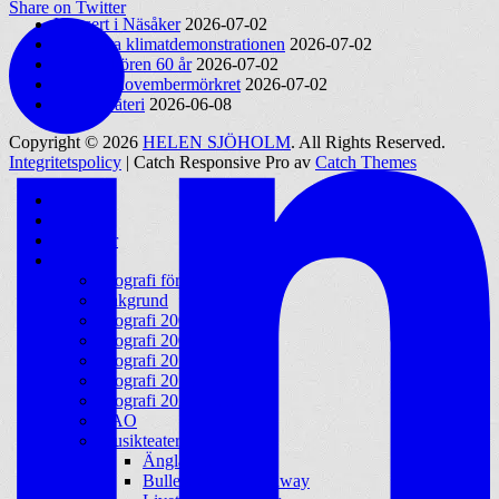
Share on Twitter
Konsert i Näsåker
2026-07-02
Den stora klimatdemonstrationen
2026-07-02
KFUM-kören 60 år
2026-07-02
Sånger i novembermörkret
2026-07-02
Rodga Säteri
2026-06-08
Copyright © 2026
HELEN SJÖHOLM
. All Rights Reserved.
Integritetspolicy
| Catch Responsive Pro av
Catch Themes
Scrolla
Hem
upp
English
Kalender
Biografi
Biografi för arrangörer
Bakgrund
Biografi 2000 – 2005
Biografi 2006 – 2010
Biografi 2011 – 2015
Biografi 2016 – 2020
Biografi 2021 – t.v.
BAO
Musikteater
Änglagård
Bullets Over Broadway