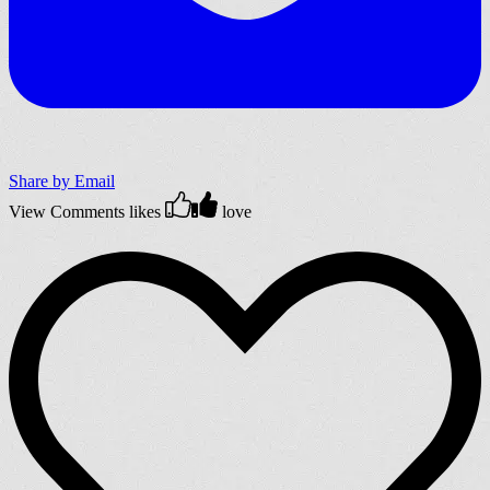
Share by Email
View Comments
likes
love