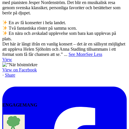
med pianisten Jesper Nordenström. Det blir en musikalisk resa
genom svenska klassiker, personliga favoriter och berättelser som
berör på djupet.
En av få konserter i hela landet.
Två fantastiska röster på samma scen.
En nära och avskalad upplevelse som bara kan upplevas på
plats.
Det här är långt ifrån en vanlig konsert – det är en sällsynt möjlighet
att uppleva Helen Sjöholm och Anna Stadling tillsammans i ett
format som få får chansen att se.”
...
See More
See Less
View
View on Facebook
·
Share
ENGAGEMANG
Vi-skogen