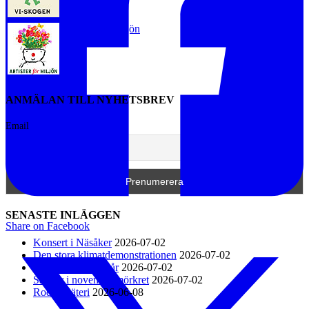
Artister för miljön
ANMÄLAN TILL NYHETSBREV
Email
SENASTE INLÄGGEN
Share on Facebook
Konsert i Näsåker
2026-07-02
Den stora klimatdemonstrationen
2026-07-02
KFUM-kören 60 år
2026-07-02
Sånger i novembermörkret
2026-07-02
Rodga Säteri
2026-06-08