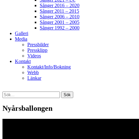
Sånger 2016 – 2020
Sånger 2011 – 2015
Sånger 2006 – 2010
Sånger 2001 – 2005
Sånger 1992 – 2000
Galleri
Media
Pressbilder
Pressklipp
Videos
Kontakt
Kontakt/Info/Bokning
Webb
Länkar
Search
Sök
efter:
[label]
Nyårsballongen