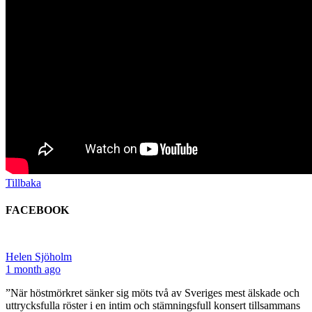
Tillbaka
FACEBOOK
Helen Sjöholm
1 month ago
”När höstmörkret sänker sig möts två av Sveriges mest älskade och
uttrycksfulla röster i en intim och stämningsfull konsert tillsammans