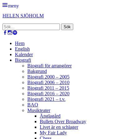
meny
HELEN SJÖHOLM
Sök
efter:
Facebook
Instagram
Spotify
[label]
Primär
Hoppa
Hem
till
English
meny
innehåll
Kalender
Biografi
Biografi för arrangörer
Bakgrund
Biografi 2000 – 2005
Biografi 2006 – 2010
Biografi 2011 – 2015
Biografi 2016 – 2020
Biografi 2021 – t.v.
BAO
Musikteater
Änglagård
Bullets Over Broadway
Livet är en schlager
My Fair Lady
Chess