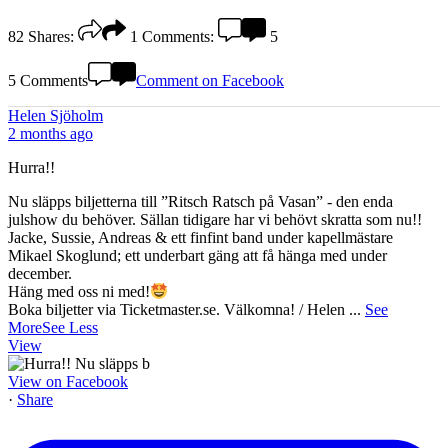
82
Shares:
1
Comments:
5
5 Comments
Comment on Facebook
Helen Sjöholm
2 months ago
Hurra!!
Nu släpps biljetterna till ”Ritsch Ratsch på Vasan” - den enda
julshow du behöver. Sällan tidigare har vi behövt skratta som nu!!
Jacke, Sussie, Andreas & ett finfint band under kapellmästare
Mikael Skoglund; ett underbart gäng att få hänga med under
december.
Häng med oss ni med!
Boka biljetter via Ticketmaster.se. Välkomna! / Helen
...
See
More
See Less
View
View on Facebook
·
Share