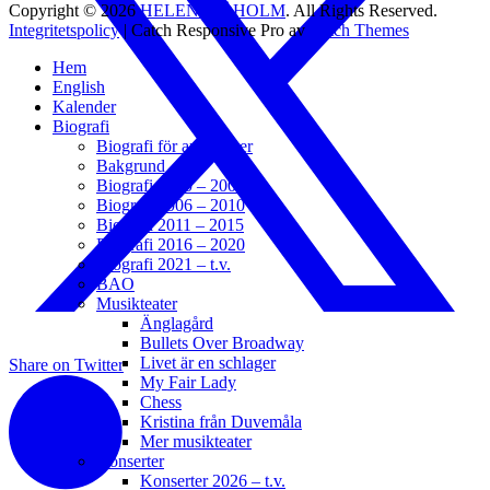
Copyright © 2026
HELEN SJÖHOLM
. All Rights Reserved.
Integritetspolicy
| Catch Responsive Pro av
Catch Themes
Hem
English
Kalender
Biografi
Biografi för arrangörer
Bakgrund
Biografi 2000 – 2005
Biografi 2006 – 2010
Biografi 2011 – 2015
Biografi 2016 – 2020
Biografi 2021 – t.v.
BAO
Musikteater
Änglagård
Bullets Over Broadway
Livet är en schlager
Share on Twitter
My Fair Lady
Chess
Kristina från Duvemåla
Mer musikteater
Konserter
Konserter 2026 – t.v.