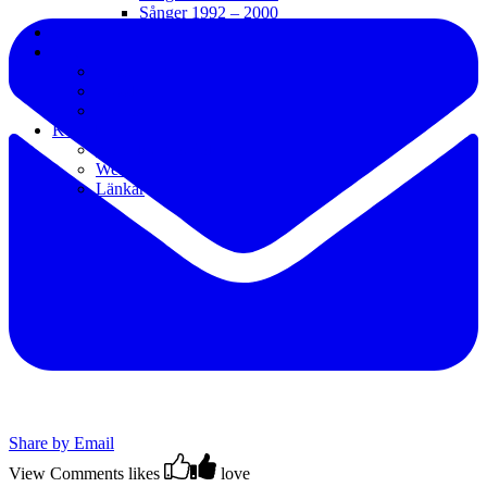
Sånger 1992 – 2000
Galleri
Media
Pressbilder
Pressklipp
Videos
Kontakt
Kontakt/Info/Bokning
Webb
Länkar
Share by Email
View Comments
likes
love