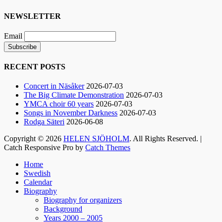
Nimbus är Melvin Andreassen/ Adil Backman &
Ruben Granditsky och de är för kvällen
NEWSLETTER
förstärkta med massor med begåvade vänner 🥰
Email
82
1
5
View on Facebook
·
Share
RECENT POSTS
Helen Sjöholm
Concert in Näsåker
2026-07-03
2 months ago
The Big Climate Demonstration
2026-07-03
YMCA choir 60 years
2026-07-03
Hurra!!
Songs in November Darkness
2026-07-03
Nu släpps biljetterna till ”Ritsch Ratsch på
Rodga Säteri
2026-06-08
Vasan” - den enda julshow du behöver. Sällan
Copyright © 2026
HELEN SJÖHOLM
. All Rights Reserved. |
tidigare har vi behövt skratta som nu!!
Catch Responsive Pro by
Catch Themes
Jacke, Sussie, Andreas & ett finfint band under
Scroll
kapellmästare Mikael Skoglund; ett underbart
Home
Up
Swedish
gäng att få hänga med under december.
Calendar
Häng med oss ni med!🤩
Biography
Boka biljetter via Ticketmaster.se. Välkomna! /
Biography for organizers
Helen
Background
Years 2000 – 2005