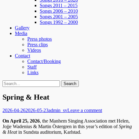
Songs 2011 – 2015
Songs 2006 – 2010
Songs 2001 – 2005
Songs 1992 – 2000
Gallery
Media
Press photos
Press clips
Videos
Contact
Contact/Booking
Staff
Links
Search
Search
for:
Spring & Heat
Posted
Author
2026-04-26
2026-05-23
admin_sv
Leave a comment
on
On April 25, 2026
, the Manhem Singing Association met Helen,
Jojje Wadenius & Martin Östergren in this year’s edition of
Spring
& Heat
in Sundsta auditorium, Karlstad.