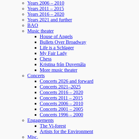
Years 2006 – 2010
129
7
4
View on Facebook
·
Share
Years 2011 – 2015
Years 2016 – 2020
Years 2021 and further
BAO
Helen Sjöholm
Music theater
2 months ago
House of Angels
Bullets Over Broadway
Fler biljetter släppta. Vi ses i Näsåker den 15
Life is a Schlager
augusti.
My Fair Lady
Chess
Kristina från Duvemåla
861
10
58
View on Facebook
·
Share
More music theater
Concerts
Concerts 2026 and forward
Concerts 2021–2025
Helen Sjöholm
Concerts 2016 – 2020
3 months ago
Concerts 2011 – 2015
Concerts 2006 – 2010
JOJJE
Concerts 2001 – 2005
Det är fortfarande helt overkligt att du är borta.
Concerts 1996 – 2000
Jag fattar inte ... vi jobbade ju ihop bara några
Engagements
dagar innan du lämnade oss. Allt var som vanligt
The Vi-forest
Artists for the Environment
- du spelade så fantastiskt.
Misc.