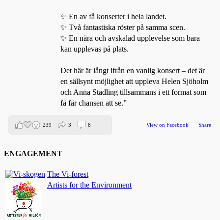
✨ En av få konserter i hela landet.
✨ Två fantastiska röster på samma scen.
✨ En nära och avskalad upplevelse som bara
kan upplevas på plats.
Det här är långt ifrån en vanlig konsert – det är
en sällsynt möjlighet att uppleva Helen Sjöholm
och Anna Stadling tillsammans i ett format som
få får chansen att se.”
239
3
8
View on Facebook
·
Share
ENGAGEMENT
Helen Sjöholm
2 months ago
The Vi-forest
Artists for the Environment
Den 5 juni blir det skön konsert med Nimbus på
Hamburger Börs.
Gör som jag - kom dit!! Det blir grymt 🤩