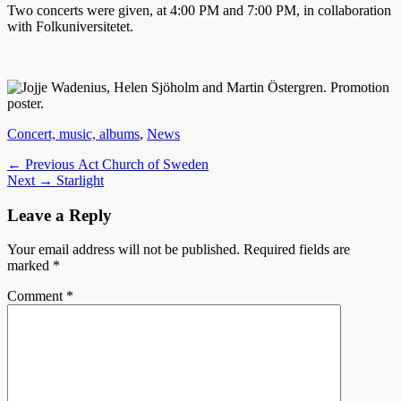
Two concerts were given, at 4:00 PM and 7:00 PM, in collaboration
with Folkuniversitetet.
Categories
Concert, music, albums
,
News
Post
Previous
← Previous
Act Church of Sweden
Next
post:
Next →
Starlight
navigation
post:
Leave a Reply
Your email address will not be published.
Required fields are
marked
*
Comment
*