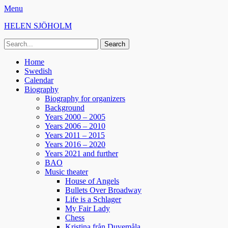
Menu
HELEN SJÖHOLM
Search
for:
Facebook
Instagram
Spotify
Primary
Skip
Home
to
Swedish
Menu
content
Calendar
Biography
Biography for organizers
Background
Years 2000 – 2005
Years 2006 – 2010
Years 2011 – 2015
Years 2016 – 2020
Years 2021 and further
BAO
Music theater
House of Angels
Bullets Over Broadway
Life is a Schlager
My Fair Lady
Chess
Kristina från Duvemåla