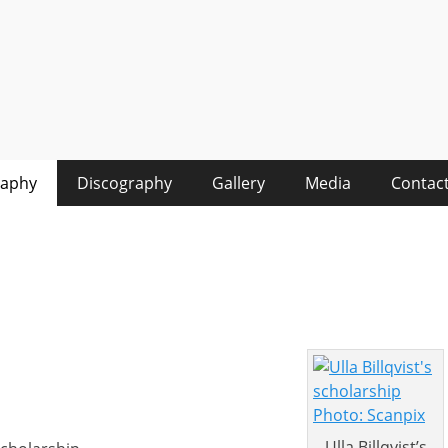
raphy
Discography
Gallery
Media
Contac
Ulla Billqvist’s