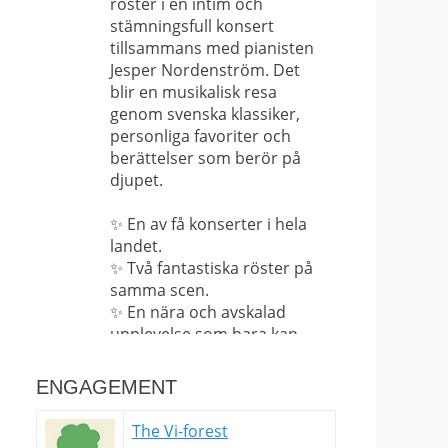
röster i en intim och
stämningsfull konsert
tillsammans med pianisten
Jesper Nordenström. Det
blir en musikalisk resa
genom svenska klassiker,
personliga favoriter och
berättelser som berör på
djupet.
✨ En av få konserter i hela
landet.
✨ Två fantastiska röster på
samma scen.
✨ En nära och avskalad
upplevelse som bara kan
upplevas på plats.
ENGAGEMENT
Det här är långt ifrån en
vanlig konsert – det är en
The Vi-forest
sällsynt möjlighet att