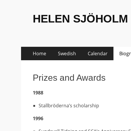
HELEN SJÖHOLM
Skip
Primary
Home
Swedish
Calendar
Biog
to
Menu
content
Prizes and Awards
1988
Stallbröderna’s scholarship
1996