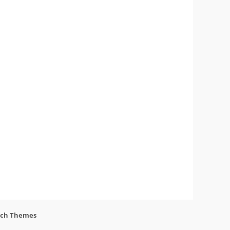
Näsåker den 15 augusti.
View on Facebook
·
Share
861
10
58
Helen Sjöholm
3 months ago
JOJJE
Det är fortfarande helt
overkligt att du är borta. Jag
fattar inte ... vi jobbade ju
ihop bara några dagar
innan du lämnade oss. Allt
var som vanligt - du spelade
så fantastiskt.
tch Themes
Konserterna, frukostarna,