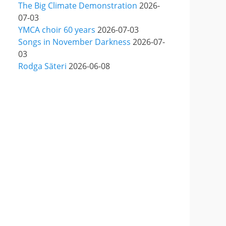
The Big Climate Demonstration
2026-
& Ruben Granditsky och de
07-03
är för kvällen förstärkta med
YMCA choir 60 years
2026-07-03
massor med begåvade
Songs in November Darkness
2026-07-
vänner 🥰
03
Rodga Säteri
2026-06-08
View on Facebook
·
Share
82
1
5
Helen Sjöholm
2 months ago
Hurra!!
Nu släpps biljetterna till
”Ritsch Ratsch på Vasan” -
den enda julshow du
behöver. Sällan tidigare har
vi behövt skratta som nu!!