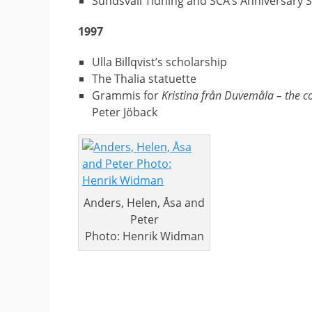
Sundsvall Tidning and SCA’s Anniversary 
1997
Ulla Billqvist’s scholarship
The Thalia statuette
Grammis for
Kristina från Duvemåla – the c
Peter Jöback
Anders, Helen, Åsa and
Peter
Photo: Henrik Widman