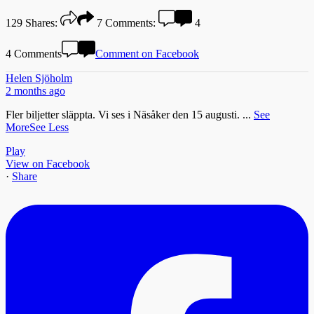
129
Shares:
7
Comments:
4
4 Comments
Comment on Facebook
Helen Sjöholm
2 months ago
Fler biljetter släppta. Vi ses i Näsåker den 15 augusti.
...
See
More
See Less
Play
View on Facebook
·
Share