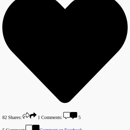
82
Shares:
1
Comments:
5