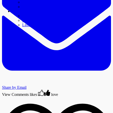
Press clips
Videos
Contact
Contact/Booking
Staff
Links
Share by Email
View Comments
likes
love