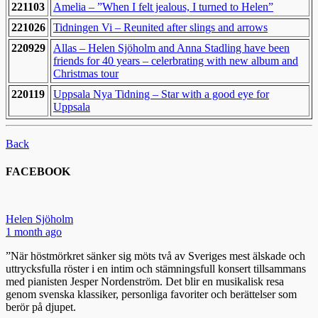
221103
Amelia – ”When I felt jealous, I turned to Helen”
221026
Tidningen Vi – Reunited after slings and arrows
220929
Allas – Helen Sjöholm and Anna Stadling have been
friends for 40 years – celerbrating with new album and
Christmas tour
220119
Uppsala Nya Tidning – Star with a good eye for
Uppsala
Back
FACEBOOK
Helen Sjöholm
1 month ago
”När höstmörkret sänker sig möts två av Sveriges mest älskade och
uttrycksfulla röster i en intim och stämningsfull konsert tillsammans
med pianisten Jesper Nordenström. Det blir en musikalisk resa
genom svenska klassiker, personliga favoriter och berättelser som
berör på djupet.