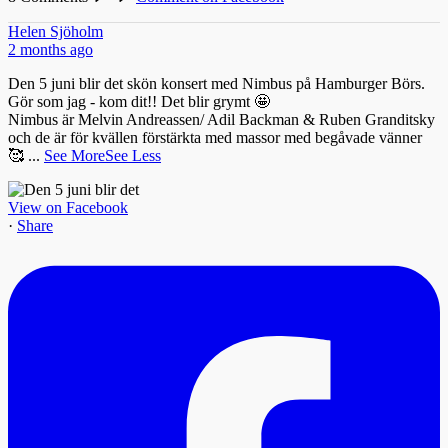
Helen Sjöholm
2 months ago
Den 5 juni blir det skön konsert med Nimbus på Hamburger Börs.
Gör som jag - kom dit!! Det blir grymt 🤩
Nimbus är Melvin Andreassen/ Adil Backman & Ruben Granditsky
och de är för kvällen förstärkta med massor med begåvade vänner
🥰
...
See More
See Less
View on Facebook
·
Share