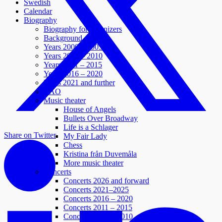
Swedish
Calendar
Biography
Biography for organizers
Background
Years 2000 – 2005
Years 2006 – 2010
Years 2011 – 2015
Years 2016 – 2020
Years 2021 and further
BAO
Music theater
House of Angels
Bullets Over Broadway
Life is a Schlager
Share on Twitter
My Fair Lady
Chess
Kristina från Duvemåla
More music theater
Concerts
Concerts 2026 and forward
Concerts 2021–2025
Concerts 2016 – 2020
Concerts 2011 – 2015
Concerts 2006 – 2010