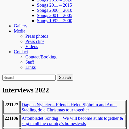
Songs 2011 – 2015
Songs 2006 – 2010
Songs 2001 – 2005
Songs 1992 – 2000
Gallery
Media
Press photos
Press clips
Videos
Contact
Contact/Booking
Staff
Links
Search
Search
for:
Interviews 2022
221127
Dagens Nyheter – Friends Helen Sjöholm and Anna
Stadling do a Christmas tour together
221106
Aftonbladet Söndag – We will become aunts together &
sing in all the country’s homesteads