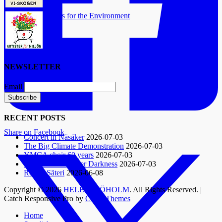
Artists for the Environment
NEWSLETTER
Email
RECENT POSTS
Share on Facebook
Concert in Näsåker
2026-07-03
The Big Climate Demonstration
2026-07-03
YMCA choir 60 years
2026-07-03
Songs in November Darkness
2026-07-03
Rodga Säteri
2026-06-08
Copyright © 2026
HELEN SJÖHOLM
. All Rights Reserved. |
Catch Responsive Pro by
Catch Themes
Scroll
Home
Up