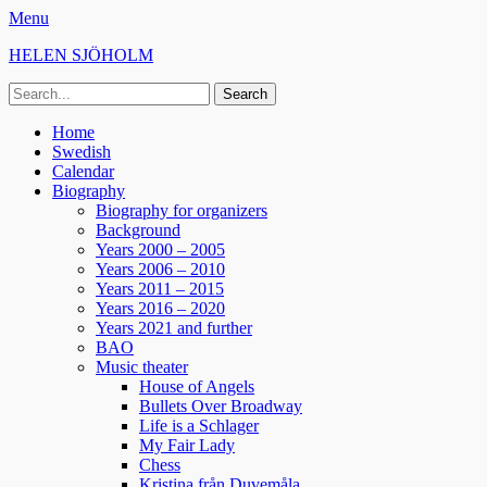
Menu
HELEN SJÖHOLM
Search
for:
Facebook
Instagram
Spotify
Primary
Skip
Home
to
Swedish
Menu
content
Calendar
Biography
Biography for organizers
Background
Years 2000 – 2005
Years 2006 – 2010
Years 2011 – 2015
Years 2016 – 2020
Years 2021 and further
BAO
Music theater
House of Angels
Bullets Over Broadway
Life is a Schlager
My Fair Lady
Chess
Kristina från Duvemåla