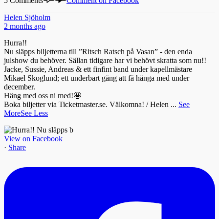
5 Comments
Comment on Facebook
Helen Sjöholm
2 months ago
Hurra!!
Nu släpps biljetterna till ”Ritsch Ratsch på Vasan” - den enda
julshow du behöver. Sällan tidigare har vi behövt skratta som nu!!
Jacke, Sussie, Andreas & ett finfint band under kapellmästare
Mikael Skoglund; ett underbart gäng att få hänga med under
december.
Häng med oss ni med!🤩
Boka biljetter via Ticketmaster.se. Välkomna! / Helen
...
See
More
See Less
View on Facebook
·
Share