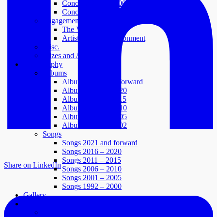
Concerts 2001 – 2005
Concerts 1996 – 2000
Engagements
The Vi-forest
Artists for the Environment
Misc.
Prizes and Awards
Discography
Albums
Albums 2021 and forward
Albums 2016 – 2020
Albums 2011 – 2015
Albums 2006 – 2010
Albums 2003 – 2005
Albums 1992 – 2002
Songs
Songs 2021 and forward
Songs 2016 – 2020
Songs 2011 – 2015
Share on LinkedIn
Songs 2006 – 2010
Songs 2001 – 2005
Songs 1992 – 2000
Gallery
Media
Press photos