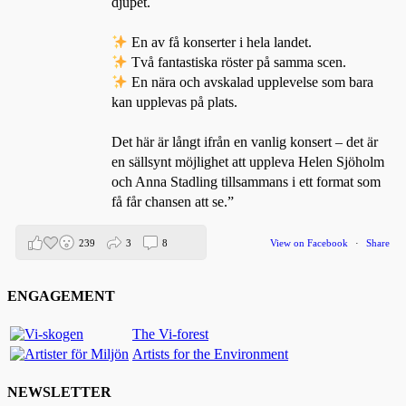
djupet.
En av få konserter i hela landet.
Två fantastiska röster på samma scen.
En nära och avskalad upplevelse som bara
kan upplevas på plats.
Det här är långt ifrån en vanlig konsert – det är
en sällsynt möjlighet att uppleva Helen Sjöholm
och Anna Stadling tillsammans i ett format som
få får chansen att se.”
239
3
8
View on Facebook
·
Share
ENGAGEMENT
Helen Sjöholm
2 months ago
The Vi-forest
Artists for the Environment
Den 5 juni blir det skön konsert med Nimbus på
Hamburger Börs.
NEWSLETTER
Gör som jag - kom dit!! Det blir grymt