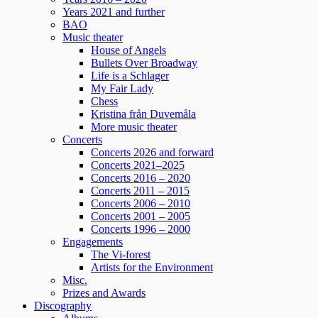
Years 2021 and further
129
7
4
View on Facebook
·
Share
BAO
Music theater
House of Angels
Bullets Over Broadway
Helen Sjöholm
Life is a Schlager
2 months ago
My Fair Lady
Chess
Fler biljetter släppta. Vi ses i Näsåker den 15
Kristina från Duvemåla
More music theater
augusti.
Concerts
Concerts 2026 and forward
861
10
58
View on Facebook
·
Share
Concerts 2021–2025
Concerts 2016 – 2020
Concerts 2011 – 2015
Concerts 2006 – 2010
Helen Sjöholm
Concerts 2001 – 2005
3 months ago
Concerts 1996 – 2000
Engagements
JOJJE
The Vi-forest
Det är fortfarande helt overkligt att du är borta.
Artists for the Environment
Misc.
Jag fattar inte ... vi jobbade ju ihop bara några
Prizes and Awards
dagar innan du lämnade oss. Allt var som vanligt
Discography
- du spelade så fantastiskt.