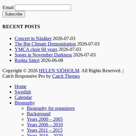
Nimbus är Melvin Andreassen/ Adil Backman &
Email
Ruben Granditsky och de är för kvällen
förstärkta med massor med begåvade vänner
RECENT POSTS
82
1
5
View on Facebook
·
Share
Concert in Näsåker
2026-07-03
The Big Climate Demonstration
2026-07-03
YMCA choir 60 years
2026-07-03
Helen Sjöholm
Songs in November Darkness
2026-07-03
2 months ago
Rodga Säteri
2026-06-08
Copyright © 2026
HELEN SJÖHOLM
. All Rights Reserved. |
Hurra!!
Catch Responsive Pro by
Catch Themes
Nu släpps biljetterna till ”Ritsch Ratsch på
Scroll
Vasan” - den enda julshow du behöver. Sällan
Home
Up
tidigare har vi behövt skratta som nu!!
Swedish
Calendar
Jacke, Sussie, Andreas & ett finfint band under
Biography
kapellmästare Mikael Skoglund; ett underbart
Biography for organizers
gäng att få hänga med under december.
Background
Häng med oss ni med!
Years 2000 – 2005
Boka biljetter via Ticketmaster.se. Välkomna! /
Years 2006 – 2010
Years 2011 – 2015
Helen
Years 2016 – 2020