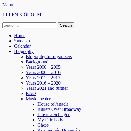
Menu
HELEN SJÖHOLM
Search
for:
Facebook
Instagram
Spotify
Primary
Skip
Home
to
Swedish
Menu
content
Calendar
Biography
Biography for organizers
Background
Years 2000 – 2005
Years 2006 – 2010
Years 2011 – 2015
Years 2016 – 2020
Years 2021 and further
BAO
Music theater
House of Angels
Bullets Over Broadway
Life is a Schlager
My Fair Lady
Chess
Kristina från Duvemåla