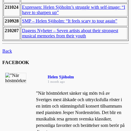
211024
Expressen: Helen Sjöholm’s struggle with self-image: “I
have to sharpen up”
210928
SMP – Helen Sjöholm: “It feels scary to tour again”
210207
Dagens Nyheter – Seven artists about their strongest
musical memories from their youth
Back
FACEBOOK
Helen Sjöholm
1 month ago
”När höstmörkret sänker sig möts två av
Sveriges mest älskade och uttrycksfulla röster i
en intim och stämningsfull konsert tillsammans
med pianisten Jesper Nordenström. Det blir en
musikalisk resa genom svenska klassiker,
personliga favoriter och berättelser som berör på