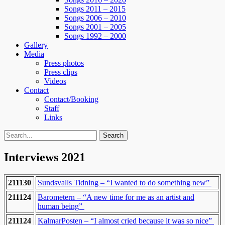
Songs 2011 – 2015
Songs 2006 – 2010
Songs 2001 – 2005
Songs 1992 – 2000
Gallery
Media
Press photos
Press clips
Videos
Contact
Contact/Booking
Staff
Links
Search
Search
for:
Interviews 2021
211130
Sundsvalls Tidning – “I wanted to do something new”
211124
Barometern – “A new time for me as an artist and
human being”
211124
KalmarPosten – “I almost cried because it was so nice”