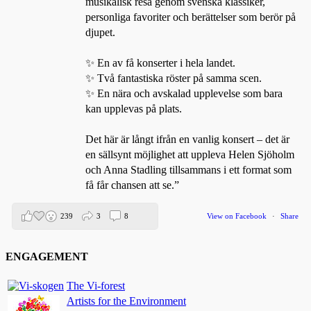
musikalisk resa genom svenska klassiker,
personliga favoriter och berättelser som berör på
djupet.
✨ En av få konserter i hela landet.
✨ Två fantastiska röster på samma scen.
✨ En nära och avskalad upplevelse som bara
kan upplevas på plats.
Det här är långt ifrån en vanlig konsert – det är
en sällsynt möjlighet att uppleva Helen Sjöholm
och Anna Stadling tillsammans i ett format som
få får chansen att se.”
239
3
8
View on Facebook
·
Share
ENGAGEMENT
Helen Sjöholm
2 months ago
The Vi-forest
Artists for the Environment
Den 5 juni blir det skön konsert med Nimbus på