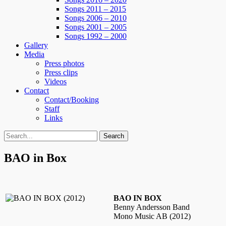
Songs 2011 – 2015
Songs 2006 – 2010
Songs 2001 – 2005
Songs 1992 – 2000
Gallery
Media
Press photos
Press clips
Videos
Contact
Contact/Booking
Staff
Links
Search
Search
for:
BAO in Box
BAO IN BOX
Benny Andersson Band
Mono Music AB (2012)