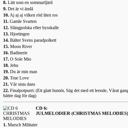
8.
Lätt som en sommarfjäril
9.
Det är vi ändå
10.
Aj aj aj vilken röd liten ros
11.
Gamle Svarten
12.
Slängpolska efter bysskalle
13.
Hjortingen
14.
Bälter Svens paradpolkett
15.
Moon River
16.
Badinerie
17.
O Sole Mio
18.
Jehu
19.
Du är min man
20.
True Love
21.
Vår sista dans
22.
Finalpotpurri: (Ett glatt humör, Säg det med ett leende, Vårat gan
bättre dag för dag)
CD 6:
JULMELODIER (CHRISTMAS MELODIES
1.
Marsch Militaire