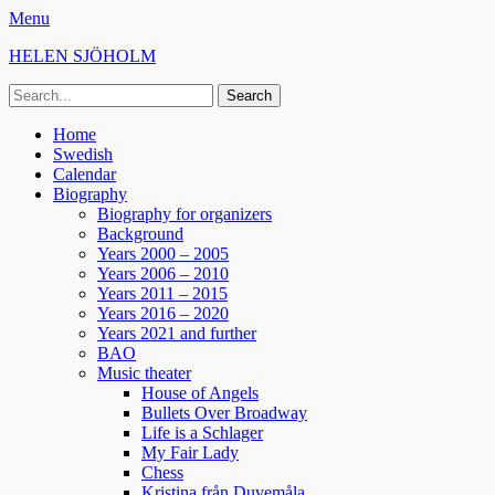
Menu
HELEN SJÖHOLM
Search
for:
Facebook
Instagram
Spotify
Primary
Skip
Home
to
Swedish
Menu
content
Calendar
Biography
Biography for organizers
Background
Years 2000 – 2005
Years 2006 – 2010
Years 2011 – 2015
Years 2016 – 2020
Years 2021 and further
BAO
Music theater
House of Angels
Bullets Over Broadway
Life is a Schlager
My Fair Lady
Chess
Kristina från Duvemåla