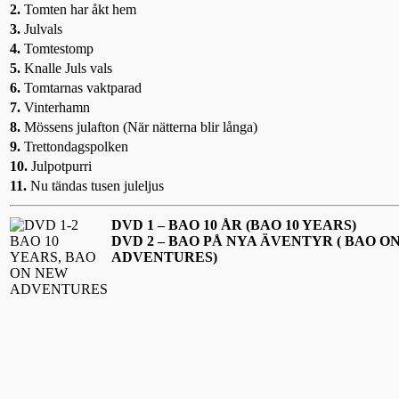
2.
Tomten har åkt hem
3.
Julvals
4.
Tomtestomp
5.
Knalle Juls vals
6.
Tomtarnas vaktparad
7.
Vinterhamn
8.
Mössens julafton (När nätterna blir långa)
9.
Trettondagspolken
10.
Julpotpurri
11.
Nu tändas tusen juleljus
DVD 1 – BAO 10 ÅR (BAO 10 YEARS)
DVD 2 – BAO PÅ NYA ÄVENTYR ( BAO O
ADVENTURES)