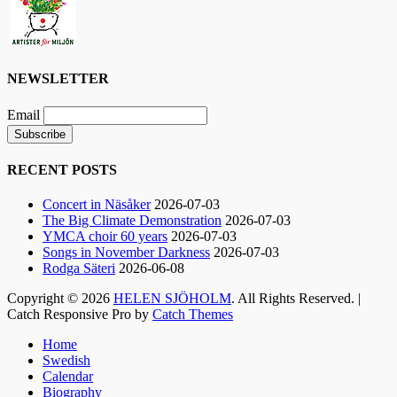
Hamburger Börs.
Gör som jag - kom dit!! Det blir grymt 🤩
Nimbus är Melvin Andreassen/ Adil Backman &
Ruben Granditsky och de är för kvällen
NEWSLETTER
förstärkta med massor med begåvade vänner 🥰
Email
82
1
5
View on Facebook
·
Share
RECENT POSTS
Helen Sjöholm
Concert in Näsåker
2026-07-03
2 months ago
The Big Climate Demonstration
2026-07-03
YMCA choir 60 years
2026-07-03
Hurra!!
Songs in November Darkness
2026-07-03
Nu släpps biljetterna till ”Ritsch Ratsch på
Rodga Säteri
2026-06-08
Vasan” - den enda julshow du behöver. Sällan
Copyright © 2026
HELEN SJÖHOLM
. All Rights Reserved. |
tidigare har vi behövt skratta som nu!!
Catch Responsive Pro by
Catch Themes
Jacke, Sussie, Andreas & ett finfint band under
Scroll
kapellmästare Mikael Skoglund; ett underbart
Home
Up
Swedish
gäng att få hänga med under december.
Calendar
Häng med oss ni med!🤩
Biography