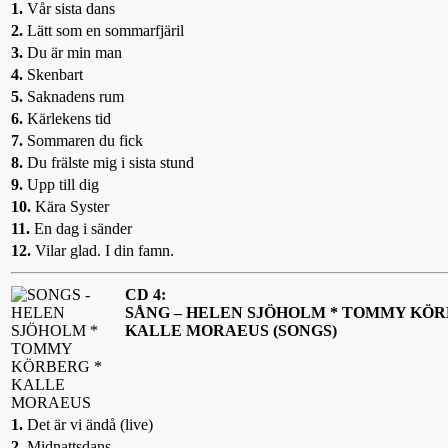
1.
Vår sista dans
2.
Lätt som en sommarfjäril
3.
Du är min man
4.
Skenbart
5.
Saknadens rum
6.
Kärlekens tid
7.
Sommaren du fick
8.
Du frälste mig i sista stund
9.
Upp till dig
10.
Kära Syster
11.
En dag i sänder
12.
Vilar glad. I din famn.
CD 4:
SÅNG – HELEN SJÖHOLM * TOMMY KÖR
KALLE MORAEUS (SONGS)
1.
Det är vi ändå (live)
2.
Midnattsdans