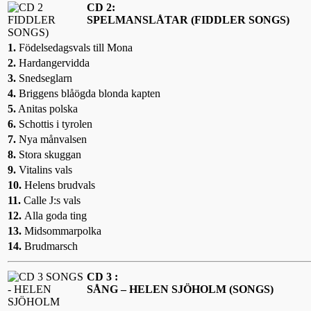
CD 2:
SPELMANSLÅTAR (FIDDLER SONGS)
1.
Födelsedagsvals till Mona
2.
Hardangervidda
3.
Snedseglarn
4.
Briggens blåögda blonda kapten
5.
Anitas polska
6.
Schottis i tyrolen
7.
Nya månvalsen
8.
Stora skuggan
9.
Vitalins vals
10.
Helens brudvals
11.
Calle J:s vals
12.
Alla goda ting
13.
Midsommarpolka
14.
Brudmarsch
CD 3 :
SÅNG – HELEN SJÖHOLM (SONGS)