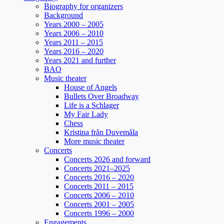
Boka biljetter via Ticketmaster.se. Välkomna! /
Biography for organizers
Helen
Background
Years 2000 – 2005
Years 2006 – 2010
129
7
4
View on Facebook
·
Share
Years 2011 – 2015
Years 2016 – 2020
Years 2021 and further
BAO
Helen Sjöholm
Music theater
2 months ago
House of Angels
Bullets Over Broadway
Fler biljetter släppta. Vi ses i Näsåker den 15
Life is a Schlager
augusti.
My Fair Lady
Chess
Kristina från Duvemåla
861
10
58
View on Facebook
·
Share
More music theater
Concerts
Concerts 2026 and forward
Concerts 2021–2025
Helen Sjöholm
Concerts 2016 – 2020
3 months ago
Concerts 2011 – 2015
Concerts 2006 – 2010
JOJJE
Concerts 2001 – 2005
Det är fortfarande helt overkligt att du är borta.
Concerts 1996 – 2000
Jag fattar inte ... vi jobbade ju ihop bara några
Engagements