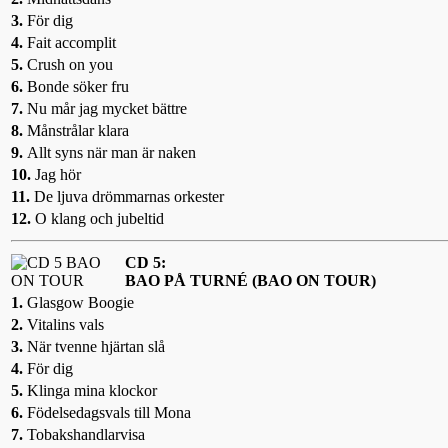
3.
För dig
4.
Fait accomplit
5.
Crush on you
6.
Bonde söker fru
7.
Nu mår jag mycket bättre
8.
Månstrålar klara
9.
Allt syns när man är naken
10.
Jag hör
11.
De ljuva drömmarnas orkester
12.
O klang och jubeltid
CD 5:
BAO PÅ TURNÉ (BAO ON TOUR)
1.
Glasgow Boogie
2.
Vitalins vals
3.
När tvenne hjärtan slå
4.
För dig
5.
Klinga mina klockor
6.
Födelsedagsvals till Mona
7.
Tobakshandlarvisa