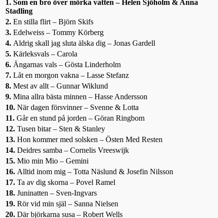
1.
Som en bro över mörka vatten – Helen Sjöholm & Anna
Stadling
2.
En stilla flirt – Björn Skifs
3.
Edelweiss – Tommy Körberg
4.
Aldrig skall jag sluta älska dig – Jonas Gardell
5.
Kärleksvals – Carola
6.
Ängarnas vals – Gösta Linderholm
7.
Låt en morgon vakna – Lasse Stefanz
8.
Mest av allt – Gunnar Wiklund
9.
Mina allra bästa minnen – Hasse Andersson
10.
När dagen försvinner – Svenne & Lotta
11.
Går en stund på jorden – Göran Ringbom
12.
Tusen bitar – Sten & Stanley
13.
Hon kommer med solsken – Östen Med Resten
14.
Deidres samba – Cornelis Vreeswijk
15.
Mio min Mio – Gemini
16.
Alltid inom mig – Totta Näslund & Josefin Nilsson
17.
Ta av dig skorna – Povel Ramel
18.
Juninatten – Sven-Ingvars
19.
Rör vid min själ – Sanna Nielsen
20.
Där björkarna susa – Robert Wells