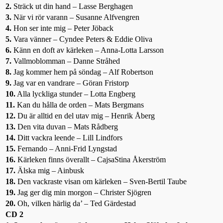
2.
Sträck ut din hand – Lasse Berghagen
3.
När vi rör varann – Susanne Alfvengren
4.
Hon ser inte mig – Peter Jöback
5.
Vara vänner – Cyndee Peters & Eddie Oliva
6.
Känn en doft av kärleken – Anna-Lotta Larsson
7.
Vallmoblomman – Danne Stråhed
8.
Jag kommer hem på söndag – Alf Robertson
9.
Jag var en vandrare – Göran Fristorp
10.
Alla lyckliga stunder – Lotta Engberg
11.
Kan du hålla de orden – Mats Bergmans
12.
Du är alltid en del utav mig – Henrik Åberg
13.
Den vita duvan – Mats Rådberg
14.
Ditt vackra leende – Lill Lindfors
15.
Fernando – Anni-Frid Lyngstad
16.
Kärleken finns överallt – CajsaStina Åkerström
17.
Älska mig – Ainbusk
18.
Den vackraste visan om kärleken – Sven-Bertil Taube
19.
Jag ger dig min morgon – Christer Sjögren
20.
Oh, vilken härlig da’ – Ted Gärdestad
CD 2