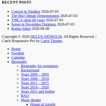
RECENT POSTS
Helen Sjöholm
Concert in Näsåker
2026-07-03
2 months ago
The Big Climate Demonstration
2026-07-03
YMCA choir 60 years
2026-07-03
Hurra!!
Songs in November Darkness
2026-07-03
Nu släpps biljetterna till ”Ritsch Ratsch på
Rodga Säteri
2026-06-08
Vasan” - den enda julshow du behöver. Sällan
Copyright © 2026
HELEN SJÖHOLM
. All Rights Reserved. |
tidigare har vi behövt skratta som nu!!
Catch Responsive Pro by
Catch Themes
Jacke, Sussie, Andreas & ett finfint band under
Scroll
kapellmästare Mikael Skoglund; ett underbart
Home
Up
Swedish
gäng att få hänga med under december.
Calendar
Häng med oss ni med!🤩
Biography
Boka biljetter via Ticketmaster.se. Välkomna! /
Biography for organizers
Helen
Background
Years 2000 – 2005
Years 2006 – 2010
129
7
4
View on Facebook
·
Share
Years 2011 – 2015
Years 2016 – 2020
Years 2021 and further
BAO
Helen Sjöholm
Music theater
2 months ago
House of Angels