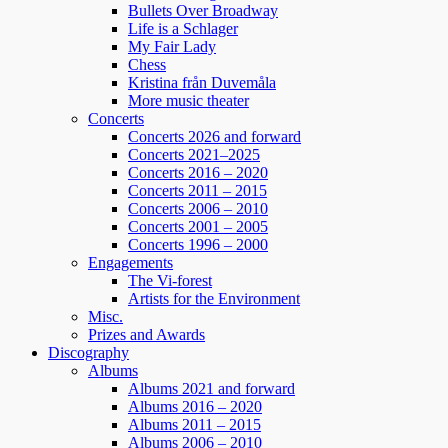
Bullets Over Broadway
Fler biljetter släppta. Vi ses i Näsåker den 15
Life is a Schlager
augusti.
My Fair Lady
Chess
Kristina från Duvemåla
861
10
58
View on Facebook
·
Share
More music theater
Concerts
Concerts 2026 and forward
Concerts 2021–2025
Helen Sjöholm
Concerts 2016 – 2020
3 months ago
Concerts 2011 – 2015
Concerts 2006 – 2010
JOJJE
Concerts 2001 – 2005
Det är fortfarande helt overkligt att du är borta.
Concerts 1996 – 2000
Jag fattar inte ... vi jobbade ju ihop bara några
Engagements
dagar innan du lämnade oss. Allt var som vanligt
The Vi-forest
Artists for the Environment
- du spelade så fantastiskt.
Misc.
Prizes and Awards
Konserterna, frukostarna, middagarna, samtalen.
Discography
Tack för din vänskap och alla de 26 åren vi
Albums
Albums 2021 and forward
spelade tillsammans. Din humor, öppenhet,
Albums 2016 – 2020
generositet. Din gränslösa musikalitet, erfarenhet
Albums 2011 – 2015
och närvaro i samspelet.
Albums 2006 – 2010