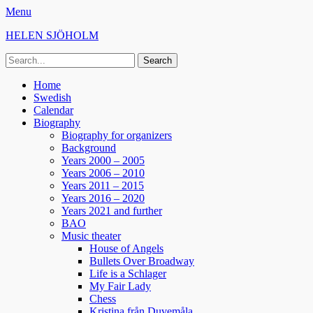
Menu
HELEN SJÖHOLM
Search
for:
Facebook
Instagram
Spotify
Primary
Skip
Home
to
Swedish
Menu
content
Calendar
Biography
Biography for organizers
Background
Years 2000 – 2005
Years 2006 – 2010
Years 2011 – 2015
Years 2016 – 2020
Years 2021 and further
BAO
Music theater
House of Angels
Bullets Over Broadway
Life is a Schlager
My Fair Lady
Chess
Kristina från Duvemåla