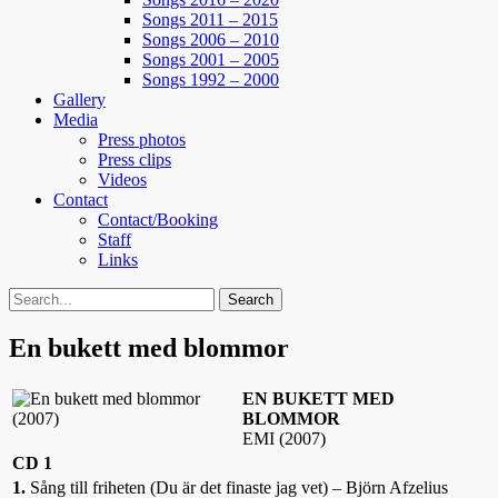
Songs 2011 – 2015
Songs 2006 – 2010
Songs 2001 – 2005
Songs 1992 – 2000
Gallery
Media
Press photos
Press clips
Videos
Contact
Contact/Booking
Staff
Links
Search
Search
for:
En bukett med blommor
EN BUKETT MED
BLOMMOR
EMI (2007)
CD 1
1.
Sång till friheten (Du är det finaste jag vet) – Björn Afzelius