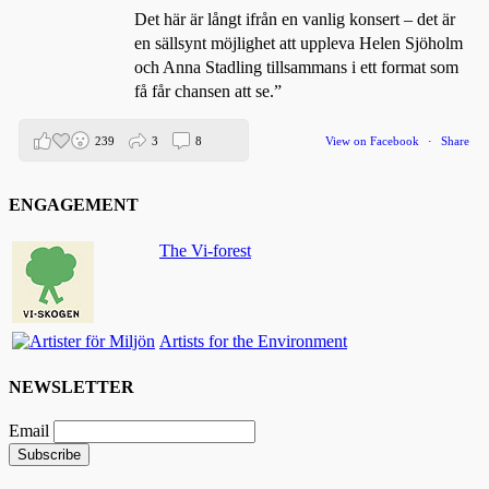
Det här är långt ifrån en vanlig konsert – det är
en sällsynt möjlighet att uppleva Helen Sjöholm
och Anna Stadling tillsammans i ett format som
få får chansen att se.”
239
3
8
View on Facebook
·
Share
ENGAGEMENT
Helen Sjöholm
2 months ago
The Vi-forest
Den 5 juni blir det skön konsert med Nimbus på
Hamburger Börs.
Gör som jag - kom dit!! Det blir grymt 🤩
Artists for the Environment
Nimbus är Melvin Andreassen/ Adil Backman &
Ruben Granditsky och de är för kvällen
NEWSLETTER
förstärkta med massor med begåvade vänner 🥰
Email
82
1
5
View on Facebook
·
Share