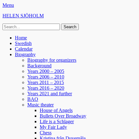
Menu
HELEN SJÖHOLM
Search
for:
Facebook
Instagram
Spotify
Primary
Skip
Home
to
Swedish
Menu
content
Calendar
Biography
Biography for organizers
Background
Years 2000 – 2005
Years 2006 – 2010
Years 2011 – 2015
Years 2016 – 2020
Years 2021 and further
BAO
Music theater
House of Angels
Bullets Over Broadway
Life is a Schlager
My Fair Lady
Chess
Kristina från Duvemåla