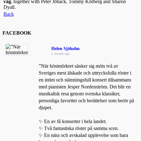
väg
, together with Peter Jöback, Tommy Körberg and Sharon
Dyall.
Back
FACEBOOK
Helen Sjöholm
1 month ago
”När höstmörkret sänker sig möts två av
Sveriges mest älskade och uttrycksfulla röster i
en intim och stämningsfull konsert tillsammans
med pianisten Jesper Nordenström. Det blir en
musikalisk resa genom svenska klassiker,
personliga favoriter och berättelser som berör på
djupet.
✨ En av få konserter i hela landet.
✨ Två fantastiska röster på samma scen.
✨ En nära och avskalad upplevelse som bara