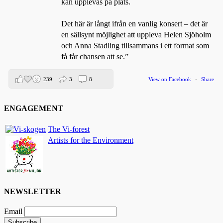
kan upplevas på plats.
Det här är långt ifrån en vanlig konsert – det är
en sällsynt möjlighet att uppleva Helen Sjöholm
och Anna Stadling tillsammans i ett format som
få får chansen att se.”
239
3
8
View on Facebook
·
Share
ENGAGEMENT
Helen Sjöholm
2 months ago
The Vi-forest
Artists for the Environment
Den 5 juni blir det skön konsert med Nimbus på
Hamburger Börs.
Gör som jag - kom dit!! Det blir grymt 🤩
Nimbus är Melvin Andreassen/ Adil Backman &
Ruben Granditsky och de är för kvällen
NEWSLETTER
förstärkta med massor med begåvade vänner 🥰
Email
82
1
5
View on Facebook
·
Share