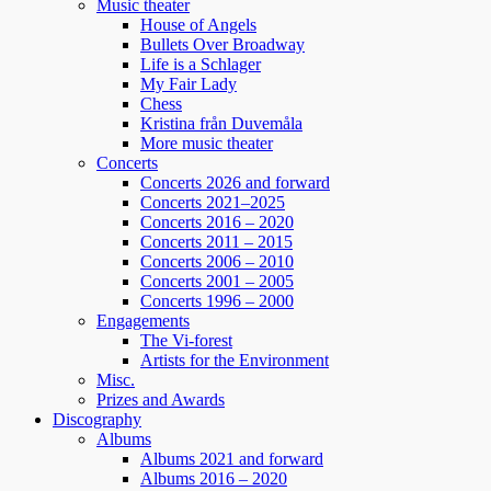
Music theater
2 months ago
House of Angels
Bullets Over Broadway
Fler biljetter släppta. Vi ses i Näsåker den 15
Life is a Schlager
augusti.
My Fair Lady
Chess
Kristina från Duvemåla
861
10
58
View on Facebook
·
Share
More music theater
Concerts
Concerts 2026 and forward
Concerts 2021–2025
Helen Sjöholm
Concerts 2016 – 2020
3 months ago
Concerts 2011 – 2015
Concerts 2006 – 2010
JOJJE
Concerts 2001 – 2005
Det är fortfarande helt overkligt att du är borta.
Concerts 1996 – 2000
Jag fattar inte ... vi jobbade ju ihop bara några
Engagements
dagar innan du lämnade oss. Allt var som vanligt
The Vi-forest
Artists for the Environment
- du spelade så fantastiskt.
Misc.
Prizes and Awards
Konserterna, frukostarna, middagarna, samtalen.
Discography
Tack för din vänskap och alla de 26 åren vi
Albums
Albums 2021 and forward
spelade tillsammans. Din humor, öppenhet,
Albums 2016 – 2020
generositet. Din gränslösa musikalitet, erfarenhet