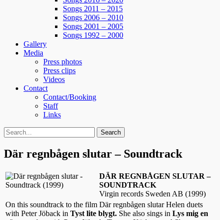
Songs 2011 – 2015
Songs 2006 – 2010
Songs 2001 – 2005
Songs 1992 – 2000
Gallery
Media
Press photos
Press clips
Videos
Contact
Contact/Booking
Staff
Links
Search
Search
for:
Där regnbågen slutar – Soundtrack
DÄR REGNBÅGEN SLUTAR –
SOUNDTRACK
Virgin records Sweden AB (1999)
On this soundtrack to the film Där regnbågen slutar Helen duets
with Peter Jöback in
Tyst lite blygt.
She also sings in
Lys mig en