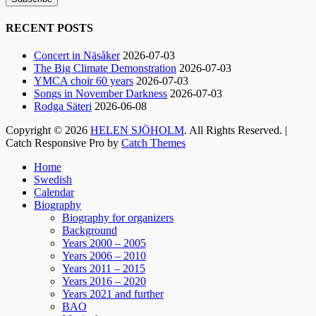
RECENT POSTS
Helen Sjöholm
Concert in Näsåker
2026-07-03
2 months ago
The Big Climate Demonstration
2026-07-03
YMCA choir 60 years
2026-07-03
Hurra!!
Songs in November Darkness
2026-07-03
Nu släpps biljetterna till ”Ritsch Ratsch på
Rodga Säteri
2026-06-08
Vasan” - den enda julshow du behöver. Sällan
Copyright © 2026
HELEN SJÖHOLM
. All Rights Reserved. |
tidigare har vi behövt skratta som nu!!
Catch Responsive Pro by
Catch Themes
Jacke, Sussie, Andreas & ett finfint band under
Scroll
kapellmästare Mikael Skoglund; ett underbart
Home
Up
Swedish
gäng att få hänga med under december.
Calendar
Häng med oss ni med!🤩
Biography
Boka biljetter via Ticketmaster.se. Välkomna! /
Biography for organizers
Helen
Background
Years 2000 – 2005
Years 2006 – 2010
129
7
4
View on Facebook
·
Share
Years 2011 – 2015
Years 2016 – 2020
Years 2021 and further
BAO
Helen Sjöholm