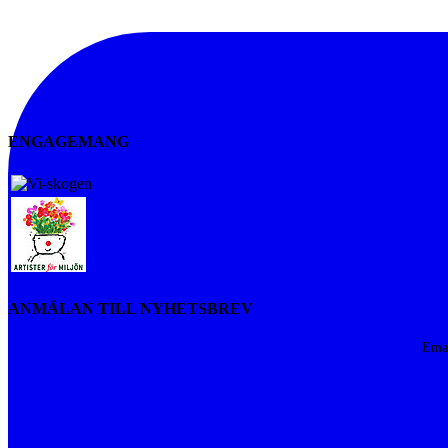
ENGAGEMANG
Vi-skogen
Artister för miljön
ANMÄLAN TILL NYHETSBREV
Ema