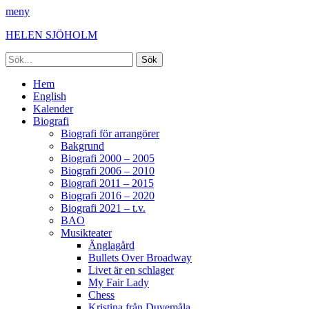
meny
HELEN SJÖHOLM
Sök
efter:
Facebook
Instagram
Spotify
[label]
Primär
Hoppa
Hem
till
English
meny
innehåll
Kalender
Biografi
Biografi för arrangörer
Bakgrund
Biografi 2000 – 2005
Biografi 2006 – 2010
Biografi 2011 – 2015
Biografi 2016 – 2020
Biografi 2021 – t.v.
BAO
Musikteater
Änglagård
Bullets Over Broadway
Livet är en schlager
My Fair Lady
Chess
Kristina från Duvemåla