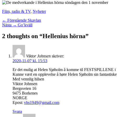
Kategorier
Film, radio & TV
,
Nyheter
Inläggsnavigering
Föregående
← Föregående
Skavlan
Nästa
inlägg:
Nästa →
Go’kväll
inlägg:
2 thoughts on “Hellenius hörna”
Viktor Johnsen
skriver:
2020-11-07 kl. 15:53
Er det mulig at Helen Sjøholm å komme til FESTSPILLENE i Har
Kunne vært en opplevelse å høre Helen Sjøholm sin fantast
Med vennlig hilsen
Viktor Johnsen
Bergsveien 16
9475 Borkenes
NORGE
Epost:
vhs1949@gmail.com
Svara