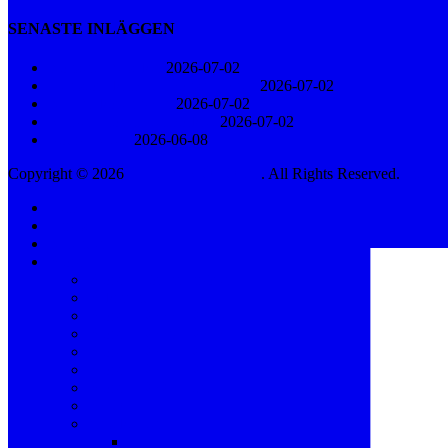
SENASTE INLÄGGEN
Konsert i Näsåker
2026-07-02
Den stora klimatdemonstrationen
2026-07-02
KFUM-kören 60 år
2026-07-02
Sånger i novembermörkret
2026-07-02
Rodga Säteri
2026-06-08
Copyright © 2026
HELEN SJÖHOLM
. All Rights Reserved.
Integri
Scrolla
Hem
upp
English
Kalender
Biografi
Biografi för arrangörer
Bakgrund
Biografi 2000 – 2005
Biografi 2006 – 2010
Biografi 2011 – 2015
Biografi 2016 – 2020
Biografi 2021 – t.v.
BAO
Musikteater
Änglagård