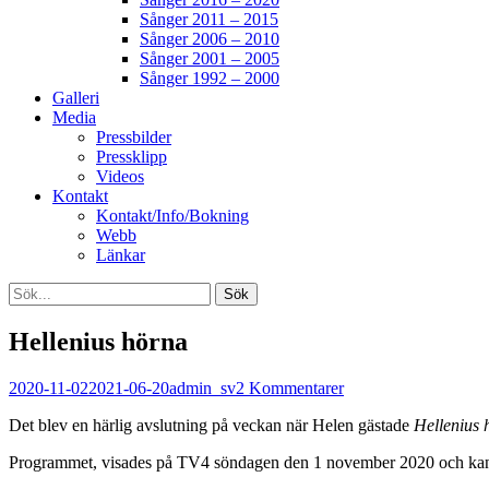
Sånger 2011 – 2015
Sånger 2006 – 2010
Sånger 2001 – 2005
Sånger 1992 – 2000
Galleri
Media
Pressbilder
Pressklipp
Videos
Kontakt
Kontakt/Info/Bokning
Webb
Länkar
Search
Sök
efter:
[label]
Hellenius hörna
Publicerat
Författare
2020-11-02
2021-06-20
admin_sv
2 Kommentarer
den
Det blev en härlig avslutning på veckan när Helen gästade
Hellenius 
Programmet, visades på TV4 söndagen den 1 november 2020 och ka