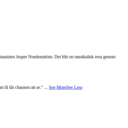
 pianisten Jesper Nordenström. Det blir en musikalisk resa genom
m få får chansen att se.”
...
See More
See Less