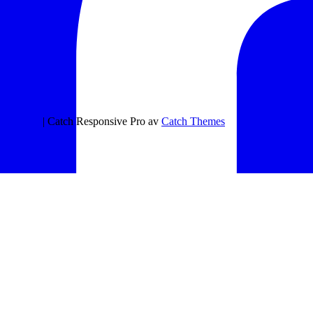
tetspolicy
| Catch Responsive Pro av
Catch Themes